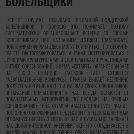
БОЛЕЛЬЩИКИ
®
EXTRIFIT
ГОРДИТСЯ НЕБЫВАЛО ПРЕДАННОЙ ПОДДЕРЖКОЙ
БОЛЕЛЬЩИКОВ. И ХОРОШО ЭТО ПОНИМАЕТ. ПОЭТОМУ
СИСТЕМАТИЧЕСКИ ОРГАНИЗОВЫВАЕТ ВСТРЕЧИ СО СВОИМИ
®
БОЛЕЛЬЩИКАМИ ПОД НАЗВАНИЕМ «EXTRIFIT
TRANINGDAY».
ПОКЛОННИКИ ФИРМЫ ЗДЕСЬ МОГУТ ВСТРЕТИТЬСЯ, ПОГОВОРИТЬ,
ВМЕСТЕ СФОТОГРАФИРОВАТЬСЯ, А ТАКЖЕ ПОТРЕНИРОВАТЬСЯ С
ЛУЧШИМИ КУЛЬТУРИСТАМИ И СПОРТСМЕНКАМИ-УЧАСТНИЦАМИ
ФИТНЕС СОРЕВНОВАНИЙ. ФИРМА «EXTRIFIT» ОРГАНИЗОВЫВАЕТ
НА СВОЕЙ СТРАНИЦЕ FACEBOOK FANS EXTRIFIT.CZ
РАЗВЛЕКАТЕЛЬНЫЕ КОНКУРСЫ, ПРИЧЕМ БЫВАЕТ РЕГУЛЯРНО
ПОТРЯСЕНА КРЕАТИВНОСТЬЮ И ИДЕЯМИ СВОИХ ПОКЛОННИКОВ.
ПРЕКРАСНЫЕ ВПЕЧАТЛЕНИЯ У НАС ВСЕГДА ОСТАЮТСЯ ОТ
ПОКАЗАТЕЛЬНЫХ МЕРОПРИЯТИЙ ПО ПРОДАЖЕ НА КРУПНЫХ
СОРЕВНОВАНИЯХ ТИПА OLYMPIA AMATEUR ИЛИ EVL’S PRAGUE.
®
ПОСТОЯННО ОКРУЖЕННЫЙ СТЕНД EXTRIFIT
ПРЕДОСТАВЛЯЕТ НАМ
ОГРОМНУЮ ОБРАТНУЮ СВЯЗЬ ОТ ВАС И БУКВАЛЬНО ЗАРЯЖАЕТ
НАС ДОПОЛНИТЕЛЬНОЙ ЭНЕРГИЕЙ. ВСЕ ЭТО СКЛАДЫВАЕТСЯ В
®
ИМИДЖ МАРКИ. КОРОЧЕ ГОВОРЯ, ОБРАЗ ФИРМЫ EXTRIFIT
В