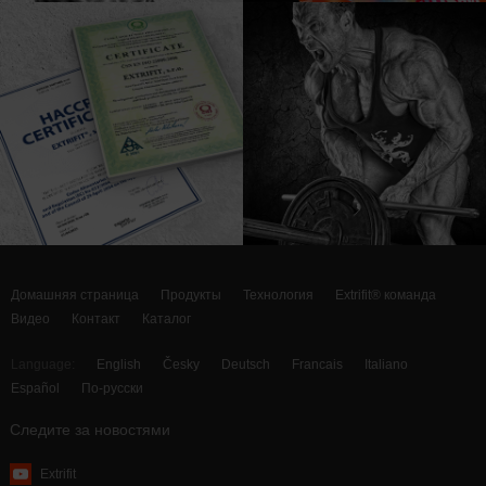
Домашняя страница
Продукты
Технология
Extrifit® команда
Видео
Контакт
Каталог
Language:
English
Česky
Deutsch
Francais
Italiano
Español
По-русски
Следите за новостями
Extrifit