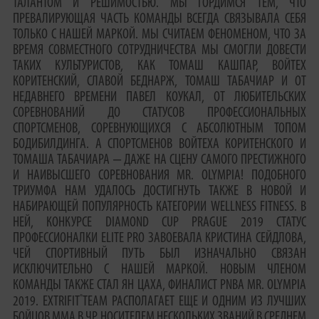
ТАЛАНТОМ И РЕШИМОСТЬЮ. МЫ ГОРДИМСЯ ТЕМ, ЧТО
ПРЕВАЛИРУЮЩАЯ ЧАСТЬ КОМАНДЫ ВСЕГДА СВЯЗЫВАЛА СЕБЯ
ТОЛЬКО С НАШЕЙ МАРКОЙ. МЫ СЧИТАЕМ ФЕНОМЕНОМ, ЧТО ЗА
ВРЕМЯ СОВМЕСТНОГО СОТРУДНИЧЕСТВА МЫ СМОГЛИ ДОВЕСТИ
ТАКИХ КУЛЬТУРИСТОВ, КАК ТОМАШ КАШПАР, ВОЙТЕХ
КОРИТЕНСКИЙ, СЛАВОЙ БЕДНАРЖ, ТОМАШ ТАБАЧИАР И ОТ
НЕДАВНЕГО ВРЕМЕНИ ПАВЕЛ КОУКАЛ, ОТ ЛЮБИТЕЛЬСКИХ
СОРЕВНОВАНИЙ ДО СТАТУСОВ ПРОФЕССИОНАЛЬНЫХ
СПОРТСМЕНОВ, СОРЕВНУЮЩИХСЯ С АБСОЛЮТНЫМ ТОПОМ
БОДИБИЛДИНГА. А СПОРТСМЕНОВ ВОЙТЕХА КОРИТЕНСКОГО И
ТОМАША ТАБАЧИАРА ‒ ДАЖЕ НА СЦЕНУ САМОГО ПРЕСТИЖНОГО
И НАИВЫСШЕГО СОРЕВНОВАНИЯ MR. OLYMPIA! ПОДОБНОГО
ТРИУМФА НАМ УДАЛОСЬ ДОСТИГНУТЬ ТАКЖЕ В НОВОЙ И
НАБИРАЮЩЕЙ ПОПУЛЯРНОСТЬ КАТЕГОРИИ WELLNESS FITNESS. В
НЕЙ, КОНКУРСЕ DIAMOND CUP PRAGUE 2019 СТАТУС
ПРОФЕССИОНАЛКИ ELITE PRO ЗАВОЕВАЛА КРИСТИНА СЕЙДЛОВА,
ЧЕЙ СПОРТИВНЫЙ ПУТЬ БЫЛ ИЗНАЧАЛЬНО СВЯЗАН
ИСКЛЮЧИТЕЛЬНО С НАШЕЙ МАРКОЙ. НОВЫМ ЧЛЕНОМ
КОМАНДЫ ТАКЖЕ СТАЛ ЯН ЦАХА, ФИНАЛИСТ PNBA MR. OLYMPIA
®
2019. EXTRIFIT
TEAM РАСПОЛАГАЕТ ЕЩЕ И ОДНИМ ИЗ ЛУЧШИХ
БОЙЦОВ MMA В ЧР, НОСИТЕЛЕМ НЕСКОЛЬКИХ ЗВАНИЙ В СРЕДНЕМ