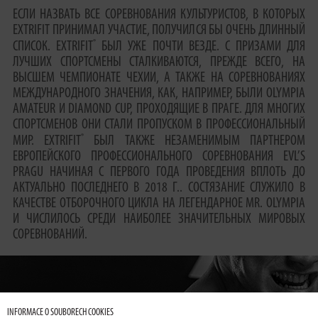
ЕСЛИ НАЗВАТЬ ВСЕ СОРЕВНОВАНИЯ КУЛЬТУРИСТОВ, В КОТОРЫХ
EXTRIFIT ПРИНИМАЛ УЧАСТИЕ, ПОЛУЧИЛСЯ БЫ ОЧЕНЬ ДЛИННЫЙ
®
СПИСОК. EXTRIFIT
БЫЛ УЖЕ ПОЧТИ ВЕЗДЕ. С ПРИЗАМИ ДЛЯ
ЛУЧШИХ СПОРТСМЕНЫ СТАЛКИВАЮТСЯ, ПРЕЖДЕ ВСЕГО, НА
ВЫСШЕМ ЧЕМПИОНАТЕ ЧЕХИИ, А ТАКЖЕ НА СОРЕВНОВАНИЯХ
МЕЖДУНАРОДНОГО ЗНАЧЕНИЯ, КАК, НАПРИМЕР, БЫЛИ OLYMPIA
AMATEUR И DIAMOND CUP, ПРОХОДЯЩИЕ В ПРАГЕ. ДЛЯ МНОГИХ
СПОРТСМЕНОВ ОНИ СТАЛИ ПРОПУСКОМ В ПРОФЕССИОНАЛЬНЫЙ
®
МИР. EXTRIFIT
БЫЛ ТАКЖЕ НЕЗАМЕНИМЫМ ПАРТНЕРОМ
ЕВРОПЕЙСКОГО ПРОФЕССИОНАЛЬНОГО СОРЕВНОВАНИЯ EVL’S
PRAGU НАЧИНАЯ С ПЕРВОГО ГОДА ПРОВЕДЕНИЯ ВПЛОТЬ ДО
АКТУАЛЬНО ПОСЛЕДНЕГО В 2018 Г.. СОСТЯЗАНИЕ СЛУЖИЛО В
КАЧЕСТВЕ ОТБОРОЧНОГО ЦИКЛА НА ЛЕГЕНДАРНОЕ MR. OLYMPIA
И ЧИСЛИЛОСЬ СРЕДИ НАИБОЛЕЕ ЗНАЧИТЕЛЬНЫХ МИРОВЫХ
СОРЕВНОВАНИЙ.
INFORMACE O SOUBORECH COOKIES