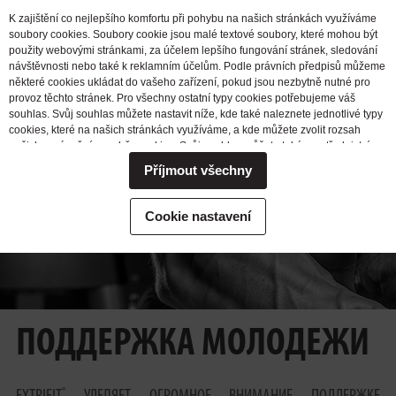
K zajištění co nejlepšího komfortu při pohybu na našich stránkách využíváme
soubory cookies. Soubory cookie jsou malé textové soubory, které mohou být
použity webovými stránkami, za účelem lepšího fungování stránek, sledování
návštěvnosti nebo také k reklamním účelům. Podle právních předpisů můžeme
některé cookies ukládat do vašeho zařízení, pokud jsou nezbytně nutné pro
provoz těchto stránek. Pro všechny ostatní typy cookies potřebujeme váš
souhlas. Svůj souhlas můžete nastavit níže, kde také naleznete jednotlivé typy
cookies, které na našich stránkách využíváme, a kde můžete zvolit rozsah
našich oprávnění pro sběr cookies. Svůj souhlas můžete také prostřednictvím
změny vybrané varianty kdykoli změnit nebo zrušit. Pokud byste nás
Příjmout všechny
potřebovali ohledně výkonu vašich práv v souvislosti se zpracováním cookies
kontaktovat, obraťte se prosím na e-mailovou adresu extrifit@extrifit.com.
Podrobné informace k souborům cookies a více o tom, kdo jsme a jak
Cookie nastavení
zpracováváme vaše osobní údaje můžete najít v naší
Informaci o zpracování
osobních údajů
ПОДДЕРЖКА МОЛОДЕЖИ
®