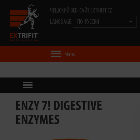
ЧЕШСКИЙ ВЕБ-САЙТ EXTRIFIT.CZ
LANGUAGE:
ПО-РУССКИ
Menu
EXTRIFIT® ИДЕЯ
ПРОДУКТЫ
ТЕХНОЛОГИЯ
ENZY 7! DIGESTIVE
EXTRIFIT® КОМАНДА
ENZYMES
ВИДЕО