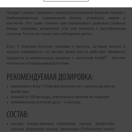
osobních údajů
Продукт следует принимать перед употреблением больших порций с
комбинированным содержанием белков, углеводов, жиров и
клетчатки. Это также поможет вам переваривать довольно сложные
блюда, например, воскресную утку или шницель с картофельным
салатом. То есть не только при соблюдении диеты.
Enzy 7! Digestive Enzymes упакован в капсулы, которые быстро и
хорошо усваиваются, что весьма важно для их действия. Ферменты
®
находятся в оригинальных капсулах с логотипом Extrifit
. Логотип
напечатан натуральным красителем.
РЕКОМЕНДУЕМАЯ ДОЗИРОВКА:
принимайте Enzy 7! Digestive Enzymes по 1 капсуле до или во
время еды
запивайте 100 мл воды, алкогольные напитки не подходят
максимальная суточная доза – 3 капсулы
СОСТАВ:
папаин, альфа-амилаза
(Aspergillus oryzae)
, бромелайн,
лактаза
(Aspergillus oryzae)
, целлюлаза
(Trichoderma reesei)
,