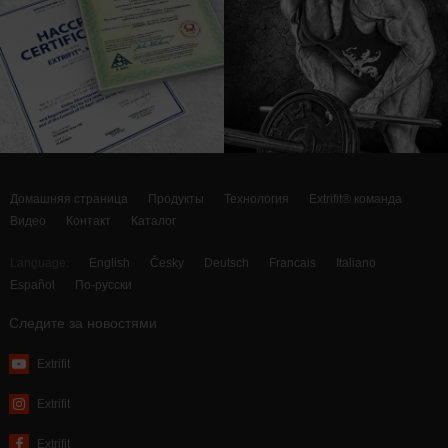
Домашняя страница
Продукты
Технология
Extrifit® команда
Видео
Контакт
Каталог
Language:
English
Česky
Deutsch
Francais
Italiano
Español
По-русски
Следите за новостями
Extrifit
Extrifit
Extrifit