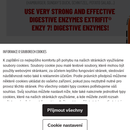
INFORMACE O SOUBORECH COOKIES
K zajištění co nejlepšího komfortu při pohybu na našich stránkách využíváme
soubory cookies. Soubory cookie jsou malé textové soubory, které mohou být
použity webovými stránkami, za účelem lepšího fungování stránek, sledování
návštěvnosti nebo také k reklamním účelům. Podle právních předpisů můžeme
některé cookies ukládat do vašeho zařízení, pokud jsou nezbytně nutné pro
provoz těchto stránek. Pro všechny ostatní typy cookies potřebujeme váš
souhlas. Svůj souhlas můžete nastavit níže, kde také naleznete jednotlivé typy
cookies, které na našich stránkách využíváme, a kde můžete zvolit rozsah
našich oprávnění pro sběr cookies. Svůj souhlas můžete také prostřednictvím
změny vybrané varianty kdykoli změnit nebo zrušit. Pokud byste nás
Příjmout všechny
potřebovali ohledně výkonu vašich práv v souvislosti se zpracováním cookies
kontaktovat, obraťte se prosím na e-mailovou adresu extrifit@extrifit.com.
Podrobné informace k souborům cookies a více o tom, kdo jsme a jak
Cookie nastavení
zpracováváme vaše osobní údaje můžete najít v naší
Informaci o zpracování