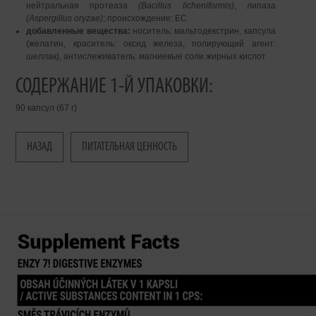
нейтральная протеаза
(Bacillus licheniformis)
, липаза
(Aspergillus oryzae)
; происхождение: ЕС
добавленные вещества:
носитель: мальтодекстрин, капсула
(желатин, краситель: оксид железа, полирующий агент:
шеллак), антислеживатель: магниевые соли жирных кислот
СОДЕРЖАНИЕ 1-Й УПАКОВКИ:
90 капсул (67 г)
НАЗАД
ПИТАТЕЛЬНАЯ ЦЕННОСТЬ