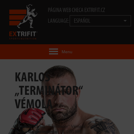
PÁGINA WEB CHECA EXTRIFIT.CZ
LANGUAGE:
ESPAÑOL
Menu
IDEA EXTRIFIT®
KARLOS
PRODUCTOS
„TERMINÁTOR“
TECNOLOGÍA
VÉMOLA
EXTRIFIT® TEAM
VIDEOS
Nombre:
Karlos „Terminátor“ Vémola
Fecha de nacimiento:
01/07/1985