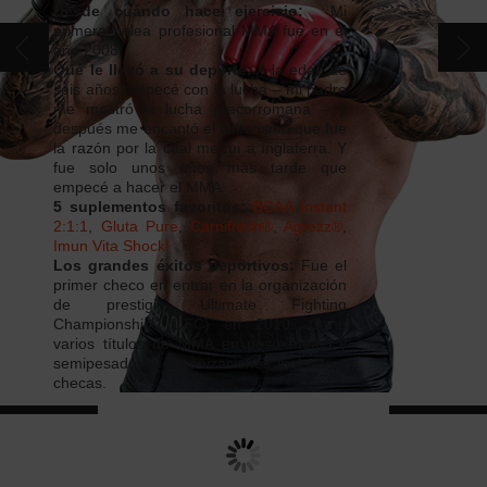
Desde cuándo hace ejercicio:
Mi
CONTACTOS
primera pelea profesional MMA fue en el
año 2008.
Qué le llevó a su deporte:
A la edad de
CATÁLOGO
seis años empecé con la lucha – mi padre
me mostró la lucha grecorromana – y
después me encantó el culturismo que fue
la razón por la cual me fui a Inglaterra. Y
fue solo unos años más tarde que
empecé a hacer el MMA.
5 suplementos favoritos:
BCAA Instant
2:1:1
,
Gluta Pure
,
Carnifresh®
,
Agrezz®
,
Imun Vita Shock!
Los grandes éxitos deportivos:
Fue el
primer checo en entrar en la organización
de prestigio Ultimate Fighting
Championship (UFC) en 2010. Ganó
varios títulos de MMA en peso medio y
semipesado en organizaciones inglesas y
checas.