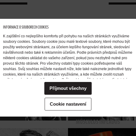
INFORMACE O SOUBORECH COOKIES
K zajištění co nejlepšího komfortu při pohybu na našich stránkách využíváme
soubory cookies. Soubory cookie jsou malé textové soubory, které mohou být
použity webovými stránkami, za účelem lepšího fungování stránek, sledování
návštěvnosti nebo také k reklamním účelům. Podle právních předpisů můžeme
některé cookies ukládat do vašeho zařízení, pokud jsou nezbytně nutné pro
QUIERO
AUMENTAR
QUIERO
provoz těchto stránek. Pro všechny ostatní typy cookies potřebujeme váš
souhlas. Svůj souhlas můžete nastavit níže, kde také naleznete jednotlivé typy
LA MASA
DESHACERME
cookies, které na našich stránkách využíváme, a kde můžete zvolit rozsah
MASCULAR
DE LA GRASA
našich oprávnění pro sběr cookies. Svůj souhlas můžete také prostřednictvím
změny vybrané varianty kdykoli změnit nebo zrušit. Pokud byste nás
Příjmout všechny
potřebovali ohledně výkonu vašich práv v souvislosti se zpracováním cookies
kontaktovat, obraťte se prosím na e-mailovou adresu extrifit@extrifit.com.
QUIERO
QUIERO
TENER GANAS
Podrobné informace k souborům cookies a více o tom, kdo jsme a jak
Cookie nastavení
AUMENTAR
PARA ENTRENAR
zpracováváme vaše osobní údaje můžete najít v naší
Informaci o zpracování
osobních údajů
LA FUERZA
Y QUIERO TENER
MÚSCULOS INFLADOS