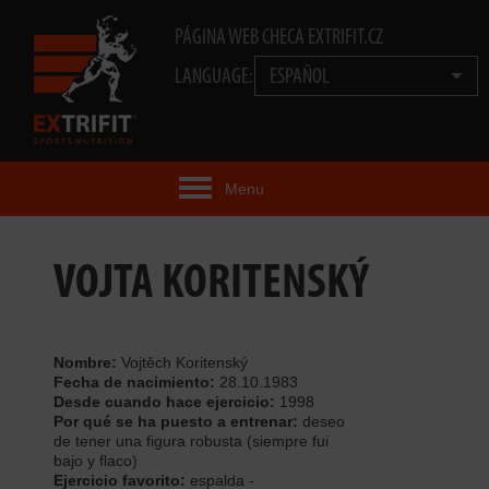
PÁGINA WEB CHECA EXTRIFIT.CZ
LANGUAGE:
ESPAÑOL
Menu
IDEA EXTRIFIT®
VOJTA KORITENSKÝ
PRODUCTOS
TECNOLOGÍA
Nombre:
Vojtěch Koritenský
Fecha de nacimiento:
28.10.1983
Desde cuando hace ejercicio:
1998
EXTRIFIT® TEAM
Por qué se ha puesto a entrenar:
deseo
de tener una figura robusta (siempre fui
VIDEOS
bajo y flaco)
Ejercicio favorito:
espalda -