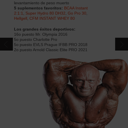
levantamiento de peso muerto
CONTACTOS
5 suplementos favoritos:
BCAA Instant
2:1:1
,
Super Hydro 80 DH32
,
Go Pro 30
,
Hellgell
,
CFM INSTANT WHEY 80
CATÁLOGO
Los grandes éxitos deportivos:
16o puesto Mr. Olympia 2016
5o puesto Charlotte Pro
5o puesto EVLS Prague IFBB PRO 2018
2o puesto Arnold Classic Elite PRO 2021