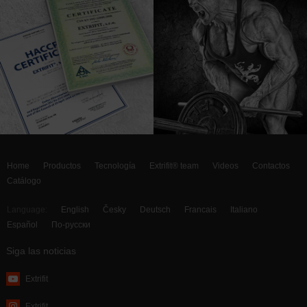
Home
Productos
Tecnología
Extrifit® team
Videos
Contactos
Catálogo
Language:
English
Česky
Deutsch
Francais
Italiano
Español
По-русски
Siga las noticias
Extrifit
Extrifit