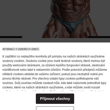
INFORMACE O SOUBORECH COOKIES
K zajištění co nejlepšího komfortu při pohybu na našich stránkách využíváme
soubory cookies. Soubory cookie jsou malé textové soubory, které mohou být
použity webovými stránkami, za účelem lepšího fungování stránek, sledování
návštěvnosti nebo také k reklamním účelům. Podle právních předpisů můžeme
některé cookies ukládat do vašeho zařízení, pokud jsou nezbytně nutné pro
provoz těchto stránek. Pro všechny ostatní typy cookies potřebujeme váš
souhlas. Svůj souhlas můžete nastavit níže, kde také naleznete jednotlivé typy
cookies, které na našich stránkách využíváme, a kde můžete zvolit rozsah
našich oprávnění pro sběr cookies. Svůj souhlas můžete také prostřednictvím
změny vybrané varianty kdykoli změnit nebo zrušit. Pokud byste nás
Příjmout všechny
potřebovali ohledně výkonu vašich práv v souvislosti se zpracováním cookies
kontaktovat, obraťte se prosím na e-mailovou adresu extrifit@extrifit.com.
QUIERO
AUMENTAR
QUIERO
Podrobné informace k souborům cookies a více o tom, kdo jsme a jak