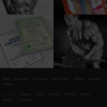
Home
Productos
Tecnología
Extrifit® team
Videos
Contactos
Catálogo
Language:
English
Česky
Deutsch
Francais
Italiano
Español
По-русски