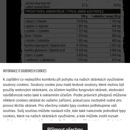
INFORMACE O SOUBORECH COOKIES
K zajištění co nejlepšího komfortu při pohybu na našich stránkách využíváme
soubory cookies. Soubory cookie jsou malé textové soubory, které mohou být
použity webovými stránkami, za účelem lepšího fungování stránek, sledování
návštěvnosti nebo také k reklamním účelům. Podle právních předpisů můžeme
některé cookies ukládat do vašeho zařízení, pokud jsou nezbytně nutné pro
provoz těchto stránek. Pro všechny ostatní typy cookies potřebujeme váš
souhlas. Svůj souhlas můžete nastavit níže, kde také naleznete jednotlivé typy
cookies, které na našich stránkách využíváme, a kde můžete zvolit rozsah
našich oprávnění pro sběr cookies. Svůj souhlas můžete také prostřednictvím
změny vybrané varianty kdykoli změnit nebo zrušit. Pokud byste nás
Příjmout všechny