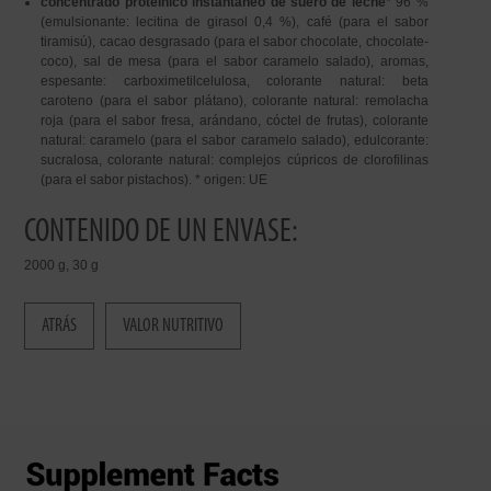
concentrado proteínico instantáneo de suero de leche
* 96 %
(emulsionante: lecitina de girasol 0,4 %), café (para el sabor
tiramisú), cacao desgrasado (para el sabor chocolate, chocolate-
coco), sal de mesa (para el sabor caramelo salado), aromas,
espesante: carboximetilcelulosa, colorante natural: beta
caroteno (para el sabor plátano), colorante natural: remolacha
roja (para el sabor fresa, arándano, cóctel de frutas), colorante
natural: caramelo (para el sabor caramelo salado), edulcorante:
sucralosa, colorante natural: complejos cúpricos de clorofilinas
(para el sabor pistachos). * origen: UE
CONTENIDO DE UN ENVASE:
2000 g, 30 g
ATRÁS
VALOR NUTRITIVO