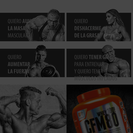
QUIERO
AUMENTAR
QUIERO
LA MASA
DESHACERME
MASCULAR
DE LA GRASA
QUIERO
QUIERO
TENER GANAS
AUMENTAR
PARA ENTRENAR
LA FUERZA
Y QUIERO TENER
MÚSCULOS INFLADOS