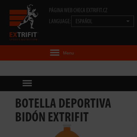
PÁGINA WEB CHECA EXTRIFIT.CZ
LANGUAGE:
ESPAÑOL
Menu
IDEA EXTRIFIT®
PRODUCTOS
TECNOLOGÍA
BOTELLA DEPORTIVA
EXTRIFIT® TEAM
BIDÓN EXTRIFIT
VIDEOS