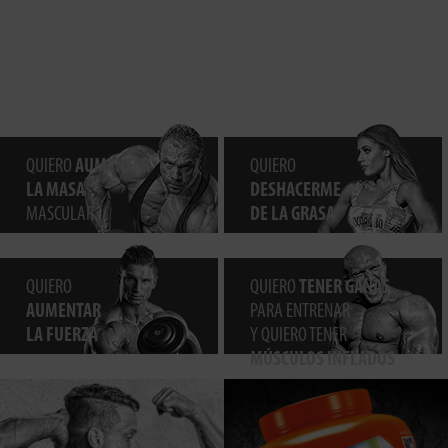
QUIERO
AUMENTAR
QUIERO
LA MASA
DESHACERME
MASCULAR
DE LA GRASA
QUIERO
QUIERO
TENER GANAS
AUMENTAR
PARA ENTRENAR
LA FUERZA
Y QUIERO TENER
MÚSCULOS INFLADOS