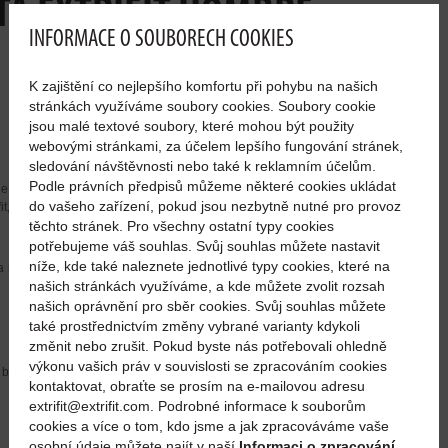
TA EXTRIFIT HOMBRE
INFORMACE O SOUBORECH COOKIES
K zajištění co nejlepšího komfortu při pohybu na našich
stránkách využíváme soubory cookies. Soubory cookie
jsou malé textové soubory, které mohou být použity
webovými stránkami, za účelem lepšího fungování stránek,
sledování návštěvnosti nebo také k reklamním účelům.
Podle právních předpisů můžeme některé cookies ukládat
le y elástico con impresión por delante y por detrás. Parte
do vašeho zařízení, pokud jsou nezbytně nutné pro provoz
fit, parte trasera – la misma inscripción en tamaño pequeño en
těchto stránek. Pro všechny ostatní typy cookies
potřebujeme váš souhlas. Svůj souhlas můžete nastavit
níže, kde také naleznete jednotlivé typy cookies, které na
la manga izquierda y abajo a la derecha en la parte delantera
našich stránkách využíváme, a kde můžete zvolit rozsah
našich oprávnění pro sběr cookies. Svůj souhlas můžete
také prostřednictvím změny vybrané varianty kdykoli
změnit nebo zrušit. Pokud byste nás potřebovali ohledně
výkonu vašich práv v souvislosti se zpracováním cookies
n blanca
kontaktovat, obraťte se prosím na e-mailovou adresu
extrifit@extrifit.com. Podrobné informace k souborům
cookies a více o tom, kdo jsme a jak zpracováváme vaše
osobní údaje můžete najít v naší
Informaci o zpracování