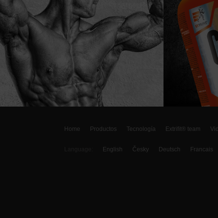
Home
Productos
Tecnología
Extrifit® team
Vi
Language:
English
Česky
Deutsch
Francais