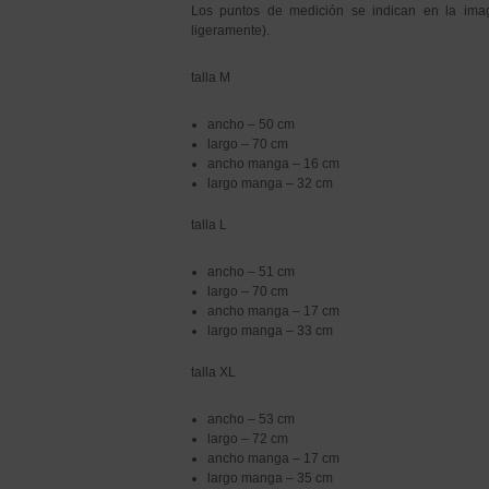
Los puntos de medición se indican en la imag
ligeramente).
talla M
ancho – 50 cm
largo – 70 cm
ancho manga – 16 cm
largo manga – 32 cm
talla L
ancho – 51 cm
largo – 70 cm
ancho manga – 17 cm
largo manga – 33 cm
talla XL
ancho – 53 cm
largo – 72 cm
ancho manga – 17 cm
largo manga – 35 cm