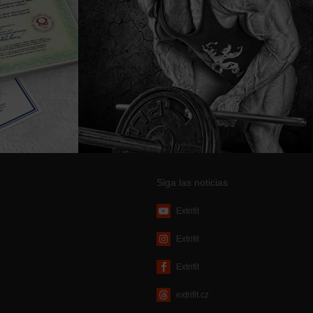
Siga las noticias
Extrifit
Extrifit
Extrifit
extrifit.cz