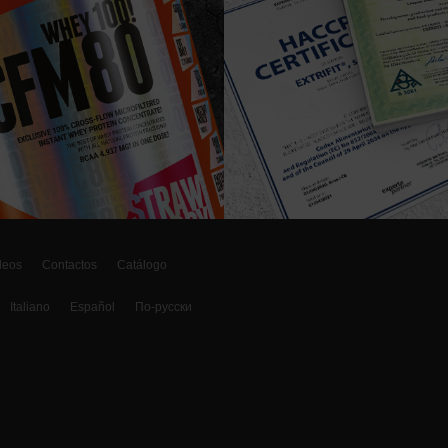
deos
Contactos
Catálogo
Italiano
Español
По-русски