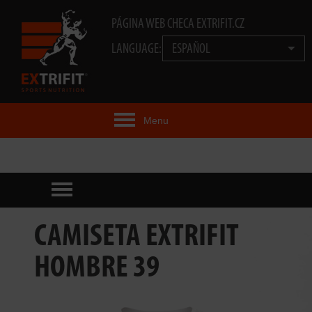
PÁGINA WEB CHECA EXTRIFIT.CZ
LANGUAGE:
ESPAÑOL
Menu
IDEA EXTRIFIT®
PRODUCTOS
TECNOLOGÍA
CAMISETA EXTRIFIT
EXTRIFIT® TEAM
HOMBRE 39
VIDEOS