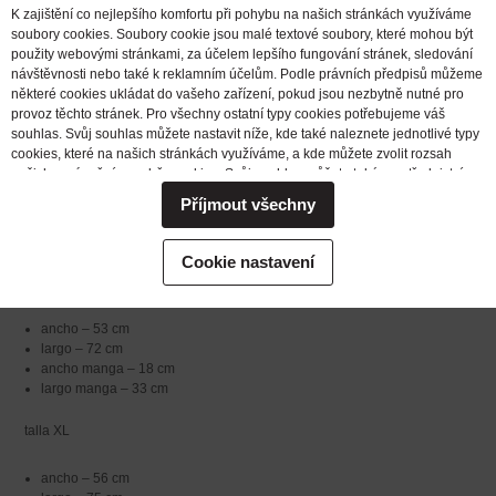
K zajištění co nejlepšího komfortu při pohybu na našich stránkách využíváme
Tallas:
soubory cookies. Soubory cookie jsou malé textové soubory, které mohou být
použity webovými stránkami, za účelem lepšího fungování stránek, sledování
Los puntos de medición se indican en la imagen adjunta (las medidas son
návštěvnosti nebo také k reklamním účelům. Podle právních předpisů můžeme
aproximadas, pueden diferir ligeramente).
některé cookies ukládat do vašeho zařízení, pokud jsou nezbytně nutné pro
provoz těchto stránek. Pro všechny ostatní typy cookies potřebujeme váš
talla M
souhlas. Svůj souhlas můžete nastavit níže, kde také naleznete jednotlivé typy
cookies, které na našich stránkách využíváme, a kde můžete zvolit rozsah
našich oprávnění pro sběr cookies. Svůj souhlas můžete také prostřednictvím
ancho – 51 cm
změny vybrané varianty kdykoli změnit nebo zrušit. Pokud byste nás
largo – 70 cm
Příjmout všechny
potřebovali ohledně výkonu vašich práv v souvislosti se zpracováním cookies
ancho manga – 18 cm
kontaktovat, obraťte se prosím na e-mailovou adresu extrifit@extrifit.com.
largo manga – 31 cm
Podrobné informace k souborům cookies a více o tom, kdo jsme a jak
Cookie nastavení
zpracováváme vaše osobní údaje můžete najít v naší
Informaci o zpracování
talla L
osobních údajů
ancho – 53 cm
largo – 72 cm
ancho manga – 18 cm
largo manga – 33 cm
talla XL
ancho – 56 cm