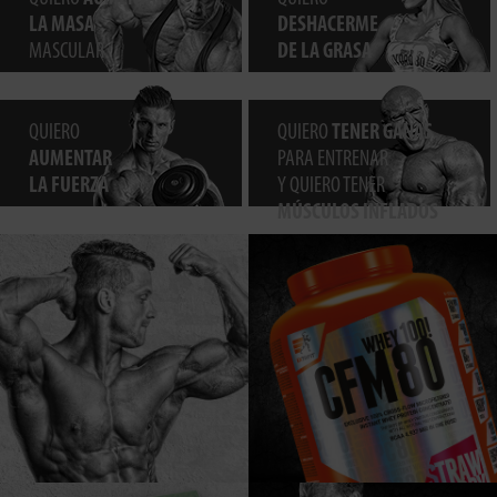
LA MASA
DESHACERME
MASCULAR
DE LA GRASA
QUIERO
QUIERO
TENER GANAS
AUMENTAR
PARA ENTRENAR
LA FUERZA
Y QUIERO TENER
MÚSCULOS INFLADOS