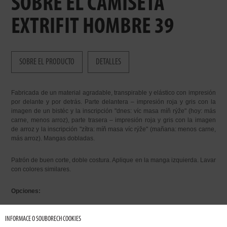
SOBRE EL CAMISETA
EXTRIFIT HOMBRE 39
SOBRE EL PRODUCTO
DETALLES
Fabricada de un material agradable, transpirable y elástico con impresión
por delante y por detrás. Parte delantera – impresión roja y gris con la
imagen de un bistéc y la inscripción "dnes: víc masa míň rýže" (hoy: más
carne, menos arroz), parte trasera – impresión roja y gris con la imagen
de arroz y la inscripción "zítra: míň masa víc rýže" (mañana: menos carne,
más arroz). Mangas dobladas.
Patrón de buen corte, doble costura. Aplique en la manga izquierda. Lavar
con colores similares.
Opciones:
• blanco/rojo y gris – camiseta blanca e impresión roja y gris
INFORMACE O SOUBORECH COOKIES