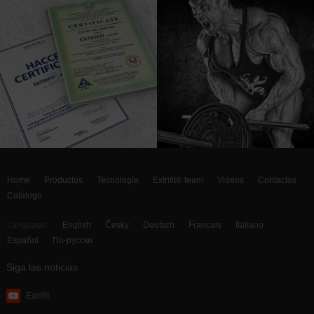
Home
Productos
Tecnología
Extrifit® team
Videos
Contactos
Catálogo
Language:
English
Česky
Deutsch
Francais
Italiano
Español
По-русски
Siga las noticias
Extrifit