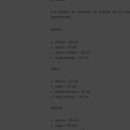
Los puntos de medición se indican en la imag
ligeramente).
talla M
ancho – 50 cm
largo – 73 cm
ancho manga – 15 cm
largo manga – 34 cm
talla L
ancho – 53 cm
largo – 74 cm
ancho manga – 16 cm
largo manga – 35 cm
talla XL
ancho – 55 cm
largo – 78 cm