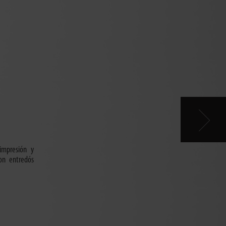
impresión y
on entredós