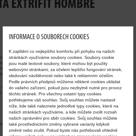
TA EXTRIFIT HOMBRE
INFORMACE O SOUBORECH COOKIES
K zajištění co nejlepšího komfortu při pohybu na našich
stránkách využíváme soubory cookies. Soubory cookie
nspirable y elástico, en la parte delantera lleva una impresión
ntera – logotipo y símbolo de Extrifit impreso en negro en la
jsou malé textové soubory, které mohou být použity
n grande Extrifit en vertical en forma de perforado. En la nuca,
webovými stránkami, za účelem lepšího fungování stránek,
mpresa.
sledování návštěvnosti nebo také k reklamním účelům.
Podle právních předpisů můžeme některé cookies ukládat
el dobladillo. La costura en la nuca está cubierta y reforzada
do vašeho zařízení, pokud jsou nezbytně nutné pro provoz
ra está ligeramente más larga, redondeada. Lavar con colores
těchto stránek. Pro všechny ostatní typy cookies
potřebujeme váš souhlas. Svůj souhlas můžete nastavit
níže, kde také naleznete jednotlivé typy cookies, které na
našich stránkách využíváme, a kde můžete zvolit rozsah
našich oprávnění pro sběr cookies. Svůj souhlas můžete
egros
také prostřednictvím změny vybrané varianty kdykoli
změnit nebo zrušit. Pokud byste nás potřebovali ohledně