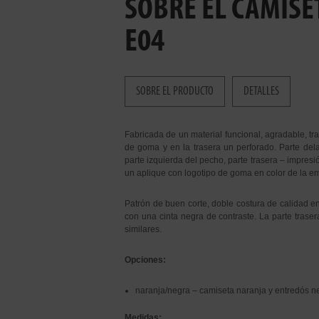
SOBRE EL CAMISE
E04
SOBRE EL PRODUCTO
DETALLES
Fabricada de un material funcional, agradable, tra
de goma y en la trasera un perforado. Parte dela
parte izquierda del pecho, parte trasera – impresió
un aplique con logotipo de goma en color de la e
Patrón de buen corte, doble costura de calidad en 
con una cinta negra de contraste. La parte trase
similares.
Opciones:
naranja/negra – camiseta naranja y entredós n
Medidas: