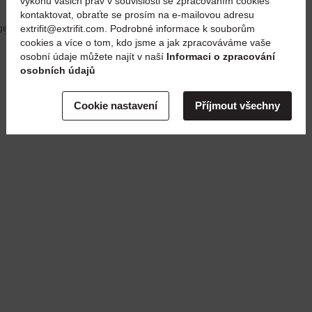
výkonu vašich práv v souvislosti se zpracováním cookies
kontaktovat, obraťte se prosím na e-mailovou adresu
extrifit@extrifit.com. Podrobné informace k souborům
en adjunta (las medidas son aproximadas, pueden diferir
cookies a více o tom, kdo jsme a jak zpracováváme vaše
osobní údaje můžete najít v naší
Informaci o zpracování
osobních údajů
Cookie nastavení
Příjmout všechny