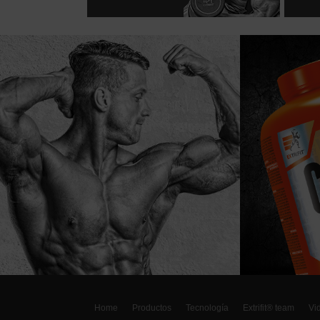
Home
Productos
Tecnología
Extrifit® team
Vi