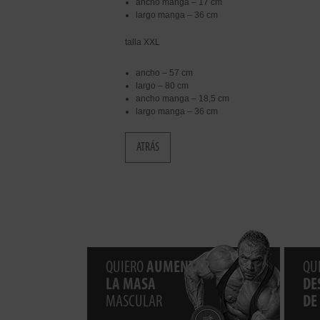
ancho manga – 17 cm
largo manga – 36 cm
talla XXL
ancho – 57 cm
largo – 80 cm
ancho manga – 18,5 cm
largo manga – 36 cm
ATRÁS
QUIERO
AUMENTAR
QU
LA MASA
DE
MASCULAR
DE