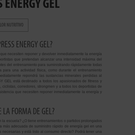
S ENERGY GEL
LOR NUTRITIVO
PRESS ENERGY GEL?
e necesiten reponer y devolver inmediatamente la energía
eportistas que pretendan alcanzar una intensidad máxima del
ntes del entrenamiento para suministrando rápidamente todas
a para una actividad física, como durante el entrenamiento
mediatamente repondrá las sustancias minerales perdidas al
 GEL está destinado a todos los apasionados de fitness y
 ciclistas, corredores, strongmen y a todos los deportistas de
esistencia que necesiten reponer inmediatamente la energía y
E LA FORMA DE GEL?
en la escuela? ¿O tiene entrenamientos o partidos prolongados
rma más adecuada de suministro rápido de energía gel en una
 necesarias y está listo al consumo directo? Podrá tener una