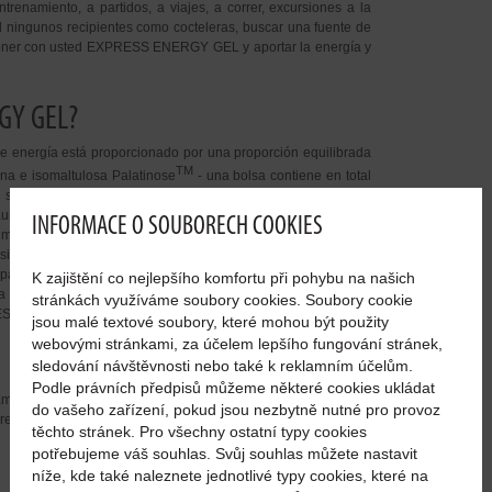
trenamiento, a partidos, a viajes, a correr, excursiones a la
d ningunos recipientes como cocteleras, buscar una fuente de
tener con usted EXPRESS ENERGY GEL y aportar la energía y
GY GEL?
de energía está proporcionado por una proporción equilibrada
TM
ina e isomaltulosa Palatinose
- una bolsa contiene en total
suficiente energía para el entrenamiento, un
complejo de
urina (2 000 mg) y tirosina (750 mg) que le incitarán para el
INFORMACE O SOUBORECH COOKIES
momento que le falten fuerzas. El contenido equilibrado de
io 75 mg, calcio 160 mg, sodio 100 mg) le suministrarán
para el trabajo de los músculos que haya perdido al sudar o
K zajištění co nejlepšího komfortu při pohybu na našich
a un funcionamiento correcto de los músculos. Gracias a su
stránkách využíváme soubory cookies. Soubory cookie
ESS ENERGY GEL le pondrá activo y fuerte en un instante!
jsou malé textové soubory, které mohou být použity
webovými stránkami, za účelem lepšího fungování stránek,
sledování návštěvnosti nebo také k reklamním účelům.
Podle právních předpisů můžeme některé cookies ukládat
amiento, se puede tomar también durante el mismo. Se puede
do vašeho zařízení, pokud jsou nezbytně nutné pro provoz
ecto. Dosis diaria = 1 bolsa.
těchto stránek. Pro všechny ostatní typy cookies
potřebujeme váš souhlas. Svůj souhlas můžete nastavit
níže, kde také naleznete jednotlivé typy cookies, které na