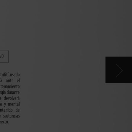
IVO
®
rifit
usado
ía ante el
trenamiento
rgía durante
e devolverá
vo y mental
ontenido de
 sustancias
recto.