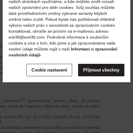
našich stránkách využíváme, a kde můžete zvolit rozsah
našich oprávnění pro sběr cookies. Svůj souhlas můžete
také prostřednictvím změny vybrané varianty kdykoli
změnit nebo zrušit. Pokud byste nás potřebovali ohledně
výkonu vašich práv v souvislosti se zpracováním cookies
kontaktovat, obraťte se prosím na e-mailovou adresu
extrifit@extrifit.com. Podrobné informace k souborům
TM
, Palatinose
(isomaltulosa), taurina, citrato de potasio,
cookies a více o tom, kdo jsme a jak zpracováváme vaše
osina, citrato de magnesio, citrato de sodio, cloruro de sodio,
osobní údaje můžete najít v naší
Informaci o zpracování
osobních údajů
s:
potasio 400 mg - 20 % IDR, magnesio 75 mg - 20 % IDR,
R
(estabilizador, espesante), ácido cítrico (regulador de acidez),
Cookie nastavení
Příjmout všechny
dulcorante), sorbato de potasio y benzoato de sodio
TM
, Palatinose
(isomaltulosa), taurina, citrato de potasio,
osina, citrato de magnesio, citrato de sodio, cloruro de sodio,
s:
potasio 400 mg - 20 % IDR, magnesio 75 mg - 20 % IDR,
R
(estabilizador, espesante), ácido cítrico (regulador de acidez),