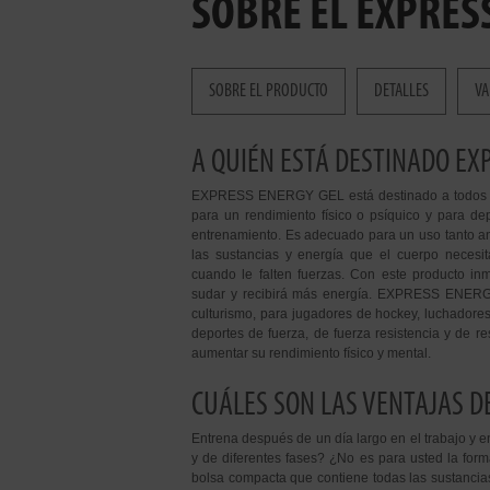
SOBRE EL EXPRES
SOBRE EL PRODUCTO
DETALLES
VA
A QUIÉN ESTÁ DESTINADO EX
EXPRESS ENERGY GEL está destinado a todos qu
para un rendimiento físico o psíquico y para d
entrenamiento. Es adecuado para un uso tanto a
las sustancias y energía que el cuerpo necesit
cuando le falten fuerzas. Con este producto in
sudar y recibirá más energía. EXPRESS ENERGY
culturismo, para jugadores de hockey, luchadores,
deportes de fuerza, de fuerza resistencia y de r
aumentar su rendimiento físico y mental.
CUÁLES SON LAS VENTAJAS D
Entrena después de un día largo en el trabajo y 
y de diferentes fases? ¿No es para usted la fo
bolsa compacta que contiene todas las sustancias