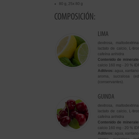
80 g, 25x 80 g
COMPOSICIÓN:
LIMA
dextrosa, maltodextrina
lactato de calcio, L-tir
cafeína anhidra
Contenido de minerale
calcio 160 mg - 20 % ID
Aditivos:
agua, xantano 
aroma, sucralosa (e
(conservantes).
GUINDA
dextrosa, maltodextrina
lactato de calcio, L-tir
cafeína anhidra
Contenido de minerale
calcio 160 mg - 20 % ID
Aditivos:
agua, xantano 