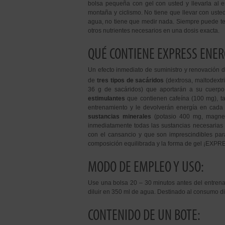
bolsa pequeña con gel con usted y llevarla al en
montaña y ciclismo. No tiene que llevar con uste
agua, no tiene que medir nada. Siempre puede 
otros nutrientes necesarios en una dosis exacta.
QUÉ CONTIENE EXPRESS ENER
Un efecto inmediato de suministro y renovación 
de
tres tipos de sacáridos
(dextrosa, maltodextr
36 g de sacáridos) que aportarán a su cuerpo 
estimulantes
que contienen cafeína (100 mg), ta
entrenamiento y le devolverán energía en cada 
sustancias minerales
(potasio 400 mg, magnes
inmediatamente todas las sustancias necesarias 
con el cansancio y que son imprescindibles par
composición equilibrada y la forma de gel ¡EXPR
MODO DE EMPLEO Y USO:
Use una bolsa 20 – 30 minutos antes del entren
diluir en 350 ml de agua. Destinado al consumo dir
CONTENIDO DE UN BOTE: