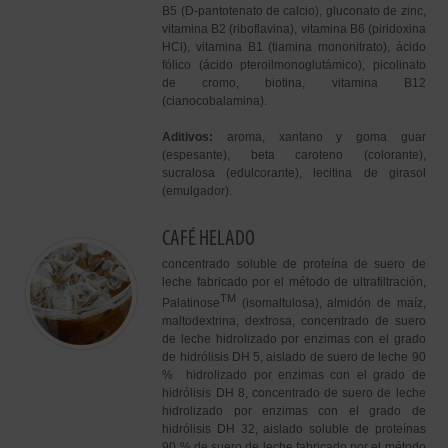
B5 (D-pantotenato de calcio), gluconato de zinc,
vitamina B2 (riboflavina), vitamina B6 (piridoxina
HCl), vitamina B1 (tiamina mononitrato), ácido
fólico (ácido pteroilmonoglutámico), picolinato
de cromo, biotina, vitamina B12
(cianocobalamina).
Aditivos:
aroma, xantano y goma guar
(espesante), beta caroteno (colorante),
sucralosa (edulcorante), lecitina de girasol
(emulgador).
CAFÉ HELADO
concentrado soluble de proteína de suero de
leche fabricado por el método de ultrafiltración,
TM
Palatinose
(isomaltulosa), almidón de maíz,
maltodextrina, dextrosa, concentrado de suero
de leche hidrolizado por enzimas con el grado
de hidrólisis DH 5, aislado de suero de leche 90
% hidrolizado por enzimas con el grado de
hidrólisis DH 8, concentrado de suero de leche
hidrolizado por enzimas con el grado de
hidrólisis DH 32, aislado soluble de proteínas
90 % de suero de leche fabricado por el método