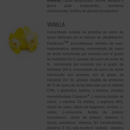
Aditivos:
cacao desgrasado, aroma, xantano y
goma guar (espesante), sucralosa
(edulcorante), lecitina de girasol (emulgador).
VAINILLA
concentrado soluble de proteína de suero de
leche fabricado por el método de ultrafiltración,
TM
Palatinose
(isomaltulosa), almidón de maíz,
maltodextrina, dextrosa, concentrado de suero
de leche hidrolizado por enzimas con el grado
de hidrólisis DH 5, aislado de suero de leche 90
% hidrolizado por enzimas con el grado de
hidrólisis DH 8, concentrado de suero de leche
hidrolizado por enzimas con el grado de
hidrólisis DH 32, aislado soluble de proteínas
90 % de suero de leche fabricado por el método
CFM, L-glutamina, taurina, L-alanina, creatina
®
monohidratada Creapure
, L-leucina, lactato de
calcio, L-citrulina DL-malato, L-arginina AKG,
citrato de sodio, citrato de magnesio, inosina, L-
valina, L-isoleucina, fosfato de potasio
monobásico, citrato de potasio, vitamina C
(ácido ascórbico), vitamina B3 (nicotinamida),
vitamina E (DL-alfa-tocoferol acetato), vitamina