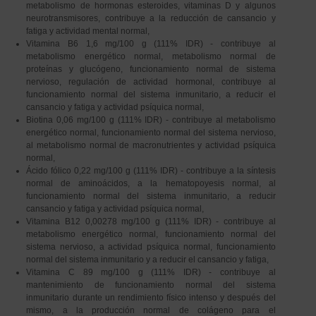
metabolismo de hormonas esteroides, vitaminas D y algunos
neurotransmisores, contribuye a la reducción de cansancio y
fatiga y actividad mental normal,
Vitamina B6 1,6 mg/100 g (111% IDR) - contribuye al
metabolismo energético normal, metabolismo normal de
proteínas y glucógeno, funcionamiento normal de sistema
nervioso, regulación de actividad hormonal, contribuye al
funcionamiento normal del sistema inmunitario, a reducir el
cansancio y fatiga y actividad psíquica normal,
Biotina 0,06 mg/100 g (111% IDR) - contribuye al metabolismo
energético normal, funcionamiento normal del sistema nervioso,
al metabolismo normal de macronutrientes y actividad psíquica
normal,
Ácido fólico 0,22 mg/100 g (111% IDR) - contribuye a la síntesis
normal de aminoácidos, a la hematopoyesis normal, al
funcionamiento normal del sistema inmunitario, a reducir
cansancio y fatiga y actividad psíquica normal,
Vitamina B12 0,00278 mg/100 g (111% IDR) - contribuye al
metabolismo energético normal, funcionamiento normal del
sistema nervioso, a actividad psíquica normal, funcionamiento
normal del sistema inmunitario y a reducir el cansancio y fatiga,
Vitamina C 89 mg/100 g (111% IDR) - contribuye al
mantenimiento de funcionamiento normal del sistema
inmunitario durante un rendimiento físico intenso y después del
mismo, a la producción normal de colágeno para el