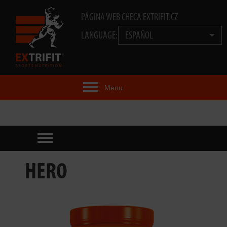
PÁGINA WEB CHECA EXTRIFIT.CZ
LANGUAGE:
ESPAÑOL
Menu
IDEA EXTRIFIT®
PRODUCTOS
TECNOLOGÍA
HERO
EXTRIFIT® TEAM
VIDEOS