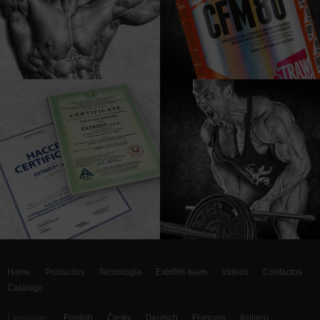
Home
Productos
Tecnología
Extrifit® team
Videos
Contactos
Catálogo
Language:
English
Česky
Deutsch
Francais
Italiano