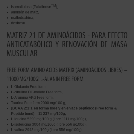
TM
Isomaltulosa (Palatinose
),
almidón de maíz,
maltodextrina,
dextrosa.
MATRIZ 21 DE AMINOÁCIDOS - PARA EFECTO
ANTICATABÓLICO Y RENOVACIÓN DE MASA
MUSCULAR
FREE FORM AMINO ACIDS MATRIX (AMINOÁCIDOS LIBRES) –
11000 MG/100G! L-ALANIN FREE FORM
L-Glutamin Free form,
L-citrulina DL-malato Free form,
L-Arginina AKG Free form,
Taurina Free form 2000 mg/100 g,
¡BCAA 2:1:1 en forma libre y en enlace peptídico (Free form &
Peptide bond) – 11 237 mg/100g,
L-leucina 5290 mg/100 g (libre 1111 mg/100g),
L-isoleucina 3004 mg/100g (libre 556 g/100g),
L-valina 2943 mg/100g (libre 556 mg/100g).