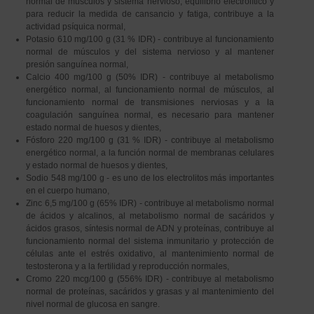
normal de músculos y sistema nervioso, equilibrio electrolítico y
para reducir la medida de cansancio y fatiga, contribuye a la
actividad psíquica normal,
Potasio 610 mg/100 g (31 % IDR) - contribuye al funcionamiento
normal de músculos y del sistema nervioso y al mantener
presión sanguínea normal,
Calcio 400 mg/100 g (50% IDR) - contribuye al metabolismo
energético normal, al funcionamiento normal de músculos, al
funcionamiento normal de transmisiones nerviosas y a la
coagulación sanguínea normal, es necesario para mantener
estado normal de huesos y dientes,
Fósforo 220 mg/100 g (31 % IDR) - contribuye al metabolismo
energético normal, a la función normal de membranas celulares
y estado normal de huesos y dientes,
Sodio 548 mg/100 g - es uno de los electrolitos más importantes
en el cuerpo humano,
Zinc 6,5 mg/100 g (65% IDR) - contribuye al metabolismo normal
de ácidos y alcalinos, al metabolismo normal de sacáridos y
ácidos grasos, síntesis normal de ADN y proteínas, contribuye al
funcionamiento normal del sistema inmunitario y protección de
células ante el estrés oxidativo, al mantenimiento normal de
testosterona y a la fertilidad y reproducción normales,
Cromo 220 mcg/100 g (556% IDR) - contribuye al metabolismo
normal de proteínas, sacáridos y grasas y al mantenimiento del
nivel normal de glucosa en sangre.