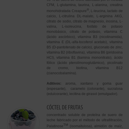
CFM, L-glutamina, taurina, L-alanina, creatina
®
monohidratada Creapure
, L-leucina, lactato de
calcio, L-citrulina DL-malato, L-arginina AKG,
citrato de sodio, citrato de magnesio, inosina, L-
valina, L-isoleucina, fosfato de potasio
monobásico, citrato de potasio, vitamina C
(ácido ascórbico), vitamina B3 (nicotinamida),
vitamina E (DL-alfa-tocoferol acetato), vitamina
B5 (D-pantotenato de calcio), gluconato de zinc,
vitamina B2 (riboflavina), vitamina B6 (piridoxina
HCl), vitamina B1 (tiamina mononitrato), ácido
fólico (ácido pteroilmonoglutámico), picolinato
de cromo, biotina, vitamina B12
(cianocobalamina).
Aditivos:
aroma, xantano y goma guar
(espesante), caramelo (colorante), sucralosa
(edulcorante), lecitina de girasol (emulgador).
CÓCTEL DE FRUTAS
concentrado soluble de proteína de suero de
leche fabricado por el método de ultrafiltración,
TM
Palatinose
(isomaltulosa), almidón de maíz,