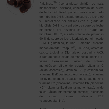
TM
Palatinose
(isomaltulosa), almidón de maíz,
maltodextrina, dextrosa, concentrado de suero
de leche hidrolizado por enzimas con el grado
de hidrólisis DH 5, aislado de suero de leche 90
% hidrolizado por enzimas con el grado de
hidrólisis DH 8, concentrado de suero de leche
hidrolizado por enzimas con el grado de
hidrólisis DH 32, aislado soluble de proteínas
90 % de suero de leche fabricado por el método
CFM, L-glutamina, taurina, L-alanina, creatina
®
monohidratada Creapure
, L-leucina, lactato de
calcio, L-citrulina DL-malato, L-arginina AKG,
citrato de sodio, citrato de magnesio, inosina, L-
valina, L-isoleucina, fosfato de potasio
monobásico, citrato de potasio, vitamina C
(ácido ascórbico), vitamina B3 (nicotinamida),
vitamina E (DL-alfa-tocoferol acetato), vitamina
B5 (D-pantotenato de calcio), gluconato de zinc,
vitamina B2 (riboflavina), vitamina B6 (piridoxina
HCl), vitamina B1 (tiamina mononitrato), ácido
fólico (ácido pteroilmonoglutámico), picolinato
de cromo, biotina, vitamina B12
(cianocobalamina).