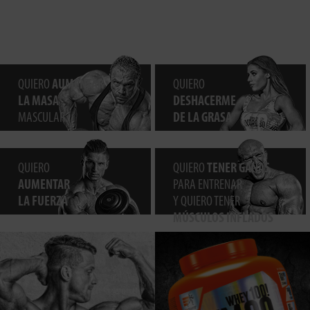
QUIERO
AUMENTAR
QUIERO
LA MASA
DESHACERME
MASCULAR
DE LA GRASA
QUIERO
QUIERO
TENER GANAS
AUMENTAR
PARA ENTRENAR
LA FUERZA
Y QUIERO TENER
MÚSCULOS INFLADOS