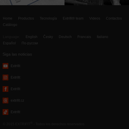
Home
Productos
Tecnología
Extrifit® team
Videos
Contactos
Catálogo
Language:
English
Česky
Deutsch
Francais
Italiano
Español
По-русски
Siga las noticias
Extrifit
Extrifit
Extrifit
extrifit.cz
Extrifit
®
© 2015 EXTRIFIT
- Todos los derechos reservados
webdesign by MAISON