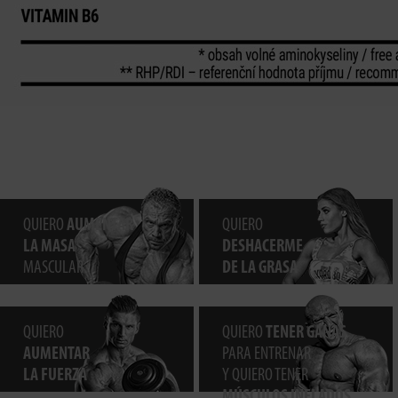
QUIERO
AUMENTAR
QUIERO
LA MASA
DESHACERME
MASCULAR
DE LA GRASA
QUIERO
QUIERO
TENER GANAS
AUMENTAR
PARA ENTRENAR
LA FUERZA
Y QUIERO TENER
MÚSCULOS INFLADOS