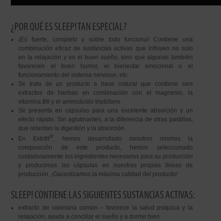
¿POR QUÉ ES SLEEP! TAN ESPECIAL?
¡Es fuerte, completo y sobre todo funciona! Contiene una
combinación eficaz de sustancias activas que influyen no solo
en la relajación y en el buen sueño, sino que algunas también
favorecen el buen humor, el bienestar emocional o el
funcionamiento del sistema nervioso, etc.
Se trata de un producto a base natural que contiene seis
extractos de hierbas en combinación con el magnesio, la
vitamina B6 y el aminoácido triptófano.
Se presenta en cápsulas para una excelente absorción y un
efecto rápido. Sin aglutinantes, a la diferencia de otras pastillas,
que retardan la digestión y la absorción
®
En Extrifit
, hemos desarrollado nosotros mismos la
composición de este producto, hemos seleccionado
cuidadosamente los ingredientes necesarios para su producción
y producimos las cápsulas en nuestras propias líneas de
producción. ¡Garantizamos la máxima calidad del producto!
SLEEP! CONTIENE LAS SIGUIENTES SUSTANCIAS ACTIVAS:
extracto de valeriana común – favorece la salud psíquica y la
relajación, ayuda a conciliar el sueño y a dormir bien