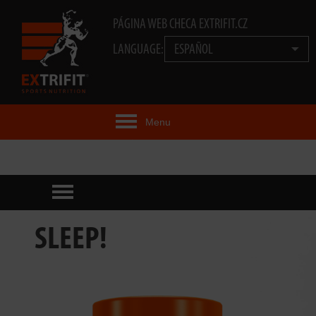
PÁGINA WEB CHECA EXTRIFIT.CZ
LANGUAGE:
ESPAÑOL
Menu
IDEA EXTRIFIT®
PRODUCTOS
TECNOLOGÍA
SLEEP!
EXTRIFIT® TEAM
VIDEOS