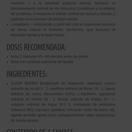
nervioso y a la actividad psíquica normal, favorece el
funcionamiento normal de los músculos, contribuye a la síntesis
de proteínas, a mantener el estado normal de huesos y dientes y
participa en el proceso de división celular.
L-triptófano – aminoácido a partir del cual el organismo produce
de forma natural la hormona serotonina, que favorece el
bienestar mental y el buen humor.
DOSIS RECOMENDADA:
toma 2 cápsulas 45– 60 minutos antes de dormir
toma con cantidad suficiente de líquido
INGREDIENTES:
SLEEP MATRIX [bisglicinato de magnesio, valeriana común
extracto de la raíz 6 : 1, pasiflora extracto de flores 10 : 1, lúpulo
extracto de conos (flavonoides 0,4%), L-triptófano, agripalma
extracto de hierba 10 : 1, toronjil extracto de hierba 10 : 1,
orégano extracto de hojas 10:1 1, clorhidrato de piridoxina
(vitamina B6)], cápsulas (gelatina, colorante: óxido de hierro (III),
agente de brillo: goma laca), antiaglomerante: sales magnésicas
de ácidos grasos