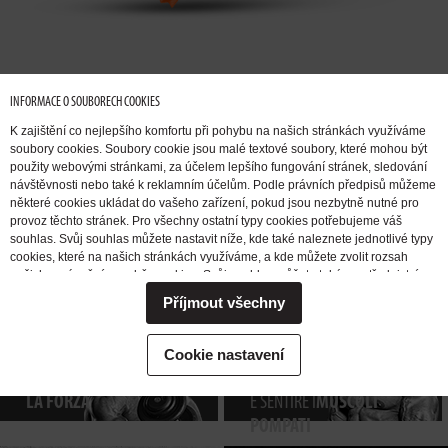
INFORMACE O SOUBORECH COOKIES
K zajištění co nejlepšího komfortu při pohybu na našich stránkách využíváme
soubory cookies. Soubory cookie jsou malé textové soubory, které mohou být
použity webovými stránkami, za účelem lepšího fungování stránek, sledování
návštěvnosti nebo také k reklamním účelům. Podle právních předpisů můžeme
některé cookies ukládat do vašeho zařízení, pokud jsou nezbytně nutné pro
provoz těchto stránek. Pro všechny ostatní typy cookies potřebujeme váš
VOGLIO
AUMENTARE
VOGLIO
souhlas. Svůj souhlas můžete nastavit níže, kde také naleznete jednotlivé typy
LA MASSA
SBARAZZARMI
cookies, které na našich stránkách využíváme, a kde můžete zvolit rozsah
našich oprávnění pro sběr cookies. Svůj souhlas můžete také prostřednictvím
MUSCOLARE
DEL GRASSO
změny vybrané varianty kdykoli změnit nebo zrušit. Pokud byste nás
Příjmout všechny
potřebovali ohledně výkonu vašich práv v souvislosti se zpracováním cookies
kontaktovat, obraťte se prosím na e-mailovou adresu extrifit@extrifit.com.
Podrobné informace k souborům cookies a více o tom, kdo jsme a jak
VOGLIO
VOGLIO
EMOZIONARMI
Cookie nastavení
zpracováváme vaše osobní údaje můžete najít v naší
Informaci o zpracování
AUMENTARE
DURANTE L’ALLENAMENTO
osobních údajů
LA FORZA
E SENTIRE I
MUSCOLI
POMPATI