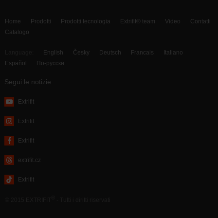
Home
Prodotti
Prodotti tecnologia
Extrifit® team
Video
Contatti
Catalogo
Language:
English
Česky
Deutsch
Francais
Italiano
Español
По-русски
Segui le notizie
Extrifit
Extrifit
Extrifit
extrifit.cz
Extrifit
®
© 2015 EXTRIFIT
- Tutti i diritti riservati
webdesign by MAISON D’IDÉE