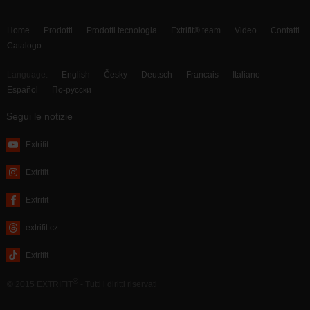
Home
Prodotti
Prodotti tecnologia
Extrifit® team
Video
Contatti
Catalogo
Language:
English
Česky
Deutsch
Francais
Italiano
Español
По-русски
Segui le notizie
Extrifit
Extrifit
Extrifit
extrifit.cz
Extrifit
®
© 2015 EXTRIFIT
- Tutti i diritti riservati
webdesign by MAISON D’IDÉE