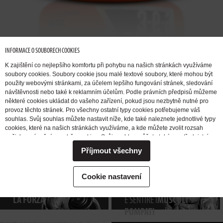
INFORMACE O SOUBORECH COOKIES
K zajištění co nejlepšího komfortu při pohybu na našich stránkách využíváme
soubory cookies. Soubory cookie jsou malé textové soubory, které mohou být
použity webovými stránkami, za účelem lepšího fungování stránek, sledování
návštěvnosti nebo také k reklamním účelům. Podle právních předpisů můžeme
některé cookies ukládat do vašeho zařízení, pokud jsou nezbytně nutné pro
provoz těchto stránek. Pro všechny ostatní typy cookies potřebujeme váš
VOGLIO
AUMENTARE
VOGLIO
souhlas. Svůj souhlas můžete nastavit níže, kde také naleznete jednotlivé typy
LA MASSA
SBARAZZARMI
cookies, které na našich stránkách využíváme, a kde můžete zvolit rozsah
našich oprávnění pro sběr cookies. Svůj souhlas můžete také prostřednictvím
MUSCOLARE
DEL GRASSO
změny vybrané varianty kdykoli změnit nebo zrušit. Pokud byste nás
Příjmout všechny
potřebovali ohledně výkonu vašich práv v souvislosti se zpracováním cookies
kontaktovat, obraťte se prosím na e-mailovou adresu extrifit@extrifit.com.
Podrobné informace k souborům cookies a více o tom, kdo jsme a jak
VOGLIO
VOGLIO
EMOZIONARMI
Cookie nastavení
zpracováváme vaše osobní údaje můžete najít v naší
Informaci o zpracování
AUMENTARE
DURANTE L’ALLENAMENTO
osobních údajů
LA FORZA
E SENTIRE I
MUSCOLI
POMPATI