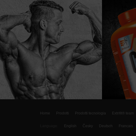
Home
Prodotti
Prodotti tecnologia
Extrifit® team
Language:
English
Česky
Deutsch
Francais