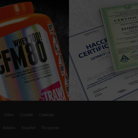
Video
Contatti
Catalogo
Italiano
Español
По-русски