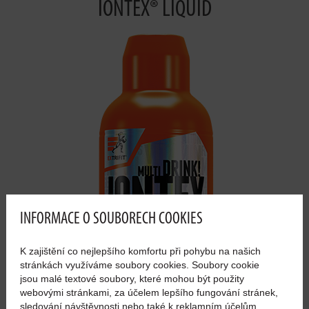
IONTEX® LIQUID
INFORMACE O SOUBORECH COOKIES
K zajištění co nejlepšího komfortu při pohybu na našich
stránkách využíváme soubory cookies. Soubory cookie
jsou malé textové soubory, které mohou být použity
webovými stránkami, za účelem lepšího fungování stránek,
sledování návštěvnosti nebo také k reklamním účelům.