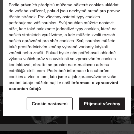
Podle právních předpisů můžeme některé cookies ukládat
do vašeho zařízení, pokud jsou nezbytně nutné pro provoz
těchto stránek. Pro všechny ostatní typy cookies
potřebujeme váš souhlas. Svůj souhlas můžete nastavit
níže, kde také naleznete jednotlivé typy cookies, které na
našich stránkách využíváme, a kde můžete zvolit rozsah
našich oprávnění pro sběr cookies. Svůj souhlas můžete
také prostřednictvím změny vybrané varianty kdykoli
změnit nebo zrušit. Pokud byste nás potřebovali ohledně
výkonu vašich práv v souvislosti se zpracováním cookies
kontaktovat, obraťte se prosím na e-mailovou adresu
extrifit@extrifit.com. Podrobné informace k souborům
cookies a více o tom, kdo jsme a jak zpracováváme vaše
osobní údaje můžete najít v naší
Informaci o zpracování
osobních údajů
GLIO
VOGLIO
ARAZZARMI
AUMENTARE
Cookie nastavení
Příjmout všechny
L GRASSO
LA FORZA