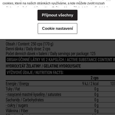
cookies, které na našich stránkách využíváme, a kde můžete zvolit rozsah
našich oprávnění pro sběr cookies. Svůj souhlas můžete také prostřednictvím
změny vybrané varianty kdykoli změnit nebo zrušit. Pokud byste nás
Příjmout všechny
potřebovali ohledně výkonu vašich práv v souvislosti se zpracováním cookies
kontaktovat, obraťte se prosím na e-mailovou adresu extrifit@extrifit.com.
Podrobné informace k souborům cookies a více o tom, kdo jsme a jak
Cookie nastavení
zpracováváme vaše osobní údaje můžete najít v naší
Informaci o zpracování
osobních údajů