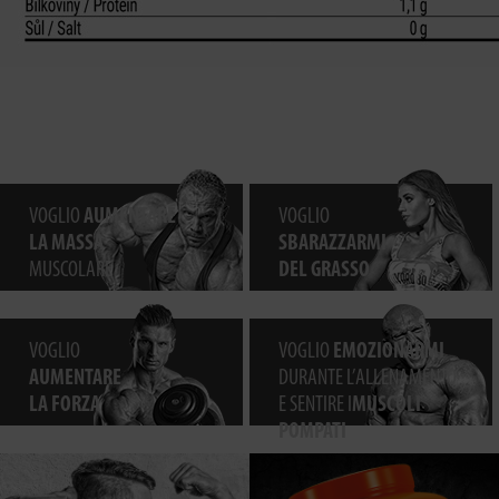
VOGLIO
AUMENTARE
VOGLIO
LA MASSA
SBARAZZARMI
MUSCOLARE
DEL GRASSO
VOGLIO
VOGLIO
EMOZIONARMI
AUMENTARE
DURANTE L’ALLENAMENTO
LA FORZA
E SENTIRE I
MUSCOLI
POMPATI