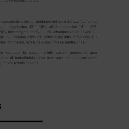
di girasole (emulsionante).
, concentrato proteico istantaneo del siero del latte (contenuto
 beta-lattoglobulina 43 – 48%, alfa-lattoalbumina 14 – 18%,
 28%, immunoglobulina G 1 – 3%, albumina sierica bovina 1 –
ll‘ 1%), caseina micellare, proteina del latte, complesso di 7
asi, bromelina, lattasi, cellulasi, proteasi neutra, lipasi.
atte scremato in polvere, mirtilli secchi, gomma di guar
tratto di barbabietola rossa (colorante naturale), sucralosio
di girasole (emulsionante).