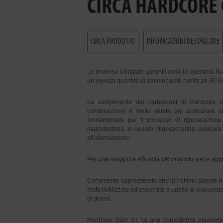
CIRCA HARDCORE 
CIRCA PRODOTTO
INFORMAZIONI DETTAGLIATE
Le proteine utilizzate garantiscono la massima fru
un’elevata quantità di amminoacidi ramificati BCAA 
La componente dei carboidrati di Hardcore Ga
combinazione è molto adatta per assicurare un
fondamentale per il processo di rigenerazione
maltodestrina, in quanto oligosaccaride, assicura 
all’allenamento.
Per una maggiore efficacia del prodotto viene aggi
Certamente apprezzerete anche l’ottimo sapore del
frutta liofilizzata ed essiccata e quello al ciocco
di grassi.
Hardcore Gain 21 ha una consistenza piacevole 