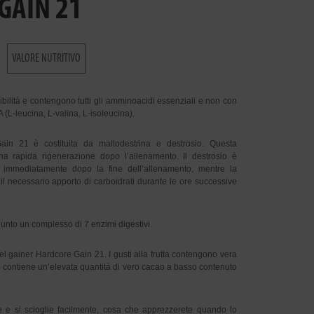
GAIN 21
VALORE NUTRITIVO
ibilità e contengono tutti gli amminoacidi essenziali e non con
(L-leucina, L-valina, L-isoleucina).
in 21 è costituita da maltodestrina e destrosio. Questa
a rapida rigenerazione dopo l’allenamento. Il destrosio è
 immediatamente dopo la fine dell’allenamento, mentre la
il necessario apporto di carboidrati durante le ore successive
unto un complesso di 7 enzimi digestivi.
 gainer Hardcore Gain 21. I gusti alla frutta contengono vera
lato contiene un’elevata quantità di vero cacao a basso contenuto
e si scioglie facilmente, cosa che apprezzerete quando lo