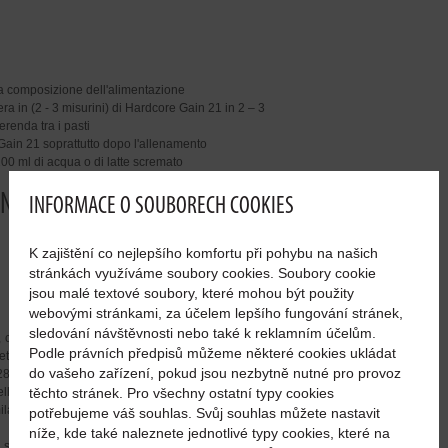
 la composizione dell'alimentazione
a in (2 - 3 misurini) di Hardcore Gain 21 in 2 – 3
renda tra i pasti
ain 21 soprattutto dopo l'allenamento
200 ml di acqua o di latte scremato
NE:
INFORMACE O SOUBORECH COOKIES
K zajištění co nejlepšího komfortu při pohybu na našich
stránkách využíváme soubory cookies. Soubory cookie
jsou malé textové soubory, které mohou být použity
webovými stránkami, za účelem lepšího fungování stránek,
sledování návštěvnosti nebo také k reklamním účelům.
, concentrato proteico istantaneo del siero del latte (contenuto
Podle právních předpisů můžeme některé cookies ukládat
 beta-lattoglobulina 43 – 48%, alfa-lattoalbumina 14 – 18%,
do vašeho zařízení, pokud jsou nezbytně nutné pro provoz
 28%, immunoglobulina G 1 – 3%, albumina sierica bovina 1 –
ll‘ 1%), caseina micellare, proteina del latte, complesso di 7
těchto stránek. Pro všechny ostatní typy cookies
asi, bromelina, lattasi, cellulasi, proteasi neutra, lipasi.
potřebujeme váš souhlas. Svůj souhlas můžete nastavit
níže, kde také naleznete jednotlivé typy cookies, které na
e scremato in polvere, cacao sgrassato, aromi, gomma di guar