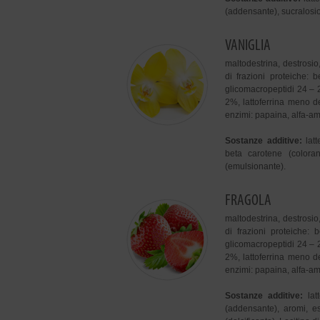
(addensante), sucralosio 
VANIGLIA
maltodestrina, destrosio
di frazioni proteiche: 
glicomacropeptidi 24 –
2%, lattoferrina meno de
enzimi: papaina, alfa-amil
Sostanze additive:
lat
beta carotene (colorant
(emulsionante).
FRAGOLA
maltodestrina, destrosio
di frazioni proteiche:
glicomacropeptidi 24 –
2%, lattoferrina meno de
enzimi: papaina, alfa-amil
Sostanze additive:
la
(addensante), aromi, es