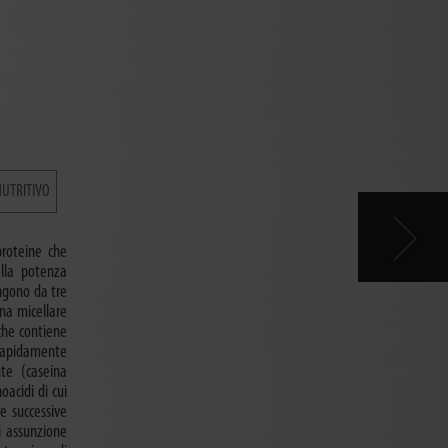
NUTRITIVO
roteine che
ella potenza
ngono da tre
ina micellare
che contiene
 rapidamente
te (caseina
acidi di cui
e successive
i assunzione