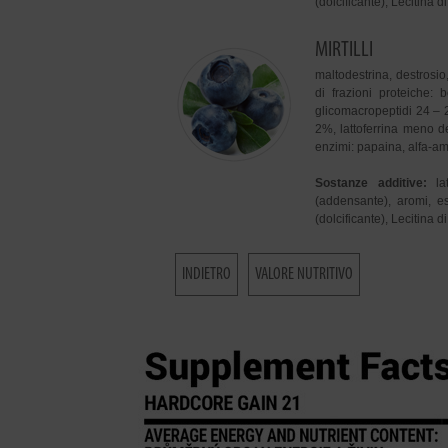
(dolcificante), Lecitina 
MIRTILLI
maltodestrina, destrosio
di frazioni proteiche:
glicomacropeptidi 24 –
2%, lattoferrina meno de
enzimi: papaina, alfa-amil
Sostanze additive:
l
(addensante), aromi, es
(dolcificante), Lecitina 
INDIETRO
VALORE NUTRITIVO