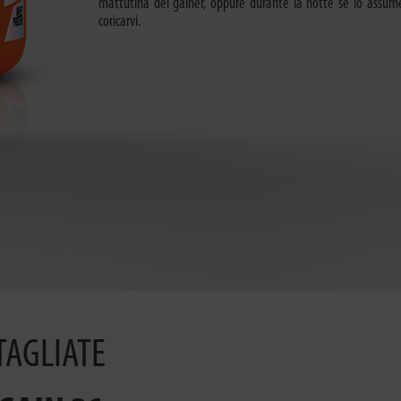
mattutina del gainer, oppure durante la notte se lo assum
coricarvi.
TAGLIATE