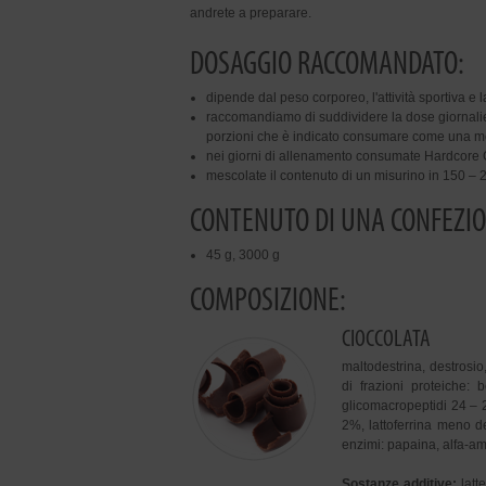
andrete a preparare.
DOSAGGIO RACCOMANDATO:
dipende dal peso corporeo, l'attività sportiva e
raccomandiamo di suddividere la dose giornalier
porzioni che è indicato consumare come una me
nei giorni di allenamento consumate Hardcore G
mescolate il contenuto di un misurino in 150 – 
CONTENUTO DI UNA CONFEZIO
45 g, 3000 g
COMPOSIZIONE:
CIOCCOLATA
maltodestrina, destrosio
di frazioni proteiche:
glicomacropeptidi 24 –
2%, lattoferrina meno de
enzimi: papaina, alfa-amil
Sostanze additive:
latt