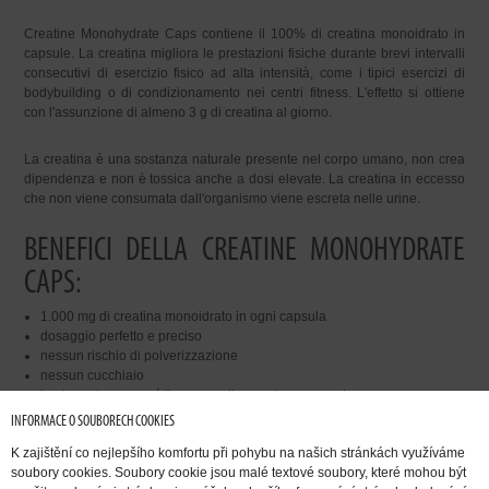
Creatine Monohydrate Caps contiene il 100% di creatina monoidrato in
capsule. La creatina migliora le prestazioni fisiche durante brevi intervalli
consecutivi di esercizio fisico ad alta intensità, come i tipici esercizi di
bodybuilding o di condizionamento nei centri fitness. L'effetto si ottiene
con l'assunzione di almeno 3 g di creatina al giorno.
La creatina è una sostanza naturale presente nel corpo umano, non crea
dipendenza e non è tossica anche a dosi elevate. La creatina in eccesso
che non viene consumata dall'organismo viene escreta nelle urine.
BENEFICI DELLA CREATINE MONOHYDRATE
CAPS:
1.000 mg di creatina monoidrato in ogni capsula
dosaggio perfetto e preciso
nessun rischio di polverizzazione
nessun cucchiaio
basta portare con sé il numero di capsule necessario
INFORMACE O SOUBORECH COOKIES
DOSAGGIO CONSIGLIATO:
K zajištění co nejlepšího komfortu při pohybu na našich stránkách využíváme
soubory cookies. Soubory cookie jsou malé textové soubory, které mohou být
assumere 5 capsule al giorno