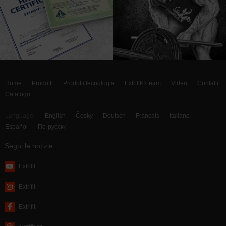
Home
Prodotti
Prodotti tecnologia
Extrifit® team
Video
Contatti
Catalogo
Language:
English
Česky
Deutsch
Francais
Italiano
Español
По-русски
Segui le notizie
Extrifit
Extrifit
Extrifit