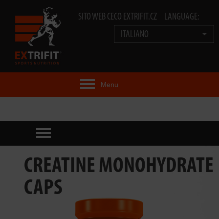
SITO WEB CECO EXTRIFIT.CZ
LANGUAGE:
ITALIANO
Menu
IDEA EXTRIFIT®
PRODOTTI
PRODOTTI TECNOLOGIA
CREATINE MONOHYDRATE
EXTRIFIT® TEAM
CAPS
VIDEO