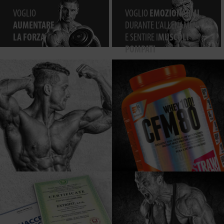
VOGLIO
VOGLIO
EMOZIONARMI
AUMENTARE
DURANTE L’ALLENAMENTO
LA FORZA
E SENTIRE I
MUSCOLI
POMPATI