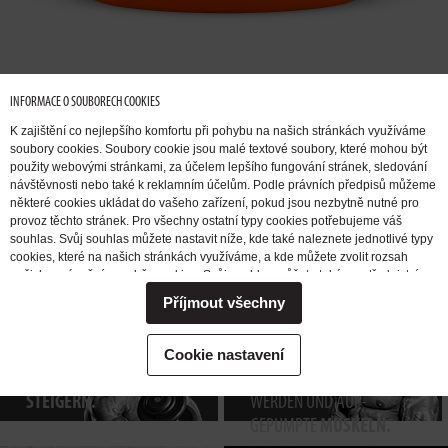
INFORMACE O SOUBORECH COOKIES
K zajištění co nejlepšího komfortu při pohybu na našich stránkách využíváme
soubory cookies. Soubory cookie jsou malé textové soubory, které mohou být
použity webovými stránkami, za účelem lepšího fungování stránek, sledování
návštěvnosti nebo také k reklamním účelům. Podle právních předpisů můžeme
některé cookies ukládat do vašeho zařízení, pokud jsou nezbytně nutné pro
provoz těchto stránek. Pro všechny ostatní typy cookies potřebujeme váš
ICH MÖCHTE
ICH MÖCHTE
souhlas. Svůj souhlas můžete nastavit níže, kde také naleznete jednotlivé typy
MUSKELMASSE
FETT ABBAUEN.
cookies, které na našich stránkách využíváme, a kde můžete zvolit rozsah
našich oprávnění pro sběr cookies. Svůj souhlas můžete také prostřednictvím
AUFBAUEN.
změny vybrané varianty kdykoli změnit nebo zrušit. Pokud byste nás
Příjmout všechny
potřebovali ohledně výkonu vašich práv v souvislosti se zpracováním cookies
kontaktovat, obraťte se prosím na e-mailovou adresu extrifit@extrifit.com.
Podrobné informace k souborům cookies a více o tom, kdo jsme a jak
ICH MÖCHTE
ICH MÖCHTE
ZUM
Cookie nastavení
zpracováváme vaše osobní údaje můžete najít v naší
Informaci o zpracování
KRAFT
TRAINING
ANGEREGT
osobních údajů
STEIGERN.
WERDEN UND AUF-
GEPUMPTE
MUSKELN.