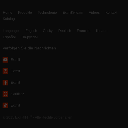
Home
Produkte
Technologie
Extrifit® team
Videos
Kontakt
Katalog
Language:
English
Česky
Deutsch
Francais
Italiano
Español
По-русски
Verfolgen Sie die Nachrichten
Extrifit
Extrifit
Extrifit
extrifit.cz
Extrifit
®
© 2015 EXTRIFIT
- Alle Rechte vorbehalten
webdesign by MAISON D’IDÉE