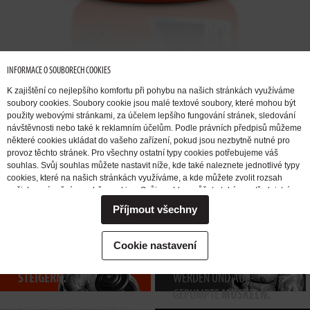
INFORMACE O SOUBORECH COOKIES
K zajištění co nejlepšího komfortu při pohybu na našich stránkách využíváme
soubory cookies. Soubory cookie jsou malé textové soubory, které mohou být
použity webovými stránkami, za účelem lepšího fungování stránek, sledování
návštěvnosti nebo také k reklamním účelům. Podle právních předpisů můžeme
některé cookies ukládat do vašeho zařízení, pokud jsou nezbytně nutné pro
provoz těchto stránek. Pro všechny ostatní typy cookies potřebujeme váš
ICH MÖCHTE
ICH MÖCHTE
souhlas. Svůj souhlas můžete nastavit níže, kde také naleznete jednotlivé typy
MUSKELMASSE
FETT ABBAUEN.
cookies, které na našich stránkách využíváme, a kde můžete zvolit rozsah
našich oprávnění pro sběr cookies. Svůj souhlas můžete také prostřednictvím
AUFBAUEN.
změny vybrané varianty kdykoli změnit nebo zrušit. Pokud byste nás
Příjmout všechny
potřebovali ohledně výkonu vašich práv v souvislosti se zpracováním cookies
kontaktovat, obraťte se prosím na e-mailovou adresu extrifit@extrifit.com.
Podrobné informace k souborům cookies a více o tom, kdo jsme a jak
ICH MÖCHTE
ICH MÖCHTE
ZUM
Cookie nastavení
zpracováváme vaše osobní údaje můžete najít v naší
Informaci o zpracování
KRAFT
TRAINING
ANGEREGT
osobních údajů
STEIGERN.
WERDEN UND AUF-
GEPUMPTE
MUSKELN.