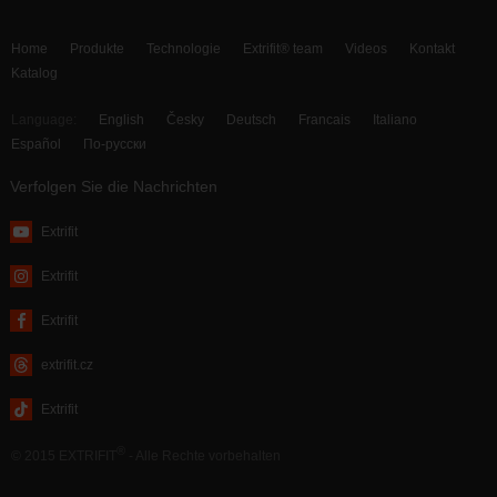
Home
Produkte
Technologie
Extrifit® team
Videos
Kontakt
Katalog
Language:
English
Česky
Deutsch
Francais
Italiano
Español
По-русски
Verfolgen Sie die Nachrichten
Extrifit
Extrifit
Extrifit
extrifit.cz
Extrifit
®
© 2015 EXTRIFIT
- Alle Rechte vorbehalten
webdesign by MAISON D’IDÉE