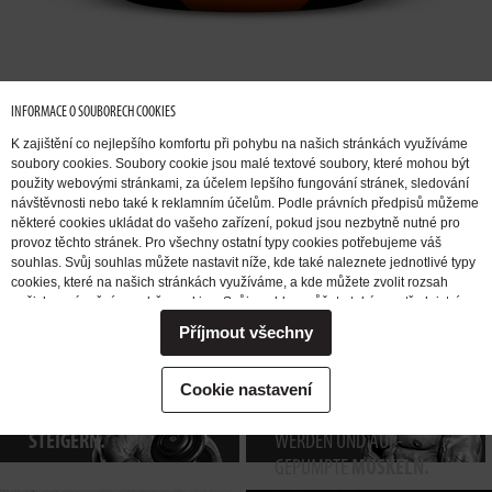
INFORMACE O SOUBORECH COOKIES
K zajištění co nejlepšího komfortu při pohybu na našich stránkách využíváme
soubory cookies. Soubory cookie jsou malé textové soubory, které mohou být
použity webovými stránkami, za účelem lepšího fungování stránek, sledování
návštěvnosti nebo také k reklamním účelům. Podle právních předpisů můžeme
některé cookies ukládat do vašeho zařízení, pokud jsou nezbytně nutné pro
provoz těchto stránek. Pro všechny ostatní typy cookies potřebujeme váš
ICH MÖCHTE
ICH MÖCHTE
souhlas. Svůj souhlas můžete nastavit níže, kde také naleznete jednotlivé typy
MUSKELMASSE
FETT ABBAUEN.
cookies, které na našich stránkách využíváme, a kde můžete zvolit rozsah
našich oprávnění pro sběr cookies. Svůj souhlas můžete také prostřednictvím
AUFBAUEN.
změny vybrané varianty kdykoli změnit nebo zrušit. Pokud byste nás
Příjmout všechny
potřebovali ohledně výkonu vašich práv v souvislosti se zpracováním cookies
kontaktovat, obraťte se prosím na e-mailovou adresu extrifit@extrifit.com.
Podrobné informace k souborům cookies a více o tom, kdo jsme a jak
ICH MÖCHTE
ICH MÖCHTE
ZUM
Cookie nastavení
zpracováváme vaše osobní údaje můžete najít v naší
Informaci o zpracování
KRAFT
TRAINING
ANGEREGT
osobních údajů
STEIGERN.
WERDEN UND AUF-
GEPUMPTE
MUSKELN.