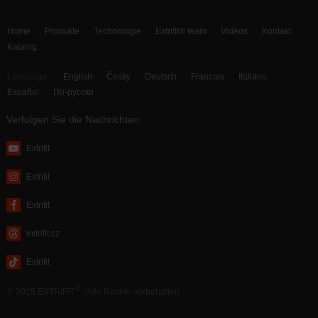
Home
Produkte
Technologie
Extrifit® team
Videos
Kontakt
Katalog
Language:
English
Česky
Deutsch
Francais
Italiano
Español
По-русски
Verfolgen Sie die Nachrichten
Extrifit
Extrifit
Extrifit
extrifit.cz
Extrifit
®
© 2015 EXTRIFIT
- Alle Rechte vorbehalten
webdesign by MAISON D’IDÉE