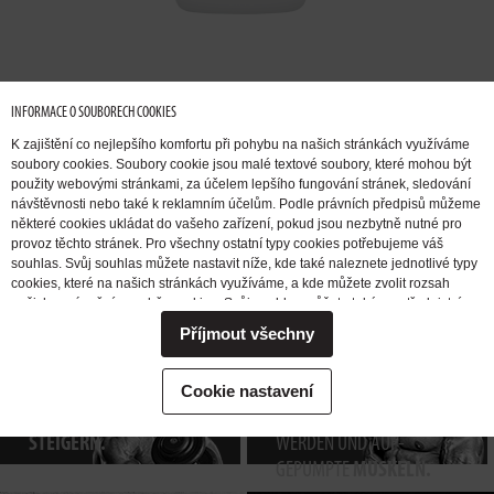
INFORMACE O SOUBORECH COOKIES
K zajištění co nejlepšího komfortu při pohybu na našich stránkách využíváme
soubory cookies. Soubory cookie jsou malé textové soubory, které mohou být
použity webovými stránkami, za účelem lepšího fungování stránek, sledování
návštěvnosti nebo také k reklamním účelům. Podle právních předpisů můžeme
některé cookies ukládat do vašeho zařízení, pokud jsou nezbytně nutné pro
provoz těchto stránek. Pro všechny ostatní typy cookies potřebujeme váš
ICH MÖCHTE
ICH MÖCHTE
souhlas. Svůj souhlas můžete nastavit níže, kde také naleznete jednotlivé typy
MUSKELMASSE
FETT ABBAUEN.
cookies, které na našich stránkách využíváme, a kde můžete zvolit rozsah
našich oprávnění pro sběr cookies. Svůj souhlas můžete také prostřednictvím
AUFBAUEN.
změny vybrané varianty kdykoli změnit nebo zrušit. Pokud byste nás
Příjmout všechny
potřebovali ohledně výkonu vašich práv v souvislosti se zpracováním cookies
kontaktovat, obraťte se prosím na e-mailovou adresu extrifit@extrifit.com.
Podrobné informace k souborům cookies a více o tom, kdo jsme a jak
ICH MÖCHTE
ICH MÖCHTE
ZUM
Cookie nastavení
zpracováváme vaše osobní údaje můžete najít v naší
Informaci o zpracování
KRAFT
TRAINING
ANGEREGT
osobních údajů
STEIGERN.
WERDEN UND AUF-
GEPUMPTE
MUSKELN.