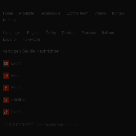
Home
Produkte
Technologie
Extrifit® team
Videos
Kontakt
Katalog
Language:
English
Česky
Deutsch
Francais
Italiano
Español
По-русски
Verfolgen Sie die Nachrichten
Extrifit
Extrifit
Extrifit
extrifit.cz
Extrifit
®
© 2015 EXTRIFIT
- Alle Rechte vorbehalten
webdesign by MAISON D’IDÉE