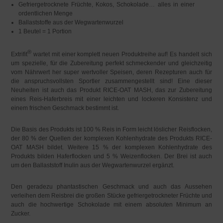
Gefriergetrocknete Früchte, Kokos, Schokolade… alles in einer
ordentlichen Menge
Ballaststoffe aus der Wegwartenwurzel
1 Beutel = 1 Portion
®
Extrifit
wartet mit einer komplett neuen Produktreihe auf! Es handelt sich
um spezielle, für die Zubereitung perfekt schmeckender und gleichzeitig
vom Nährwert her super wertvoller Speisen, deren Rezepturen auch für
die anspruchsvollsten Sportler zusammengestellt sind! Eine dieser
Neuheiten ist auch das Produkt RICE-OAT MASH, das zur Zubereitung
eines Reis-Haferbreis mit einer leichten und lockeren Konsistenz und
einem frischen Geschmack bestimmt ist.
Die Basis des Produkts ist 100 % Reis in Form leicht löslicher Reisflocken,
der 80 % der Quellen der komplexen Kohlenhydrate des Produkts RICE-
OAT MASH bildet. Weitere 15 % der komplexen Kohlenhydrate des
Produkts bilden Haferflocken und 5 % Weizenflocken. Der Brei ist auch
um den Ballaststoff Inulin aus der Wegwartenwurzel ergänzt.
Den geradezu phantastischen Geschmack und auch das Aussehen
verleihen dem Reisbrei die großen Stücke gefriergetrockneter Früchte und
auch die hochwertige Schokolade mit einem absoluten Minimum an
Zucker.