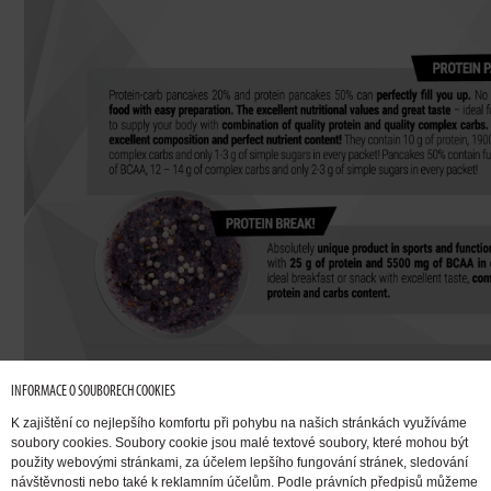
INFORMACE O SOUBORECH COOKIES
K zajištění co nejlepšího komfortu při pohybu na našich stránkách využíváme
soubory cookies. Soubory cookie jsou malé textové soubory, které mohou být
použity webovými stránkami, za účelem lepšího fungování stránek, sledování
návštěvnosti nebo také k reklamním účelům. Podle právních předpisů můžeme