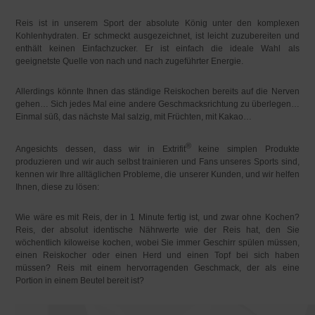
Reis ist in unserem Sport der absolute König unter den komplexen
Kohlenhydraten. Er schmeckt ausgezeichnet, ist leicht zuzubereiten und
enthält keinen Einfachzucker. Er ist einfach die ideale Wahl als
geeignetste Quelle von nach und nach zugeführter Energie.
Allerdings könnte Ihnen das ständige Reiskochen bereits auf die Nerven
gehen… Sich jedes Mal eine andere Geschmacksrichtung zu überlegen…
Einmal süß, das nächste Mal salzig, mit Früchten, mit Kakao…
®
Angesichts dessen, dass wir in Extrifit
keine simplen Produkte
produzieren und wir auch selbst trainieren und Fans unseres Sports sind,
kennen wir Ihre alltäglichen Probleme, die unserer Kunden, und wir helfen
Ihnen, diese zu lösen:
Wie wäre es mit Reis, der in 1 Minute fertig ist, und zwar ohne Kochen?
Reis, der absolut identische Nährwerte wie der Reis hat, den Sie
wöchentlich kiloweise kochen, wobei Sie immer Geschirr spülen müssen,
einen Reiskocher oder einen Herd und einen Topf bei sich haben
müssen? Reis mit einem hervorragenden Geschmack, der als eine
Portion in einem Beutel bereit ist?