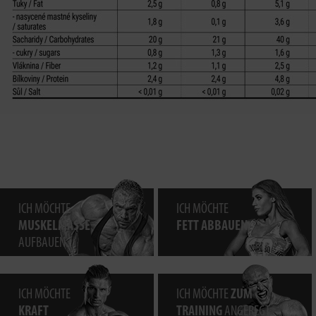
ICH MÖCHTE
ICH MÖCHTE
MUSKELMASSE
FETT ABBAUEN.
AUFBAUEN.
ICH MÖCHTE
ICH MÖCHTE
ZUM
KRAFT
TRAINING
ANGEREGT