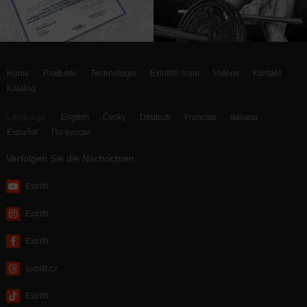
Home
Produkte
Technologie
Extrifit® team
Videos
Kontakt
Katalog
Language:
English
Česky
Deutsch
Francais
Italiano
Español
По-русски
Verfolgen Sie die Nachrichten
Extrifit
Extrifit
Extrifit
extrifit.cz
Extrifit