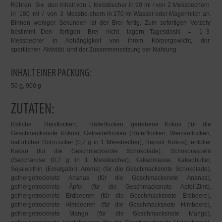
Rühren Sie den Inhalt von 1 Messbecher in 90 ml / von 2 Messbechern
in 180 ml / von 3 Messbe-chern in 270 ml Wasser oder Magermilch an.
Binnen weniger Sekunden ist der Brei fertig. Zum sofortigen Verzehr
bestimmt. Den fertigen Brei nicht lagern. Tagesdosis = 1–3
Messbecher in Abhängigkeit von Ihrem Körpergewicht, der
sportlichen Aktivität und der Zusammensetzung der Nahrung.
INHALT EINER PACKUNG:
50 g, 900 g
ZUTATEN:
lösliche Reisflocken, Haferflocken, geriebene Kokos (für die
Geschmacksnote Kokos), Getreideflocken (Haferflocken, Weizenflocken,
natürlicher Rohrzucker (0,7 g in 1 Messbecher), Rapsöl, Kokos), entölter
Kakao (für die Geschmacksnote Schokolade), Schokoraspeln
(Saccharose (0,7 g in 1 Messbecher), Kakaomasse, Kakaobutter,
Sojalecithin (Emulgator), Aroma) (für die Geschmacksnote Schokolade),
gefriergetrocknete Ananas (für die Geschmacksnote Ananas),
gefriergetrocknete Äpfel (für die Geschmacksnote Apfel-Zimt),
gefriergetrocknete Erdbeeren (für die Geschmacksnote Erdbeere),
gefriergetrocknete Himbeeren (für die Geschmacksnote Himbeere),
gefriergetrocknete Mango (für die Geschmacksnote Mango),