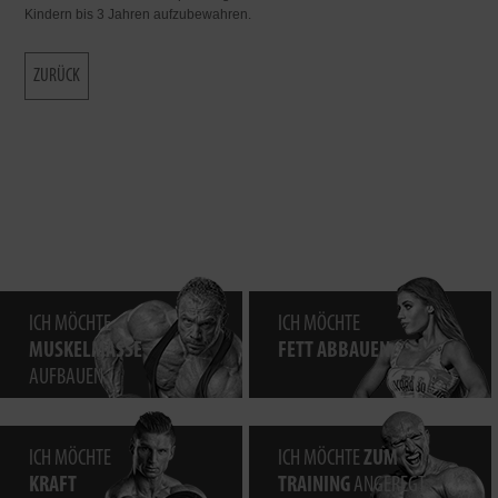
Kindern bis 3 Jahren aufzubewahren.
ZURÜCK
ICH MÖCHTE
ICH MÖCHTE
MUSKELMASSE
FETT ABBAUEN.
AUFBAUEN.
ICH MÖCHTE
ICH MÖCHTE
ZUM
KRAFT
TRAINING
ANGEREGT