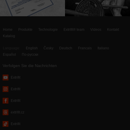
Home
Produkte
Technologie
Extrifit® team
Videos
Kontakt
Katalog
Language:
English
Česky
Deutsch
Francais
Italiano
Español
По-русски
Verfolgen Sie die Nachrichten
Extrifit
Extrifit
Extrifit
extrifit.cz
Extrifit