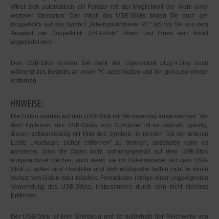
öffnet sich automatisch ein Fenster mit der Möglichkeit der Wahl einer
weiteren Operation. Den Inhalt des USB-Sticks bilden Sie auch per
Doppelklick auf das Symbol „Arbeitsplatz/dieser PC“ ab, wo Sie aus dem
Angebot per Doppelklick „USB-Stick" öffnen und Ihnen sein Inhalt
abgebildet wird.
Den USB-Stick können Sie dank der Eigenschaft plug´n´play auch
während des Betriebs an einen PC anschließen und ihn genauso wieder
entfernen.
HNWEISE:
Die Daten werden auf den USB-Stick mit Verzögerung aufgezeichnet. Vor
dem Entfernen des USB-Sticks vom Computer ist es deshalb günstig,
diesen softwaremäßig mit Hilfe des Symbols im rechten Teil der unteren
Leiste „Hardware sicher entfernen" zu trennen, ansonsten kann es
passieren, dass die Daten nicht ordnungsgemäß auf dem USB-Stick
aufgezeichnet werden, auch wenn sie im Dateimanager auf dem USB-
Stick zu sehen sind. Hersteller und Vertriebshändler haften nicht für einen
Verlust von Daten oder falsches Formatieren infolge einer ungeeigneten
Verwendung des USB-Sticks, insbesondere durch sein nicht sicheres
Entfernen.
Der USB-Stick ist kein Spielzeug und ist außerhalb der Reichweite von