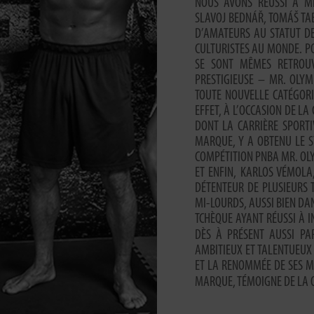
NOUS AVONS RÉUSSI À ME
SLAVOJ BEDNÁŘ, TOMÁŠ TA
D’AMATEURS AU STATUT D
CULTURISTES AU MONDE. PO
SE SONT MÊMES RETROUV
PRESTIGIEUSE – MR. OLY
TOUTE NOUVELLE CATÉGORI
EFFET, À L’OCCASION DE L
DONT LA CARRIÈRE SPORTI
MARQUE, Y A OBTENU LE ST
COMPÉTITION PNBA MR. OLY
ET ENFIN, KARLOS VÉMOLA
DÉTENTEUR DE PLUSIEURS 
MI-LOURDS, AUSSI BIEN DA
TCHÈQUE AYANT RÉUSSI À I
DÈS À PRÉSENT AUSSI PAR
AMBITIEUX ET TALENTUEUX 
ET LA RENOMMÉE DE SES M
MARQUE, TÉMOIGNE DE LA Q