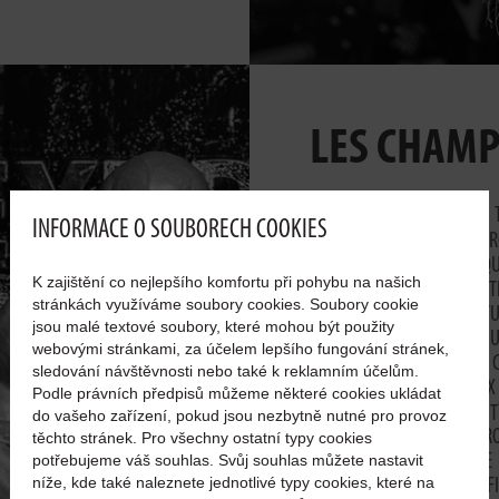
LES CHAM
LA LISTE EXHAUSTIVE DE 
INFORMACE O SOUBORECH COOKIES
A PARTICIPÉ SERAIT BIEN T
A PARTICIPÉ À PRESQU
K zajištění co nejlepšího komfortu při pohybu na našich
PRINCIPALEMENT REMPORTE
stránkách využíváme soubory cookies. Soubory cookie
CHAMPIONNAT DE CULTU
jsou malé textové soubory, které mohou být použity
CHAMPIONNATS D’ENVERGU
webovými stránkami, za účelem lepšího fungování stránek,
ET LA DIAMOND CUP, DES 
sledování návštěvnosti nebo také k reklamním účelům.
SERVI À DE NOMBREUX
Podle právních předpisů můžeme některé cookies ukládat
PROFESSIONNELS. EXTRIFIT
do vašeho zařízení, pokud jsou nezbytně nutné pro provoz
GRANDE COMPÉTITION PRO
těchto stránek. Pro všechny ostatní typy cookies
potřebujeme váš souhlas. Svůj souhlas můžete nastavit
PREMIÈRE À SA DERNIÈRE 
níže, kde také naleznete jednotlivé typy cookies, které na
ÉDITION A SERVI DE QUALIF