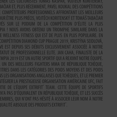
NER LES CULTURISTES TOMÁŠ KAŠPAR, VOJTĚCH KORITENSKÝ,
BAČIAR ET, PLUS RÉCEMMENT, PAVEL KOUKAL DES COMPÉTITIONS
E COMPÉTITEURS PROFESSIONNELS AFFRONTANT LES MEILLEURS
UR ÊTRE PLUS PRÉCIS, VOJTĚCH KORITENSKÝ ET TOMÁŠ TABAČIAR
ÉS SUR LE PODIUM DE LA COMPÉTITION D’ÉLITE LA PLUS
MPIA ! NOUS AVONS OBTENU UN TRIOMPHE SIMILAIRE DANS LA
E WELLNESS FITNESS QUI EST DE PLUS EN PLUS POPULAIRE. EN
A COMPÉTITION DIAMOND CUP PRAGUE 2019, KRISTÝNA SEIDLOVÁ,
VE EST DEPUIS SES DÉBUTS EXCLUSIVEMENT ASSOCIÉE À NOTRE
ATUT DE PROFESSIONNELLE ELITE. JAN CAHA, FINALISTE DE LA
MPIA 2019 EST UN AUTRE SPORTIF QUI A REJOINT NOTRE ÉQUIPE.
, UN DES MEILLEURS FIGHTERS MMA DE RÉPUBLIQUE TCHÈQUE,
TITRES DANS LES CATÉGORIES DES POIDS MOYENS ET DES POIDS
NS LES ORGANISATIONS ANGLAISES QUE TCHÈQUES, ET LE PREMIER
NTÉGRER LA PRESTIGIEUSE ORGANISATION AMÉRICAINE UFC, FAIT
®
TIE DE L’ÉQUIPE EXTRIFIT
TEAM. CETTE ÉQUIPE DE SPORTIFS
N’A PAS D’ÉQUIVALENT EN RÉPUBLIQUE TCHÈQUE, ET LES SUCCÈS
EMBRES, QUI N’ONT PAS HÉSITÉ À ASSOCIER LEUR NOM À NOTRE
®
UALITÉ ABSOLUE DES PRODUITS EXTRIFIT
.