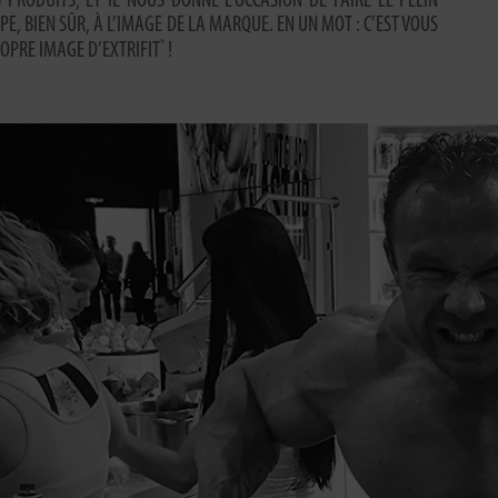
 PRODUITS, ET IL NOUS DONNE L’OCCASION DE FAIRE LE PLEIN
IPE, BIEN SÛR, À L’IMAGE DE LA MARQUE. EN UN MOT : C’EST VOUS
®
OPRE IMAGE D’EXTRIFIT
!