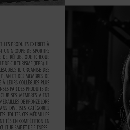
IT LES PRODUITS EXTRIFIT À
T UN GROUPE DE SPORTIFS
E DE RÉPUBLIQUE TCHÈQUE
E DE CULTURISME (IFBB). IL
LESQUELS IL ORGANISE DES
R PLAN ET DES MEMBRES DE
E À LEURS COLLÈGUES PLUS
NSÉS PAR DES PRODUITS DE
 CLUB SES MEMBRES AIENT
 MÉDAILLES DE BRONZE LORS
ANS DIVERSES CATÉGORIES
ITS. TOUTES CES MÉDAILLES
TITÉS EN COMPÉTITION EN
CULTURISME ET DE FITNESS.