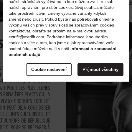
našich stránkách využíváme, a kde můžete zvolit rozsah
TOP 3 DES COMPÉTITIONS L
našich oprávnění pro sběr cookies. Svůj souhlas můžete
také prostřednictvím změny vybrané varianty kdykoli
změnit nebo zrušit. Pokud byste nás potřebovali ohledně
výkonu vašich práv v souvislosti se zpracováním cookies
kontaktovat, obraťte se prosím na e-mailovou adresu
extrifit@extrifit.com. Podrobné informace k souborům
S
cookies a více o tom, kdo jsme a jak zpracováváme vaše
osobní údaje můžete najít v naší
Informaci o zpracování
osobních údajů
LES PLUS JEUNES. DANS CE
NAL INTITULÉ DES SUCCÈS
Cookie nastavení
Příjmout všechny
: CHACUN DES GAGNANTS DU
À CELLE QU’IL A INVESTI
% ! POUR LES PLUS JEUNES
ES PREMIÈRES PLACES OU LA
®
VEAUX PRODUITS EXTRIFIT
’ON PEUT DÉJÀ CONSIDÉRER
S JEUNES CULTURISTES, ET
T JUNIORS DE RÉPUBLIQUE
®
IFIT
POUR SE PRÉPARER À