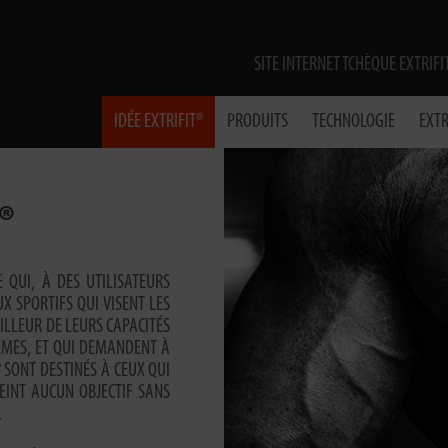
SITE INTERNET TCHÈQUE EXTRIFI
IDÉE EXTRIFIT®
PRODUITS
TECHNOLOGIE
EXTR
®
 QUI, À DES UTILISATEURS
UX SPORTIFS QUI VISENT LES
ILLEUR DE LEURS CAPACITÉS
ÊMES, ET QUI DEMANDENT À
® SONT DESTINÉS À CEUX QUI
EINT AUCUN OBJECTIF SANS
.