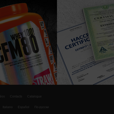
éos
Contacts
Catalogue
Italiano
Español
По-русски