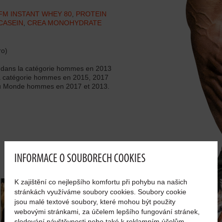
FM INSTANT WHEY 80
,
PROTEIN
CASEIN
,
CREA MONOHYDRATE
ro)
 dans la catégorie hommes en 2013
a catégorie hommes en 2015, 2017
du Monde hommes en 2017 et 2013.
INFORMACE O SOUBORECH COOKIES
K zajištění co nejlepšího komfortu při pohybu na našich
stránkách využíváme soubory cookies. Soubory cookie
jsou malé textové soubory, které mohou být použity
webovými stránkami, za účelem lepšího fungování stránek,
sledování návštěvnosti nebo také k reklamním účelům.