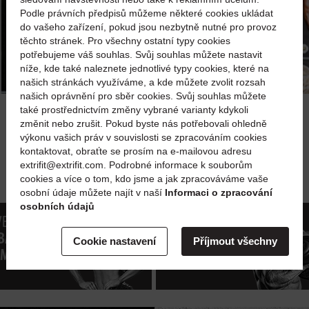
Podle právních předpisů můžeme některé cookies ukládat
do vašeho zařízení, pokud jsou nezbytně nutné pro provoz
těchto stránek. Pro všechny ostatní typy cookies
potřebujeme váš souhlas. Svůj souhlas můžete nastavit
níže, kde také naleznete jednotlivé typy cookies, které na
našich stránkách využíváme, a kde můžete zvolit rozsah
našich oprávnění pro sběr cookies. Svůj souhlas můžete
také prostřednictvím změny vybrané varianty kdykoli
změnit nebo zrušit. Pokud byste nás potřebovali ohledně
výkonu vašich práv v souvislosti se zpracováním cookies
kontaktovat, obraťte se prosím na e-mailovou adresu
extrifit@extrifit.com. Podrobné informace k souborům
cookies a více o tom, kdo jsme a jak zpracováváme vaše
osobní údaje můžete najít v naší
Informaci o zpracování
osobních údajů
 VEUX ME
JE VEUX
BARRASSER
AUGMENTER
Cookie nastavení
Příjmout všechny
 MA GRAISSE
MA FORCE