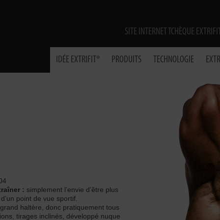
SITE INTERNET TCHÈQUE EXTRIFI
IDÉE EXTRIFIT®
PRODUITS
TECHNOLOGIE
EXTR
04
raîner :
simplement l’envie d’être plus
d’un point de vue sportif.
e grand haltère, donc pratiquement tous
xions, tirages inclinés, développé nuque