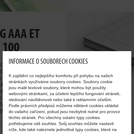
G AAA ET
 100
INFORMACE O SOUBORECH COOKIES
R.O. OBTIENT CHAQUE ANNÉE
NODE ET ELLE Y EST ÉVALUÉE
K zajištění co nejlepšího komfortu při pohybu na našich
S SOCIÉTÉS OBTIENNENT UNE
stránkách využíváme soubory cookies. Soubory cookie
.R.O. FAIT MÊME PARTIE DES
jsou malé textové soubory, které mohou být použity
IR UN CERTIFICAT CZECH TOP
webovými stránkami, za účelem lepšího fungování stránek,
.R.O. SUR LA BASE DE SON
sledování návštěvnosti nebo také k reklamním účelům.
LTATS ÉCONOMIQUES, DE SA
Podle právních předpisů můžeme některé cookies ukládat
’ENDETTEMENT ET DE SON
do vašeho zařízení, pokud jsou nezbytně nutné pro provoz
těchto stránek. Pro všechny ostatní typy cookies
potřebujeme váš souhlas. Svůj souhlas můžete nastavit
níže, kde také naleznete jednotlivé typy cookies, které na