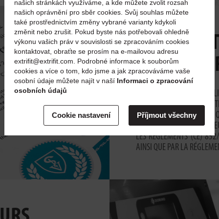
našich stránkách využíváme, a kde můžete zvolit rozsah
našich oprávnění pro sběr cookies. Svůj souhlas můžete
také prostřednictvím změny vybrané varianty kdykoli
změnit nebo zrušit. Pokud byste nás potřebovali ohledně
CERTIFICA
výkonu vašich práv v souvislosti se zpracováním cookies
kontaktovat, obraťte se prosím na e-mailovou adresu
VÉTÉRINAI
extrifit@extrifit.com. Podrobné informace k souborům
cookies a více o tom, kdo jsme a jak zpracováváme vaše
osobní údaje můžete najít v naší
Informaci o zpracování
osobních údajů
EN TANT QU’ENTREPRISE ALI
PAR L’ADMINISTRATION VÉTÉ
CERTIFICAT INDIQUANT 
Cookie nastavení
Příjmout všechny
RÉGLEMENTATION EN VIGUEU
LES RÈGLEMENTS (CE) 852
AINSI QUE PAR LA RÉGLEME
EURS