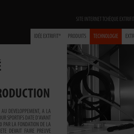
SITE INTERNET TCHÈQUE EXTRIFI
IDÉE EXTRIFIT®
PRODUITS
TECHNOLOGIE
EXTR
É
RODUCTION
T AU DEVELOPPEMENT, A LA
OUR SPORTIFS DATE D’AVANT
0 PAR LA FONDATION DE LA
CIETE DEVAIT FAIRE PREUVE