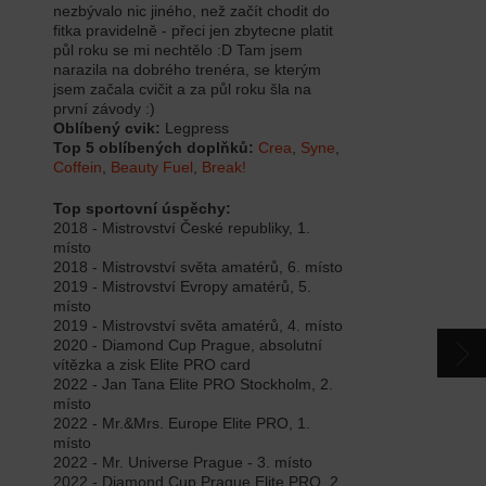
nezbývalo nic jiného, než začít chodit do
CONTACTS
fitka pravidelně - přeci jen zbytecne platit
půl roku se mi nechtělo :D Tam jsem
narazila na dobrého trenéra, se kterým
CATALOGUE
jsem začala cvičit a za půl roku šla na
první závody :)
Oblíbený cvik:
Legpress
Top 5 oblíbených doplňků:
Crea
,
Syne
,
Coffein
,
Beauty Fuel
,
Break!
Top sportovní úspěchy:
2018 - Mistrovství České republiky, 1.
místo
2018 - Mistrovství světa amatérů, 6. místo
2019 - Mistrovství Evropy amatérů, 5.
místo
2019 - Mistrovství světa amatérů, 4. místo
2020 - Diamond Cup Prague, absolutní
vítězka a zisk Elite PRO card
2022 - Jan Tana Elite PRO Stockholm, 2.
místo
2022 - Mr.&Mrs. Europe Elite PRO, 1.
místo
2022 - Mr. Universe Prague - 3. místo
2022 - Diamond Cup Prague Elite PRO, 2.