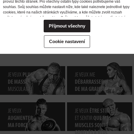
provoz těchto stránek. Pro všechny ostatní typy cookies potřebujeme váš
souhlas. Svůj souhlas můžete nastavit níže, kde také naleznete jednotlivé typy
cookies, které na našich stránkách využíváme, a kde můžete zvolit rozsah
našich oprávnění pro sběr cookies. Svůj souhlas můžete také prostřednictvím
změny vybrané varianty kdykoli změnit nebo zrušit. Pokud byste nás
Příjmout všechny
potřebovali ohledně výkonu vašich práv v souvislosti se zpracováním cookies
kontaktovat, obraťte se prosím na e-mailovou adresu extrifit@extrifit.com.
Podrobné informace k souborům cookies a více o tom, kdo jsme a jak
Cookie nastavení
zpracováváme vaše osobní údaje můžete najít v naší
Informaci o zpracování
osobních údajů
JE VEUX
PLUS
JE VEUX ME
DE MASSE
DÉBARRASSER
MUSCULAIRE
DE MA GRAISSE
JE VEUX
JE VEUX
ÊTRE STIMULÉ
AUGMENTER
ET SENTIR
QUE MES
MA FORCE
MUSCLES SONT
GONFLÉS À BLOC