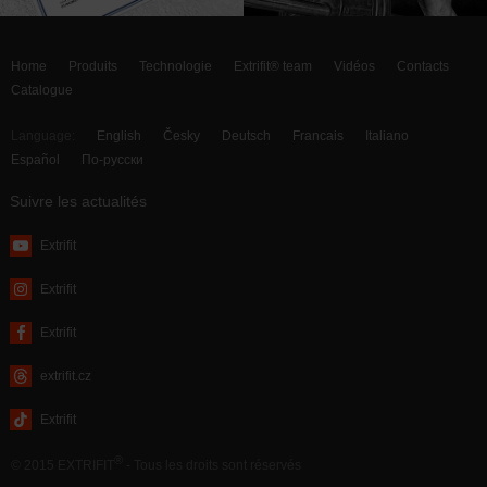
Home
Produits
Technologie
Extrifit® team
Vidéos
Contacts
Catalogue
Language:
English
Česky
Deutsch
Francais
Italiano
Español
По-русски
Suivre les actualités
Extrifit
Extrifit
Extrifit
extrifit.cz
Extrifit
®
© 2015 EXTRIFIT
- Tous les droits sont réservés
webdesign by MAISON
D’IDÉE