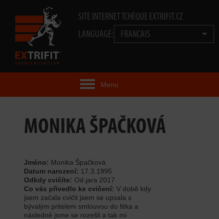
SITE INTERNET TCHÈQUE EXTRIFIT.CZ
LANGUAGE:
FRANCAIS
Menu
IDÉE EXTRIFIT®
MONIKA ŠPAČKOVÁ
PRODUITS
TECHNOLOGIE
Jméno:
Monika Špačková
Datum narození:
17.3.1995
Odkdy cvičíte:
Od jara 2017
EXTRIFIT® TEAM
Co vás přivedlo ke cvičení:
V době kdy
jsem začala cvičit jsem se upsala s
VIDÉOS
bývalým pritelem smlouvou do fitka a
následně jsme se rozešli a tak mi