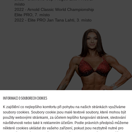
místo
2022 - Arnold Classic World Championship
Elite PRO, 7. místo
2022 - Elite PRO Jan Tana Lahti, 3. místo
INFORMACE O SOUBORECH COOKIES
K zajištění co nejlepšího komfortu při pohybu na našich stránkách využíváme
soubory cookies. Soubory cookie jsou malé textové soubory, které mohou být
použity webovými stránkami, za účelem lepšího fungování stránek, sledování
návštěvnosti nebo také k reklamním účelům. Podle právních předpisů můžeme
některé cookies ukládat do vašeho zařízení, pokud jsou nezbytně nutné pro