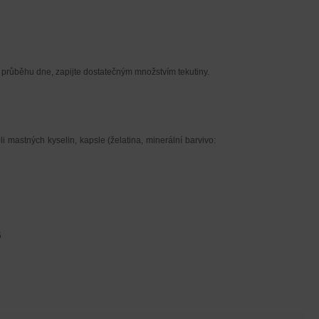
 průběhu dne, zapijte dostatečným množstvím tekutiny.
li mastných kyselin, kapsle (želatina, minerální barvivo:
5