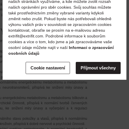
našich stránkách využíváme, a kde můžete zvolit rozsah
á ke kontrole tělesné hmotnosti, podporuje normální
našich oprávnění pro sběr cookies. Svůj souhlas můžete
ému.
také prostřednictvím změny vybrané varianty kdykoli
 pohodě, podporuje kognitivní funkce a mikrocirkulaci
změnit nebo zrušit. Pokud byste nás potřebovali ohledně
výkonu vašich práv v souvislosti se zpracováním cookies
TYFUEL
kontaktovat, obraťte se prosím na e-mailovou adresu
:
®
extrifit@extrifit.com. Podrobné informace k souborům
ímu energetickému metabolismu a k dobré nervové,
cookies a více o tom, kdo jsme a jak zpracováváme vaše
osobní údaje můžete najít v naší
Informaci o zpracování
správného stavu sliznic, pokožky, červených krvinek a
osobních údajů
etabolismu a metabolismu železa, přispívá ke správné
buněk před oxidativním stresem a ke snížení míry únavy a
Cookie nastavení
Příjmout všechny
álního stavu sliznic a pokožky, přispívá k normálnímu
sychické činnosti a ke snížení míry únavy a vyčerpání.
 normálnímu energetickému metabolismu a metabolismu
 neurotransmiterů, přispívá ke snížení míry únavy a
u energetickému metabolismu a metabolismu bílkovin a
chické činnosti, přispívá k normální tvorbě červených
ému, ke snížení míry únavy a vyčerpání a k regulaci
málního stavu pokožky a vlasů, přispívá k normálnímu
živin, přispívá k dobré nervové a psychické činnosti.