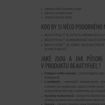
zdravím zářící pokožku a pleť
zdravé a kvalitní vlasy
zdravé a pevné nehty
KDO BY SI NĚCO PODOBNÉHO 
®
BEAUTYFUEL
JE SVÝM SLOŽENÍM ZCELA 
®
BEAUTYFUEL
JE MIMOŘÁDNĚ SILNÝ A ÚČI
®
BEAUTYFUEL
JE VŮBEC NEJKVALITNĚJŠÍ 
VLASŮ A NEHTŮ
JAKÉ JSOU A JAK PŮSOBÍ
V PRODUKTU BEAUTYFUEL
?
®
Kolagen rybího původu
– zdroj kolagenu jako 
dostupností.
L-methionin
– esenciální aminokyselina, vý
určeném pro kvalitu pleti, vlasů a nehtů nes
vysoká dávka 500 mg L-methioninu (ve 4 kapslí
Kyselina hyaluronová
– významná stavební s
kyseliny hyaluronové v nejvyšší denní dávce (4 
Inositol
– zásadní stavební prvek fosfolipidů a b