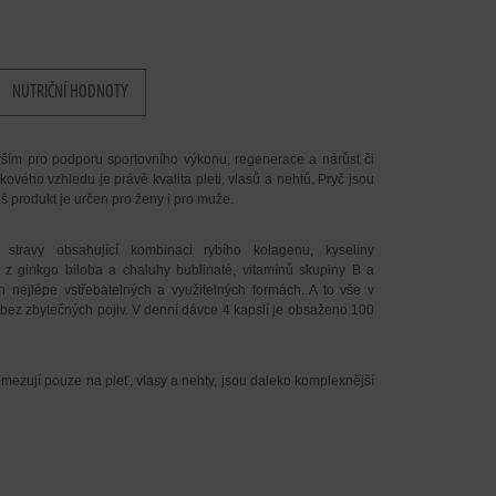
NUTRIČNÍ HODNOTY
vším pro podporu sportovního výkonu, regenerace a nárůst či
kového vzhledu je právě kvalita pleti, vlasů a nehtů. Pryč jsou
áš produkt je určen pro ženy i pro muže.
stravy obsahující kombinaci rybího kolagenu, kyseliny
ů z ginkgo biloba a chaluhy bublinaté, vitamínů skupiny B a
h nejlépe vstřebatelných a využitelných formách. A to vše v
, bez zbytečných pojiv. V denní dávce 4 kapslí je obsaženo 100
mezují pouze na pleť, vlasy a nehty, jsou daleko komplexnější