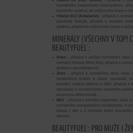
Vitamin B9 (Kys. listová)
– přispívá k norm
normálnímu metabolismu homocysteinu, přispí
imunitního systému, ke snížení míry únavy a vy
Vitamin B12 (Kobalamin)
– přispívá k normál
psychické činnosti, přispívá k normální tvo
systému, přispívá ke snížení míry únavy a vyčer
MINERÁLY (VŠECHNY V TOP! 
BEAUTYFUEL
:
®
Selen
– přispívá k udržení normálního stavu v
normální činnosti štítné žlázy, přispívá k oc
správnou spermatogenezi.
Zinek
– přispívá k normálnímu stavu vlasů, n
metabolismu kyselin a zásad, sacharidů, ma
normální syntézu bílkovin a DNA, přispívá k 
reprodukci, k normální funkci imunitního systé
na procesu dělení buněk.
Měď
– přispívá k normální pigmentaci vlasů a 
normálnímu energetickému metabolismu, k norm
železa v těle a k normální funkci imunitníh
stresem.
BEAUTYFUEL
: PRO MUŽE I ŽE
®