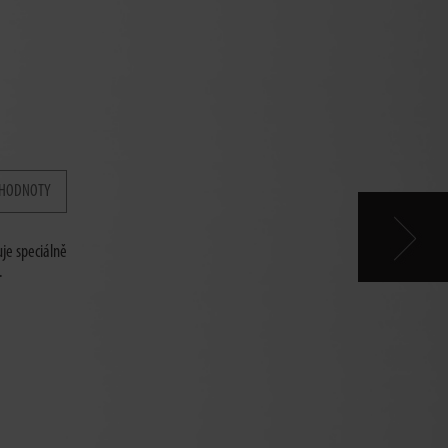
 HODNOTY
je speciálně
.