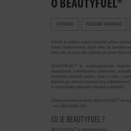
O BEAUTYFUEL®
O VÝROBKU
PODROBNÉ INFORMACE
Ačkoliv je většina našich produktů určena přede
kvalitu svalové hmoty, dobře víme, že součástí cel
doby, kdy se o tyto věci zajímaly jen ženy! Tento n
®
BEAUTYFUEL
je multikomponentní doplněk 
hyaluronové, aminokyseliny methioninu, extrakt
komplexu minerálů selenu, zinku a mědi v jejic
kapslích pro dobrou stravitelnost a vstřebatelnost
% denní dávky vybraných vitamínů a minerálů.
®
Účinky jednotlivých složek BEAUTYFUEL
se neo
– viz výčet účinků níže.
CO JE BEAUTYFUEL
?
®
®
BEAUTYFUEL
je synonymum pro: