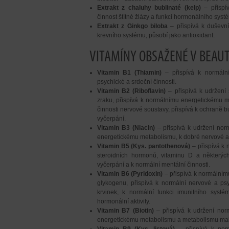
Extrakt z chaluhy bublinaté (kelp)
– přispív
činnost štítné žlázy a funkci hormonálního syst
Extrakt z Ginkgo biloba
– přispívá k duševní
krevního systému, působí jako antioxidant.
VITAMÍNY OBSAŽENÉ V BEAU
Vitamin B1
(Thiamin)
– přispívá k normáln
psychické a srdeční činnosti.
Vitamin B2
(Riboflavin)
– přispívá k udržení 
zraku, přispívá k normálnímu energetickému m
činnosti nervové soustavy, přispívá k ochraně 
vyčerpání.
Vitamin B3 (Niacin)
– přispívá k udržení norm
energetickému metabolismu, k dobré nervové a p
Vitamin B5 (Kys. pantothenová)
– přispívá k
steroidních hormonů, vitaminu D a některých
vyčerpání a k normální mentální činnosti.
Vitamin B6 (Pyridoxin)
– přispívá k normálním
glykogenu, přispívá k normální nervové a psy
krvinek, k normální funkci imunitního syst
hormonální aktivity.
Vitamin B7 (Biotin)
– přispívá k udržení nor
energetickému metabolismu a metabolismu makro