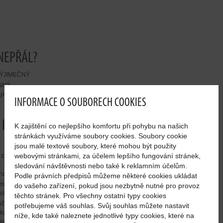
NEPŘÁL?
VÝJIMEČNÝ
NNÝ
PRODUKT, URČENÝ PRO KVALITU A ZDRAVÍ PLETI,
INFORMACE O SOUBORECH COOKIES
 HLAVNÍ ÚČINNÉ LÁTKY OBSAŽENÉ
K zajištění co nejlepšího komfortu při pohybu na našich
stránkách využíváme soubory cookies. Soubory cookie
jsou malé textové soubory, které mohou být použity
webovými stránkami, za účelem lepšího fungování stránek,
základní složky pojivových tkání s vysokou biologickou
sledování návštěvnosti nebo také k reklamním účelům.
znamná pro řadu procesů v lidském těle. V produktu
Podle právních předpisů můžeme některé cookies ukládat
®
mí methionin nikdy chybět! V BEAUTYFUEL
je obsažena
do vašeho zařízení, pokud jsou nezbytně nutné pro provoz
ch)!
těchto stránek. Pro všechny ostatní typy cookies
®
ložka pojivové tkáně. V BEAUTYFUEL
je celých 200 mg
potřebujeme váš souhlas. Svůj souhlas můžete nastavit
kapsle)!
níže, kde také naleznete jednotlivé typy cookies, které na
iomolekul v lidském těle.