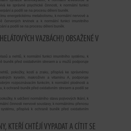
ální syntéze aminokyselin, k normální krvetvorbě a
vá ke správné psychické činnosti, k normální funkci
čerpání a podílí se na procesu dělení buněk.
nímu energetickému metabolismu, k normální nervové a
rbě červených krvinek a k normální funkci imunitního
pání a podílí se na procesu dělení buněk.
CHELÁTOVÝCH VAZBÁCH!) OBSAŽENÉ V
lasů a nehtů, k normální funkci imunitního systému, k
hraně buněk před oxidativním stresem a u mužů podporuje
ehtů, pokožky, kostí a zraku, přispívá ke správnému
stných kyselin, makroživin a vitamínu A, podporuje
dobrým rozpoznávacím funkcím, k normální plodnosti a
mu, k ochraně buněk před oxidativním stresem a podílí se
pokožky, k udržení normálního stavu pojivových tkání, k
ální činnosti nervové soustavy, k normálnímu přenosu
o systému, přispívá k ochraně buněk před oxidativním
NY, KTEŘÍ CHTĚJÍ VYPADAT A CÍTIT SE