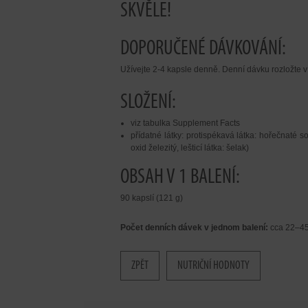
SKVĚLE!
DOPORUČENÉ DÁVKOVÁNÍ:
Užívejte 2-4 kapsle denně. Denní dávku rozložte v
SLOŽENÍ:
viz tabulka Supplement Facts
přídatné látky: protispékavá látka: hořečnaté so
oxid železitý, lešticí látka: šelak)
OBSAH V 1 BALENÍ:
90 kapslí (121 g)
Počet denních dávek v jednom balení:
cca 22–4
ZPĚT
NUTRIČNÍ HODNOTY