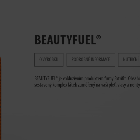
BEAUTYFUEL®
O VÝROBKU
PODROBNÉ INFORMACE
NUTRIČNÍ
BEAUTYFUEL® je exkluzivním produktem firmy Extrifit. Obsahu
sestavený komplex látek zaměřený na vaši pleť, vlasy a nehty