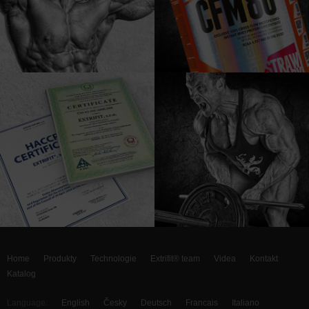
Home
Produkty
Technologie
Extrifit® team
Videa
Kontakt
Katalog
Language:
English
Česky
Deutsch
Francais
Italiano