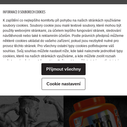
INFORMACE O SOUBORECH COOKIES
K zajištění co nejlepšího komfortu při pohybu na našich stránkách využíváme
soubory cookies. Soubory cookie jsou malé textové soubory, které mohou být
použity webovými stránkami, za účelem lepšího fungování stránek, sledování
CHCI
PŘIBRAT
CHCI SE
návštěvnosti nebo také k reklamním účelům. Podle právních předpisů můžeme
SVALOVOU
ZBAVIT TUKU
některé cookies ukládat do vašeho zařízení, pokud jsou nezbytně nutné pro
provoz těchto stránek. Pro všechny ostatní typy cookies potřebujeme váš
HMOTU
souhlas. Svůj souhlas můžete nastavit níže, kde také naleznete jednotlivé typy
cookies, které na našich stránkách využíváme, a kde můžete zvolit rozsah
našich oprávnění pro sběr cookies. Svůj souhlas můžete také prostřednictvím
změny vybrané varianty kdykoli změnit nebo zrušit. Pokud byste nás
CHCI
CHCI
NABUDIT
Příjmout všechny
potřebovali ohledně výkonu vašich práv v souvislosti se zpracováním cookies
ZVÝŠIT SÍLU
DO TRÉNINKU
kontaktovat, obraťte se prosím na e-mailovou adresu extrifit@extrifit.com.
Podrobné informace k souborům cookies a více o tom, kdo jsme a jak
Cookie nastavení
zpracováváme vaše osobní údaje můžete najít v naší
Informaci o zpracování
osobních údajů