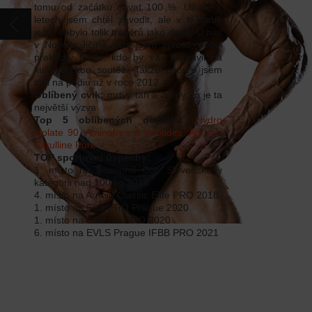
tomu od začátku dávat 100 %. Už po 2
KONTAKT
letech jsem chtěl závodit, ale v té době
ještě nebylo tolik trenérů jako dnes. U nás
v Novém Jičíně, kde jsem vyrostl, nebyl
KATALOG
prakticky nikdo, kdo by vás připravil na
kulturistickou soutěž. Takže poprvé jsem
stál na pódiu až v roce 2012.
Oblíbený cvik:
mrtvý tah a dřepy, to je ta
největší výzva
Top 5 oblíbených doplňků:
Hydro
Isolate 90
,
Aminofree & Peptides
,
Agrezz
,
Citrulline Pure
TOP sportovní úspěchy:
1. místo na Diamond Cup Slovensko v
kategorii nad 100 kg 2016
4. místo na Arnold Classic Elite PRO 2018
1. místo na Elite PRO Prague 2020
1. místo na Czechia PRO 2020
6. místo na EVLS Prague IFBB PRO 2021