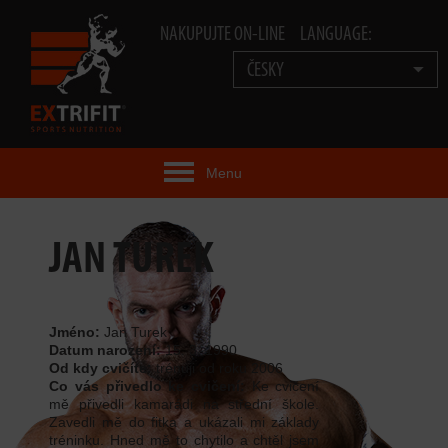
NAKUPUJTE ON-LINE
LANGUAGE:
ČESKY
Menu
EXTRIFIT® IDEA
JAN TUREK
PRODUKTY
TECHNOLOGIE
Jméno:
Jan Turek
Datum narození:
15. 3. 1990
Od kdy cvičíte:
trénuji od roku 2006
EXTRIFIT® TEAM
Co vás přivedlo ke cvičení:
Ke cvičení
mě přivedli kamarádi na střední škole.
VIDEA
Zavedli mě do fitka a ukázali mi základy
tréninku. Hned mě to chytilo a chtěl jsem