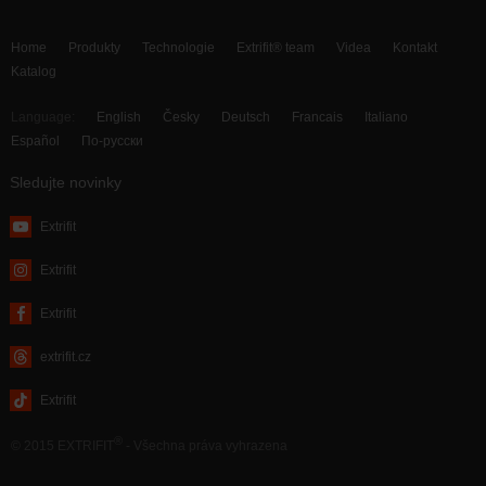
Home
Produkty
Technologie
Extrifit® team
Videa
Kontakt
Katalog
Language:
English
Česky
Deutsch
Francais
Italiano
Español
По-русски
Sledujte novinky
Extrifit
Extrifit
Extrifit
extrifit.cz
Extrifit
®
© 2015 EXTRIFIT
- Všechna práva vyhrazena
webdesign by MAISON D’IDÉE