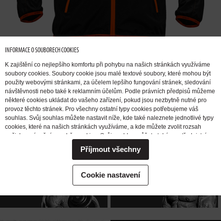
INFORMACE O SOUBORECH COOKIES
K zajištění co nejlepšího komfortu při pohybu na našich stránkách využíváme
soubory cookies. Soubory cookie jsou malé textové soubory, které mohou být
použity webovými stránkami, za účelem lepšího fungování stránek, sledování
návštěvnosti nebo také k reklamním účelům. Podle právních předpisů můžeme
některé cookies ukládat do vašeho zařízení, pokud jsou nezbytně nutné pro
provoz těchto stránek. Pro všechny ostatní typy cookies potřebujeme váš
CHCI
PŘIBRAT
CHCI SE
souhlas. Svůj souhlas můžete nastavit níže, kde také naleznete jednotlivé typy
SVALOVOU
ZBAVIT TUKU
cookies, které na našich stránkách využíváme, a kde můžete zvolit rozsah
našich oprávnění pro sběr cookies. Svůj souhlas můžete také prostřednictvím
HMOTU
změny vybrané varianty kdykoli změnit nebo zrušit. Pokud byste nás
Příjmout všechny
potřebovali ohledně výkonu vašich práv v souvislosti se zpracováním cookies
kontaktovat, obraťte se prosím na e-mailovou adresu extrifit@extrifit.com.
Podrobné informace k souborům cookies a více o tom, kdo jsme a jak
CHCI
CHCI
NABUDIT
Cookie nastavení
zpracováváme vaše osobní údaje můžete najít v naší
Informaci o zpracování
ZVÝŠIT SÍLU
DO TRÉNINKU
osobních údajů