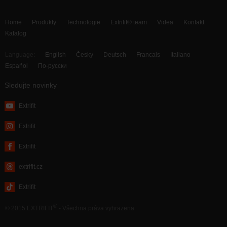
Home
Produkty
Technologie
Extrifit® team
Videa
Kontakt
Katalog
Language:
English
Česky
Deutsch
Francais
Italiano
Español
По-русски
Sledujte novinky
Extrifit
Extrifit
Extrifit
extrifit.cz
Extrifit
®
© 2015 EXTRIFIT
- Všechna práva vyhrazena
webdesign by MAISON D’IDÉE