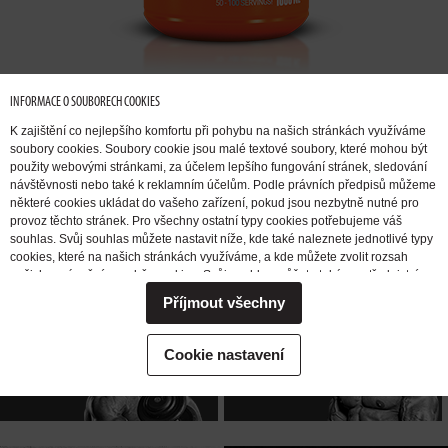
INFORMACE O SOUBORECH COOKIES
K zajištění co nejlepšího komfortu při pohybu na našich stránkách využíváme
soubory cookies. Soubory cookie jsou malé textové soubory, které mohou být
použity webovými stránkami, za účelem lepšího fungování stránek, sledování
návštěvnosti nebo také k reklamním účelům. Podle právních předpisů můžeme
některé cookies ukládat do vašeho zařízení, pokud jsou nezbytně nutné pro
provoz těchto stránek. Pro všechny ostatní typy cookies potřebujeme váš
CHCI
PŘIBRAT
CHCI SE
souhlas. Svůj souhlas můžete nastavit níže, kde také naleznete jednotlivé typy
SVALOVOU
ZBAVIT TUKU
cookies, které na našich stránkách využíváme, a kde můžete zvolit rozsah
našich oprávnění pro sběr cookies. Svůj souhlas můžete také prostřednictvím
HMOTU
změny vybrané varianty kdykoli změnit nebo zrušit. Pokud byste nás
Příjmout všechny
potřebovali ohledně výkonu vašich práv v souvislosti se zpracováním cookies
kontaktovat, obraťte se prosím na e-mailovou adresu extrifit@extrifit.com.
Podrobné informace k souborům cookies a více o tom, kdo jsme a jak
CHCI
CHCI
NABUDIT
Cookie nastavení
zpracováváme vaše osobní údaje můžete najít v naší
Informaci o zpracování
ZVÝŠIT SÍLU
DO TRÉNINKU
osobních údajů