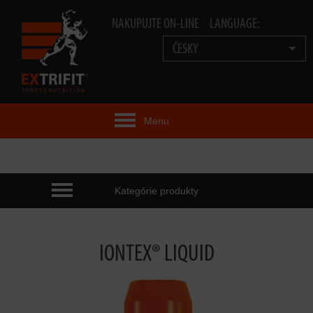
NAKUPUJTE ON-LINE
LANGUAGE:
ČESKY
Menu
EXTRIFIT® IDEA
PRODUKTY
Kategórie produkty
TECHNOLOGIE
IONTEX® LIQUID
EXTRIFIT® TEAM
VIDEA