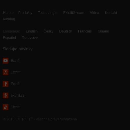
Home
Produkty
Technologie
Extrifit® team
Videa
Kontakt
Katalog
Language:
English
Česky
Deutsch
Francais
Italiano
Español
По-русски
Sledujte novinky
Extrifit
Extrifit
Extrifit
extrifit.cz
Extrifit
®
© 2015 EXTRIFIT
- Všechna práva vyhrazena
webdesign by MAISON D’IDÉE