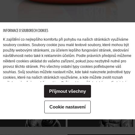
INFORMACE O SOUBORECH COOKIES
K zajištění co nejlepšího komfortu při pohybu na našich stránkách využíváme
soubory cookies. Soubory cookie jsou malé textové soubory, které mohou být
použity webovými stránkami, za účelem lepšího fungování stránek, sledování
návštěvnosti nebo také k reklamním účelům. Podle právních předpisů můžeme
některé cookies ukládat do vašeho zařízení, pokud jsou nezbytně nutné pro
provoz těchto stránek. Pro všechny ostatní typy cookies potřebujeme váš
CHCI
PŘIBRAT
CHCI SE
souhlas. Svůj souhlas můžete nastavit níže, kde také naleznete jednotlivé typy
SVALOVOU
ZBAVIT TUKU
cookies, které na našich stránkách využíváme, a kde můžete zvolit rozsah
našich oprávnění pro sběr cookies. Svůj souhlas můžete také prostřednictvím
HMOTU
změny vybrané varianty kdykoli změnit nebo zrušit. Pokud byste nás
Příjmout všechny
potřebovali ohledně výkonu vašich práv v souvislosti se zpracováním cookies
kontaktovat, obraťte se prosím na e-mailovou adresu extrifit@extrifit.com.
Podrobné informace k souborům cookies a více o tom, kdo jsme a jak
CHCI
CHCI
NABUDIT
Cookie nastavení
zpracováváme vaše osobní údaje můžete najít v naší
Informaci o zpracování
ZVÝŠIT SÍLU
DO TRÉNINKU
osobních údajů