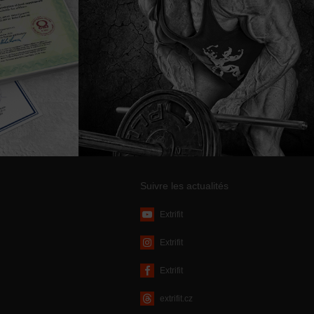
Suivre les actualités
Extrifit
Extrifit
Extrifit
extrifit.cz