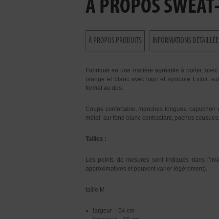
À PROPOS SWEAT-
À PROPOS PRODUITS
INFORMATIONS DÉTAILLÉE
Fabriqué en une matière agréable à porter, avec m
orange et blanc avec logo et symbole Extrifit su
format au dos.
Coupe confortable, manches longues, capuchon au
métal sur fond blanc contrastant, poches cousues.
Tailles :
Les points de mesures sont indiqués dans l’image
approximatives et peuvent varier légèrement).
taille M
largeur – 54 cm