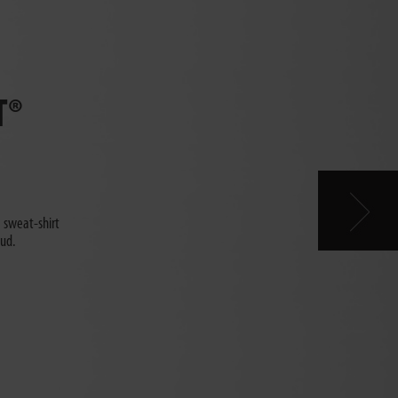
T®
e sweat-shirt
aud.