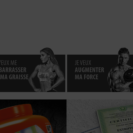
 VEUX ME
JE VEUX
BARRASSER
AUGMENTER
 MA GRAISSE
MA FORCE