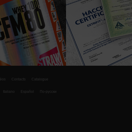
éos
Contacts
Catalogue
Italiano
Español
По-русски