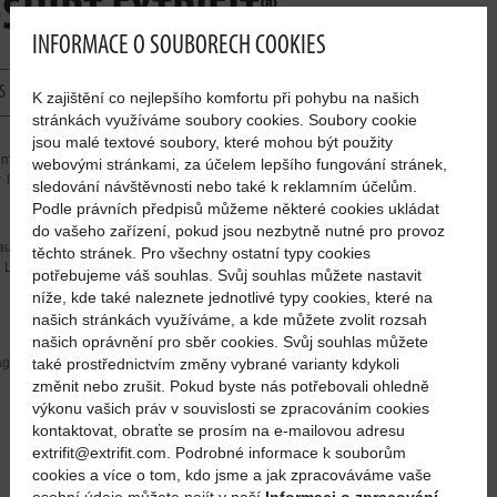
SHIRT EXTRIFIT®
INFORMACE O SOUBORECH COOKIES
S
K zajištění co nejlepšího komfortu při pohybu na našich
stránkách využíváme soubory cookies. Soubory cookie
jsou malé textové soubory, které mohou být použity
otifs imprimés à l’avant et à l’arrière. Face avant – imprimé
webovými stránkami, za účelem lepšího fungování stránek,
r le côté gauche de la poitrine, face arrière – imprimé grand
sledování návštěvnosti nebo také k reklamním účelům.
Podle právních předpisů můžeme některé cookies ukládat
do vašeho zařízení, pokud jsou nezbytně nutné pro provoz
x cordelettes blanches, fermeture éclair à simple curseur en
těchto stránek. Pro všechny ostatní typy cookies
 Laver avec vêtement de couleurs similaires.
potřebujeme váš souhlas. Svůj souhlas můžete nastavit
níže, kde také naleznete jednotlivé typy cookies, které na
našich stránkách využíváme, a kde můžete zvolit rozsah
našich oprávnění pro sběr cookies. Svůj souhlas můžete
 attachée à titre illustratif (les dimensions signalées sont
také prostřednictvím změny vybrané varianty kdykoli
změnit nebo zrušit. Pokud byste nás potřebovali ohledně
výkonu vašich práv v souvislosti se zpracováním cookies
kontaktovat, obraťte se prosím na e-mailovou adresu
extrifit@extrifit.com. Podrobné informace k souborům
cookies a více o tom, kdo jsme a jak zpracováváme vaše