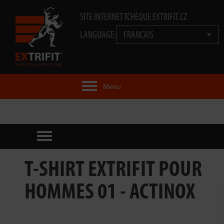
SITE INTERNET TCHÈQUE EXTRIFIT.CZ
LANGUAGE:
FRANCAIS
Menu
IDÉE EXTRIFIT®
PRODUITS
TECHNOLOGIE
T-SHIRT EXTRIFIT POUR
EXTRIFIT® TEAM
HOMMES 01 - ACTINOX
VIDÉOS