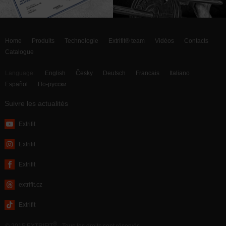
Home
Produits
Technologie
Extrifit® team
Vidéos
Contacts
Catalogue
Language:
English
Česky
Deutsch
Francais
Italiano
Español
По-русски
Suivre les actualités
Extrifit
Extrifit
Extrifit
extrifit.cz
Extrifit
®