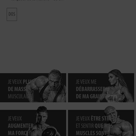
DOS
JE VEUX
PLUS
JE VEUX ME
DE MASSE
DÉBARRASSER
MUSCULAIRE
DE MA GRAISSE
JE VEUX
JE VEUX
ÊTRE STIMULÉ
AUGMENTER
ET SENTIR
QUE MES
MA FORCE
MUSCLES SONT