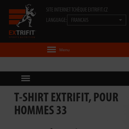
SITE INTERNET TCHÈQUE EXTRIFIT.CZ
LANGUAGE:
FRANCAIS
Menu
IDÉE EXTRIFIT®
PRODUITS
TECHNOLOGIE
T-SHIRT EXTRIFIT, POUR
EXTRIFIT® TEAM
HOMMES 33
VIDÉOS