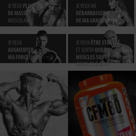
JE VEUX
PLUS
JE VEUX ME
DE MASSE
DÉBARRASSER
MUSCULAIRE
DE MA GRAISSE
JE VEUX
JE VEUX
ÊTRE STIMULÉ
AUGMENTER
ET SENTIR
QUE MES
MA FORCE
MUSCLES SONT
GONFLÉS À BLOC