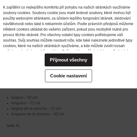
Tailles :
K zajištění co nejlepšího komfortu při pohybu na našich stránkách využíváme
soubory cookies. Soubory cookie jsou malé textové soubory, které mohou být
použity webovými stránkami, za účelem lepšího fungování stránek, sledování
Les points de mesures sont indiqués dans l’image attachée à titre illustratif
návštěvnosti nebo také k reklamním účelům. Podle právních předpisů můžeme
(les dimensions signalées sont approximatives et peuvent varier
některé cookies ukládat do vašeho zařízení, pokud jsou nezbytně nutné pro
légèrement).
provoz těchto stránek. Pro všechny ostatní typy cookies potřebujeme váš
souhlas. Svůj souhlas můžete nastavit níže, kde také naleznete jednotlivé typy
taille M
cookies, které na našich stránkách využíváme, a kde můžete zvolit rozsah
našich oprávnění pro sběr cookies. Svůj souhlas můžete také prostřednictvím
largeur – 50 cm
změny vybrané varianty kdykoli změnit nebo zrušit. Pokud byste nás
Příjmout všechny
longueur – 72 cm
potřebovali ohledně výkonu vašich práv v souvislosti se zpracováním cookies
largeur de la manche – 16 cm
kontaktovat, obraťte se prosím na e-mailovou adresu extrifit@extrifit.com.
longueur de la manche – 30 cm
Podrobné informace k souborům cookies a více o tom, kdo jsme a jak
Cookie nastavení
zpracováváme vaše osobní údaje můžete najít v naší
Informaci o zpracování
osobních údajů
taille L
largeur – 50 cm
longueur – 72 cm
largeur de la manche – 17 cm
longueur de la manche – 33 cm
taille XL