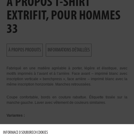
À PROPOS T-SHIRT
EXTRIFIT, POUR HOMMES
33
À PROPOS PRODUITS
INFORMATIONS DÉTAILLÉES
Fabriqué en une matière agréable à porter, légère et élastique, avec
motifs imprimés à l’avant et à l’arrière. Face avant – imprimé blanc avec
inscription verticale « benchpress », face arrière – imprimé blanc avec la
même inscription horizontale. Manches retroussées.
Coupe confortable, bords en couture rabattue. Étiquette tissée sur la
manche gauche. Laver avec vêtement de couleurs similaires.
Variantes :
noir/blanc – T-shirt noir et motif imprimé blanc
INFORMACE O SOUBORECH COOKIES