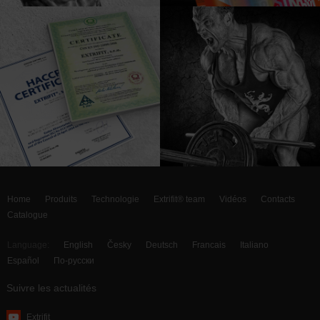
Home
Produits
Technologie
Extrifit® team
Vidéos
Contacts
Catalogue
Language:
English
Česky
Deutsch
Francais
Italiano
Español
По-русски
Suivre les actualités
Extrifit