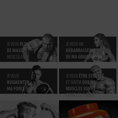
JE VEUX
PLUS
JE VEUX ME
DE MASSE
DÉBARRASSER
MUSCULAIRE
DE MA GRAISSE
JE VEUX
JE VEUX
ÊTRE STIMULÉ
AUGMENTER
ET SENTIR
QUE MES
MA FORCE
MUSCLES SONT
GONFLÉS À BLOC