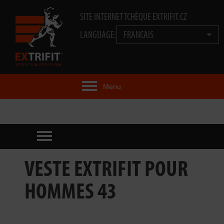
SITE INTERNET TCHÈQUE EXTRIFIT.CZ
LANGUAGE:
FRANCAIS
Menu
IDÉE EXTRIFIT®
PRODUITS
TECHNOLOGIE
VESTE EXTRIFIT POUR
EXTRIFIT® TEAM
HOMMES 43
VIDÉOS