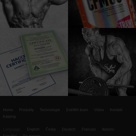
Home
Produkty
Technologie
Extrifit® team
Videa
Kontakt
Katalog
Language:
English
Česky
Deutsch
Francais
Italiano