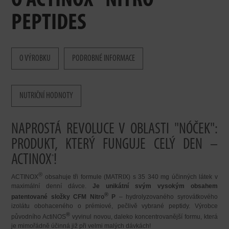
O ACTINOX® NITRO
PEPTIDES
O VÝROBKU
PODROBNÉ INFORMACE
NUTRIČNÍ HODNOTY
NAPROSTÁ REVOLUCE V OBLASTI "NÓČEK":
PRODUKT, KTERÝ FUNGUJE CELÝ DEN –
ACTINOX
!
®
®
ACTINOX
obsahuje tři formule (MATRIX) s 35 340 mg účinných látek v
maximální denní dávce.
Je unikátní svým vysokým obsahem
®
patentované složky CFM Nitro
P
– hydrolyzovaného syrovátkového
izolátu obohaceného o prémiové, pečlivě vybrané peptidy. Výrobce
®
původního ActiNOS
vyvinul novou, daleko koncentrovanější formu, která
je mimořádně účinná již při velmi malých dávkách!