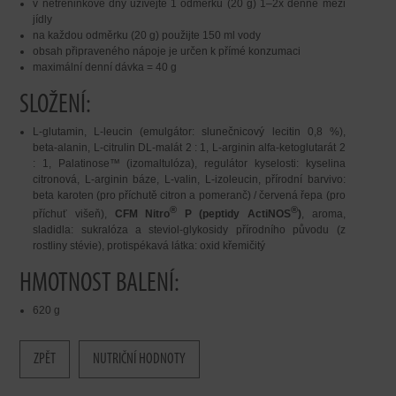
v netréninkové dny užívejte 1 odměrku (20 g) 1–2x denně mezi
jídly
na každou odměrku (20 g) použijte 150 ml vody
obsah připraveného nápoje je určen k přímé konzumaci
maximální denní dávka = 40 g
SLOŽENÍ:
L-glutamin, L-leucin (emulgátor: slunečnicový lecitin 0,8 %),
beta-alanin, L-citrulin DL-malát 2 : 1, L-arginin alfa-ketoglutarát 2
: 1, Palatinose™ (izomaltulóza), regulátor kyselosti: kyselina
citronová, L-arginin báze, L-valin, L-izoleucin, přírodní barvivo:
beta karoten (pro příchutě citron a pomeranč) / červená řepa (pro
®
®
příchuť višeň),
CFM Nitro
P (peptidy ActiNOS
)
, aroma,
sladidla: sukralóza a steviol-glykosidy přírodního původu (z
rostliny stévie), protispékavá látka: oxid křemičitý
HMOTNOST BALENÍ:
620 g
ZPĚT
NUTRIČNÍ HODNOTY