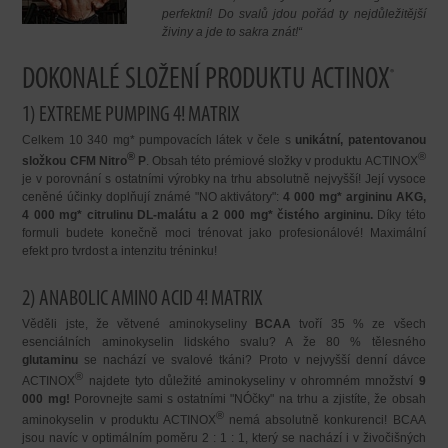
perfektní! Do svalů jdou pořád ty nejdůležitější
živiny a jde to sakra znát!“
DOKONALÉ SLOŽENÍ PRODUKTU ACTINOX
®
1) EXTREME PUMPING 4! MATRIX
Celkem 10 340 mg* pumpovacích látek v čele s
unikátní, patentovanou
®
®
složkou
CFM Nitro
P
. Obsah této prémiové složky v produktu ACTINOX
je v porovnání s ostatními výrobky na trhu absolutně nejvyšší! Její vysoce
ceněné účinky doplňují známé "NO aktivátory":
4 000 mg* argininu AKG,
4 000 mg* citrulinu DL-malátu a 2 000 mg* čistého argininu.
Díky této
formuli budete konečně moci trénovat jako profesionálové! Maximální
efekt pro tvrdost a intenzitu tréninku!
2) ANABOLIC AMINO ACID 4! MATRIX
Věděli jste, že větvené aminokyseliny
BCAA
tvoří 35 % ze všech
esenciálních aminokyselin lidského svalu? A že 80 % tělesného
glutaminu
se nachází ve svalové tkáni? Proto v nejvyšší denní dávce
®
ACTINOX
najdete tyto důležité aminokyseliny v ohromném množství
9
000 mg!
Porovnejte sami s ostatními "NÓčky" na trhu a zjistíte, že obsah
®
aminokyselin v produktu ACTINOX
nemá absolutně konkurenci! BCAA
jsou navíc v optimálním poměru 2 : 1 : 1, který se nachází i v živočišných