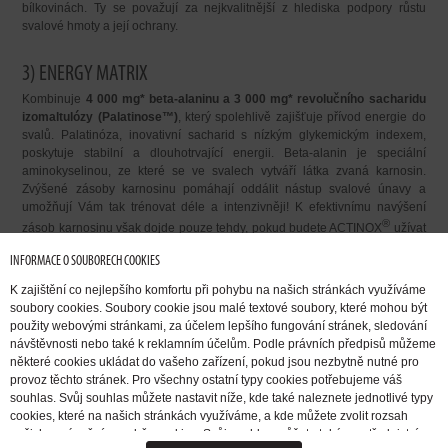
bílkovinách. Ty se považují za nejkvalitnější z hlediska podpory růstu
svalové hmoty a její ochrany.
3) ENERGY MATRIX
Kombinuje
4 000 mg* beta-alaninu
a
3 000 mg* revolučního sacharidu
izomaltulózy
(Palatinose™)
, který spolehlivě zajišťuje přívod energie do
svalů. Palatinóza, inovativní sacharid s nízkým glykemickým indexem,
poskytuje stabilní a dlouhotrvající energii. Beta-alanin je speciální
aminokyselinou, ze které se ve svalech vytváří látka zvaná karnosin.
Zvýšené zásoby karnosinu pomáhají oddálit nástup svalové únavy a
umožňují Vám tak trénovat déle a intenzivněji! K efektivnímu navýšení
®
zásob karnosinu však dojde pouze tehdy, pokud budete ACTINOX
užívat
pravidelně každý den alespoň po dobu dvou měsíců. Ve dnech volna totiž
INFORMACE O SOUBORECH COOKIES
ENERGY MATRIX podporuje regeneraci svalů a připravuje Vás na další
®
náročné tréninky. Tak geniálně to má ACTINOX
vymyšlené!
K zajištění co nejlepšího komfortu při pohybu na našich stránkách využíváme
soubory cookies. Soubory cookie jsou malé textové soubory, které mohou být
ACTINOX
– NAPLŇTE SVALY VŠÍM
použity webovými stránkami, za účelem lepšího fungování stránek, sledování
®
návštěvnosti nebo také k reklamním účelům. Podle právních předpisů můžeme
POTŘEBNÝM!
některé cookies ukládat do vašeho zařízení, pokud jsou nezbytně nutné pro
provoz těchto stránek. Pro všechny ostatní typy cookies potřebujeme váš
Jedno z nejdražších, ale nejúčinnějších "NÓček" prémiové
souhlas. Svůj souhlas můžete nastavit níže, kde také naleznete jednotlivé typy
kategorie
cookies, které na našich stránkách využíváme, a kde můžete zvolit rozsah
®
®
Unikátní složka CFM Nitro
P (ActiNOS
) v nejvyšším množství
našich oprávnění pro sběr cookies. Svůj souhlas můžete také prostřednictvím