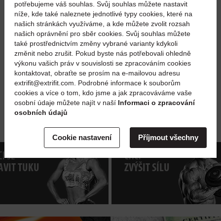
potřebujeme váš souhlas. Svůj souhlas můžete nastavit
níže, kde také naleznete jednotlivé typy cookies, které na
našich stránkách využíváme, a kde můžete zvolit rozsah
našich oprávnění pro sběr cookies. Svůj souhlas můžete
také prostřednictvím změny vybrané varianty kdykoli
změnit nebo zrušit. Pokud byste nás potřebovali ohledně
výkonu vašich práv v souvislosti se zpracováním cookies
kontaktovat, obraťte se prosím na e-mailovou adresu
extrifit@extrifit.com. Podrobné informace k souborům
cookies a více o tom, kdo jsme a jak zpracováváme vaše
osobní údaje můžete najít v naší
Informaci o zpracování
osobních údajů
Cookie nastavení
Příjmout všechny
I SE
CHCI
AVIT TUKU
ZVÝŠIT SÍLU