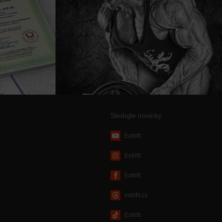
Sledujte novinky
Extrifit
Extrifit
Extrifit
extrifit.cz
Extrifit