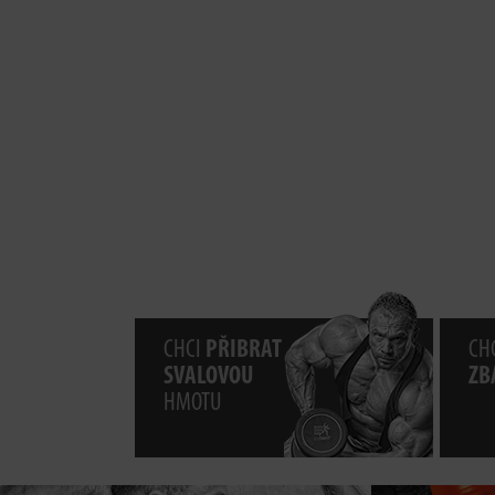
CHCI
PŘIBRAT
CHC
SVALOVOU
ZB
HMOTU