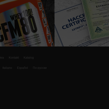
dea
Kontakt
Katalog
Italiano
Español
По-русски