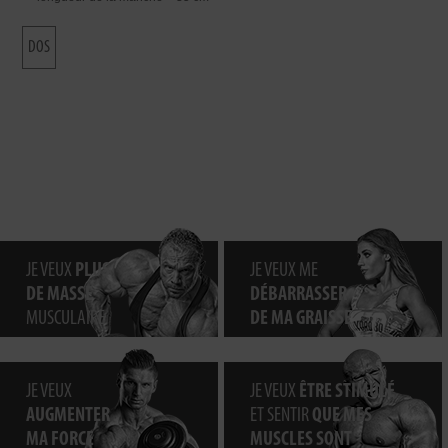
DOS
JE VEUX
PLUS
JE VEUX ME
DE MASSE
DÉBARRASSER
MUSCULAIRE
DE MA GRAISSE
JE VEUX
JE VEUX
ÊTRE STIMULÉ
AUGMENTER
ET SENTIR
QUE MES
MA FORCE
MUSCLES SONT