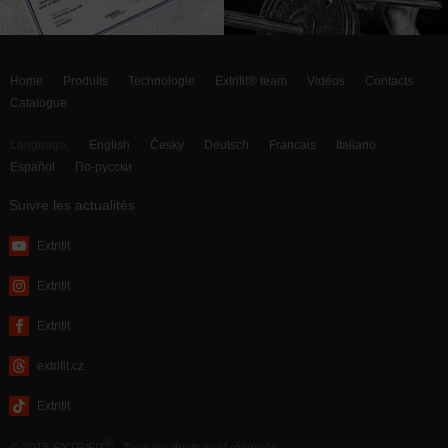
Home
Produits
Technologie
Extrifit® team
Vidéos
Contacts
Catalogue
Language:
English
Česky
Deutsch
Francais
Italiano
Español
По-русски
Suivre les actualités
Extrifit
Extrifit
Extrifit
extrifit.cz
Extrifit
®