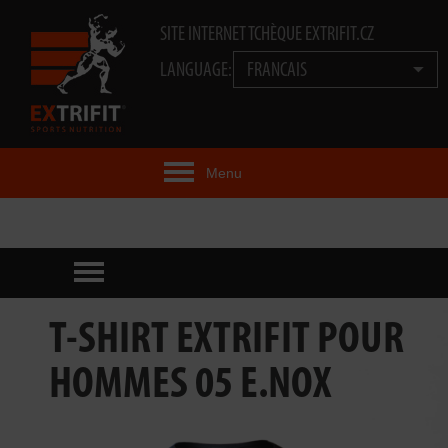
SITE INTERNET TCHÈQUE EXTRIFIT.CZ
LANGUAGE:
FRANCAIS
Menu
IDÉE EXTRIFIT®
PRODUITS
TECHNOLOGIE
T-SHIRT EXTRIFIT POUR
EXTRIFIT® TEAM
HOMMES 05 E.NOX
VIDÉOS