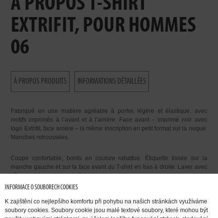
À PROPOS T-SHIRT
EXTRIFIT, POUR HOMMES
06
À PROPOS PRODUITS
INFORMATIONS DÉTAILLÉES
Fabriqué en une matière agréable à porter, légère et élastique, avec
motifs imprimés à l’avant et à l’arrière. Face avant – imprimé noir avec
logo Extrifit, face arrière – la même inscription en petit format sur la nuque.
Manches retroussées.
Coupe confortable, bords en couture rabattue. Étiquette tissée sur la
manche gauche et sur la face avant du T-shirt en bas à droite. Laver avec
vêtement de couleurs similaires.
INFORMACE O SOUBORECH COOKIES
Variantes :
K zajištění co nejlepšího komfortu při pohybu na našich stránkách využíváme
soubory cookies. Soubory cookie jsou malé textové soubory, které mohou být
blanc/noir – T-shirt blanc et motif noir