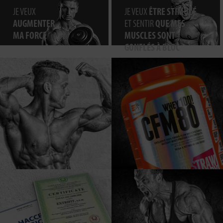
JE VEUX
JE VEUX
ÊTRE STIMULÉ
AUGMENTER
ET SENTIR
QUE MES
MA FORCE
MUSCLES SONT
GONFLÉS À BLOC