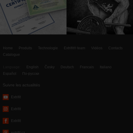
Home
Produits
Technologie
Extrifit® team
Vidéos
Contacts
Catalogue
Language:
English
Česky
Deutsch
Francais
Italiano
Español
По-русски
Suivre les actualités
Extrifit
Extrifit
Extrifit
extrifit.cz