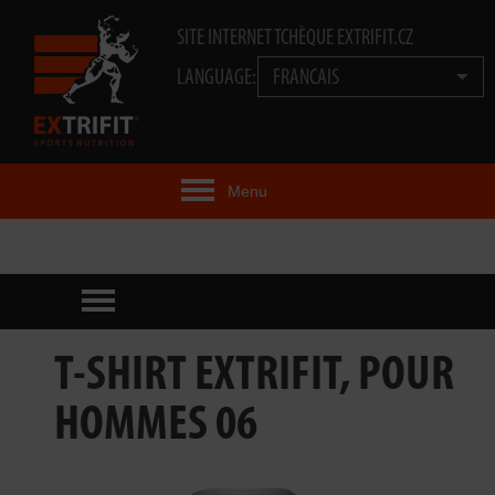
SITE INTERNET TCHÈQUE EXTRIFIT.CZ
LANGUAGE:
FRANCAIS
Menu
IDÉE EXTRIFIT®
PRODUITS
TECHNOLOGIE
T-SHIRT EXTRIFIT, POUR
EXTRIFIT® TEAM
HOMMES 06
VIDÉOS