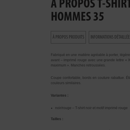
À PROPOS T-SHIRT
HOMMES 35
À PROPOS PRODUITS
INFORMATIONS DÉTAILLÉE
Fabriqué en une matière agréable à porter, légère e
avant – imprimé rouge avec une grande lettre « X 
maximum ». Manches retroussées.
Coupe confortable, bords en couture rabattue. É
couleurs similaires.
Variantes :
noir/rouge – T-shirt noir et motif imprimé rouge
Tailles :