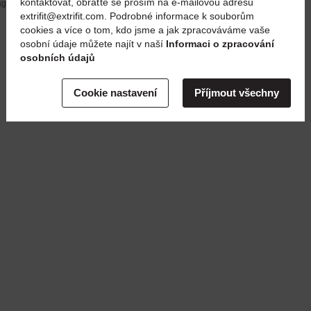
kontaktovat, obraťte se prosím na e-mailovou adresu
 attachée à titre illustratif (les dimensions signalées sont
extrifit@extrifit.com. Podrobné informace k souborům
cookies a více o tom, kdo jsme a jak zpracováváme vaše
osobní údaje můžete najít v naší
Informaci o zpracování
osobních údajů
Cookie nastavení
Příjmout všechny