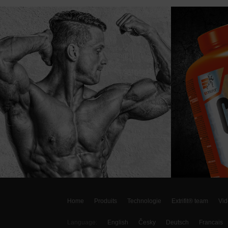
Home
Produits
Technologie
Extrifit® team
Vid
Language:
English
Česky
Deutsch
Francais