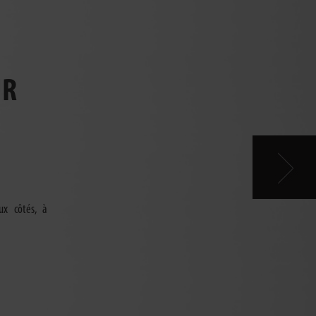
UR
eux côtés, à