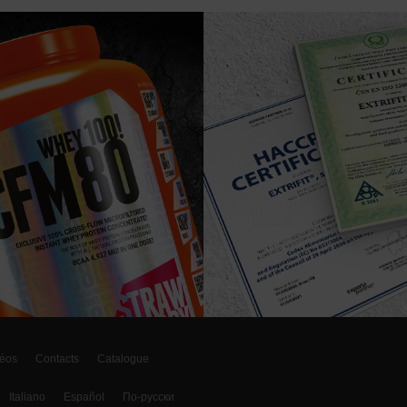
éos
Contacts
Catalogue
Italiano
Español
По-русски