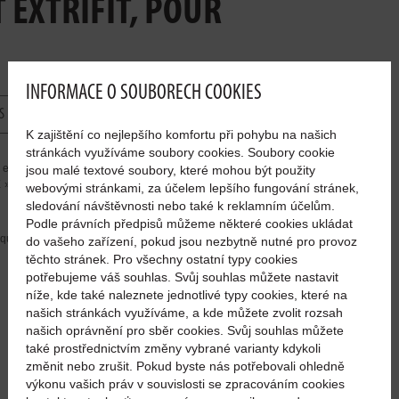
 EXTRIFIT, POUR
INFORMACE O SOUBORECH COOKIES
S
K zajištění co nejlepšího komfortu při pohybu na našich
stránkách využíváme soubory cookies. Soubory cookie
t élastique, avec motifs imprimés à l’avant et à l’arrière. Face
jsou malé textové soubory, které mohou být použity
», face arrière – imprimé rouge avec logo et inscription « get
webovými stránkami, za účelem lepšího fungování stránek,
sledování návštěvnosti nebo také k reklamním účelům.
Podle právních předpisů můžeme některé cookies ukládat
tiquette tissée sur la manche gauche. Laver avec vêtement de
do vašeho zařízení, pokud jsou nezbytně nutné pro provoz
těchto stránek. Pro všechny ostatní typy cookies
potřebujeme váš souhlas. Svůj souhlas můžete nastavit
níže, kde také naleznete jednotlivé typy cookies, které na
našich stránkách využíváme, a kde můžete zvolit rozsah
našich oprávnění pro sběr cookies. Svůj souhlas můžete
také prostřednictvím změny vybrané varianty kdykoli
změnit nebo zrušit. Pokud byste nás potřebovali ohledně
výkonu vašich práv v souvislosti se zpracováním cookies