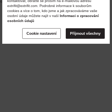
kontaktovat, obraťte se prosím na e-mailovou adresu
 attachée à titre illustratif (les dimensions signalées sont
extrifit@extrifit.com. Podrobné informace k souborům
cookies a více o tom, kdo jsme a jak zpracováváme vaše
osobní údaje můžete najít v naší
Informaci o zpracování
osobních údajů
Cookie nastavení
Příjmout všechny