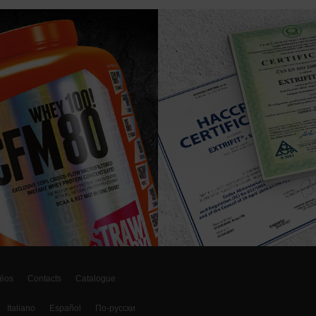
éos
Contacts
Catalogue
Italiano
Español
По-русски