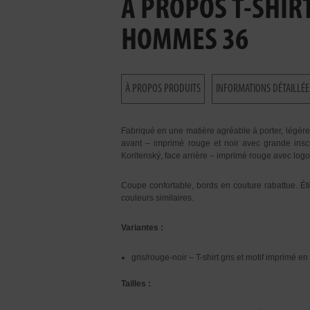
À PROPOS T-SHIRT
HOMMES 36
À PROPOS PRODUITS
INFORMATIONS DÉTAILLÉE
Fabriqué en une matière agréable à porter, légère e
avant – imprimé rouge et noir avec grande insc
Koritenský, face arrière – imprimé rouge avec logo
Coupe confortable, bords en couture rabattue. É
couleurs similaires.
Variantes :
gris/rouge-noir – T-shirt gris et motif imprimé en
Tailles :