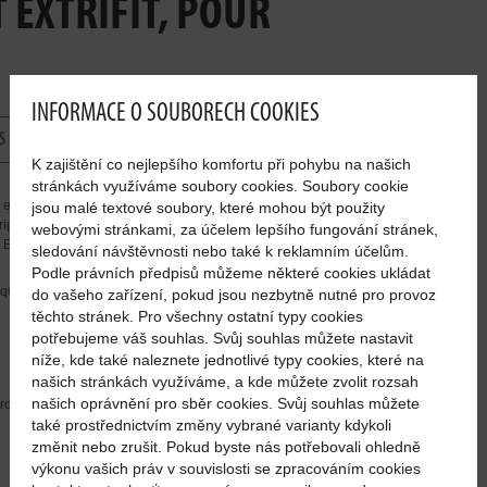
 EXTRIFIT, POUR
INFORMACE O SOUBORECH COOKIES
S
K zajištění co nejlepšího komfortu při pohybu na našich
stránkách využíváme soubory cookies. Soubory cookie
t élastique, avec motifs imprimés à l’avant et à l’arrière. Face
jsou malé textové soubory, které mohou být použity
ription « workout » recouverte par le corps musclé de Vojta
webovými stránkami, za účelem lepšího fungování stránek,
 Extrifit. Manches retroussées.
sledování návštěvnosti nebo také k reklamním účelům.
Podle právních předpisů můžeme některé cookies ukládat
tiquette tissée sur la manche gauche. Laver avec vêtement de
do vašeho zařízení, pokud jsou nezbytně nutné pro provoz
těchto stránek. Pro všechny ostatní typy cookies
potřebujeme váš souhlas. Svůj souhlas můžete nastavit
níže, kde také naleznete jednotlivé typy cookies, které na
našich stránkách využíváme, a kde můžete zvolit rozsah
našich oprávnění pro sběr cookies. Svůj souhlas můžete
 rouge et noir
také prostřednictvím změny vybrané varianty kdykoli
změnit nebo zrušit. Pokud byste nás potřebovali ohledně
výkonu vašich práv v souvislosti se zpracováním cookies