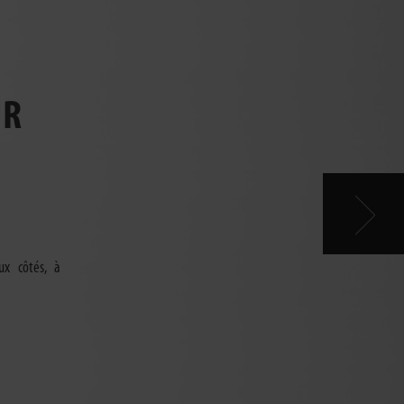
UR
eux côtés, à