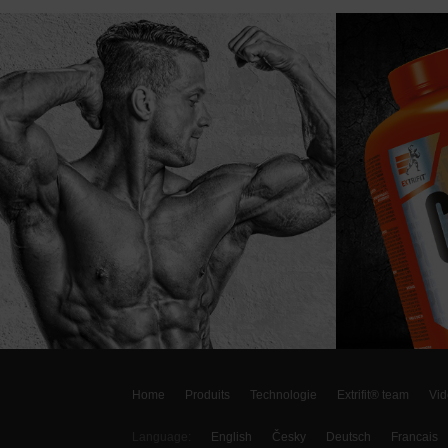
Home
Produits
Technologie
Extrifit® team
Vid
Language:
English
Česky
Deutsch
Francais