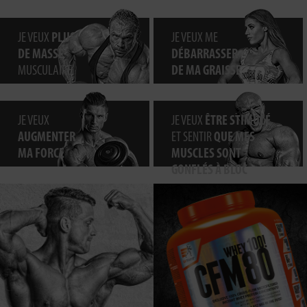
JE VEUX
PLUS
JE VEUX ME
DE MASSE
DÉBARRASSER
MUSCULAIRE
DE MA GRAISSE
JE VEUX
JE VEUX
ÊTRE STIMULÉ
AUGMENTER
ET SENTIR
QUE MES
MA FORCE
MUSCLES SONT
GONFLÉS À BLOC