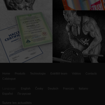
Home
Produits
Technologie
Extrifit® team
Vidéos
Contacts
Catalogue
Language:
English
Česky
Deutsch
Francais
Italiano
Español
По-русски
Suivre les actualités