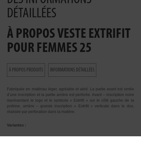
DÉTAILLÉES
À PROPOS VESTE EXTRIFIT
POUR FEMMES 25
À PROPOS PRODUITS
INFORMATIONS DÉTAILLÉES
Fabriquée en matériau léger, agréable et aéré. La partie avant est ornée
d’une inscription et la partie arrière est perforée. Avant – inscription noire
représentant le logo et le symbole « Extrifit » sur le côté gauche de la
poitrine, arrière – grande inscription « Extrifit » verticale dans le dos,
réalisée par perforation dans la matière.
Variantes :
orange/noir – veste orange avec des accessoires noirs