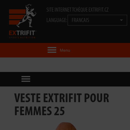
SITE INTERNET TCHÈQUE EXTRIFIT.CZ
LANGUAGE:
FRANCAIS
Menu
IDÉE EXTRIFIT®
PRODUITS
TECHNOLOGIE
VESTE EXTRIFIT POUR
EXTRIFIT® TEAM
FEMMES 25
VIDÉOS