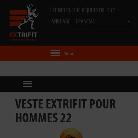
SITE INTERNET TCHÈQUE EXTRIFIT.CZ
LANGUAGE:
FRANCAIS
Menu
IDÉE EXTRIFIT®
PRODUITS
TECHNOLOGIE
VESTE EXTRIFIT POUR
EXTRIFIT® TEAM
HOMMES 22
VIDÉOS