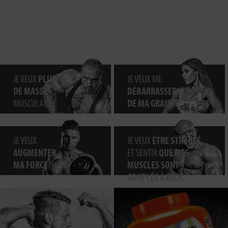
JE VEUX
PLUS
JE VEUX ME
DE MASSE
DÉBARRASSER
MUSCULAIRE
DE MA GRAISSE
JE VEUX
JE VEUX
ÊTRE STIMULÉ
AUGMENTER
ET SENTIR
QUE MES
MA FORCE
MUSCLES SONT
GONFLÉS À BLOC