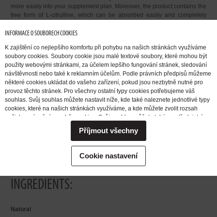
more easily into your supplement plan. Moreover, the product contains the
free form of L-citrulline, which can be absorbed easily and completely
naturally by the body.
INFORMACE O SOUBORECH COOKIES
We offer you 100% Pure Citrulline in both its natural form, i.e., 100% pure
K zajištění co nejlepšího komfortu při pohybu na našich stránkách využíváme
free L-citrulline without any additional ingredients, as well as in fruit
soubory cookies. Soubory cookie jsou malé textové soubory, které mohou být
flavors, which will refresh you tremendously before your workout!
použity webovými stránkami, za účelem lepšího fungování stránek, sledování
návštěvnosti nebo také k reklamním účelům. Podle právních předpisů můžeme
některé cookies ukládat do vašeho zařízení, pokud jsou nezbytně nutné pro
Extrifit offers you pure citrulline in two products, except bulk powder you
provoz těchto stránek. Pro všechny ostatní typy cookies potřebujeme váš
can also try the pure citrulline in the product
CITRULLINE PURE 1.000 MG
souhlas. Svůj souhlas můžete nastavit níže, kde také naleznete jednotlivé typy
/ CPS
.
cookies, které na našich stránkách využíváme, a kde můžete zvolit rozsah
našich oprávnění pro sběr cookies. Svůj souhlas můžete také prostřednictvím
RECOMMENDED DOSAGE:
změny vybrané varianty kdykoli změnit nebo zrušit. Pokud byste nás
Příjmout všechny
potřebovali ohledně výkonu vašich práv v souvislosti se zpracováním cookies
mix the contents of half to one whole measuring scoop (3.2 – 6.4
kontaktovat, obraťte se prosím na e-mailovou adresu extrifit@extrifit.com.
g) into 100–200 ml of water
Podrobné informace k souborům cookies a více o tom, kdo jsme a jak
Cookie nastavení
use 20 to 30 minutes before working out
zpracováváme vaše osobní údaje můžete najít v naší
Informaci o zpracování
1 scoop = 6.4 g
osobních údajů
INGREDIENTS:
Natural