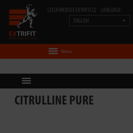
CZECH WEBSITE EXTRIFIT.CZ
LANGUAGE:
ENGLISH
Menu
EXTRIFIT® IDEA
PRODUCTS
TECHNOLOGY
CITRULLINE PURE
EXTRIFIT® TEAM
VIDEOS