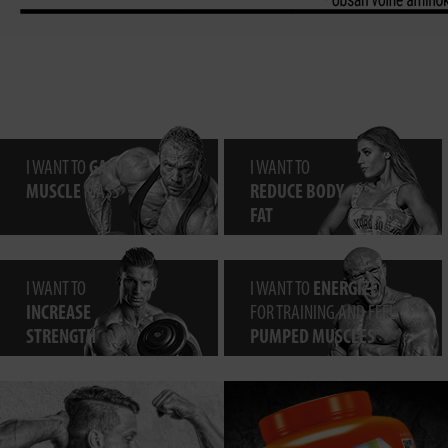
I WANT TO
GAIN
I WANT TO
MUSCLE
MASS
REDUCE BODY
FAT
I WANT TO
I WANT TO
ENERGIZE
INCREASE
FOR TRAINING AND FEEL
STRENGTH
PUMPED MUSCLES