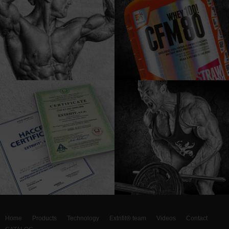
Home
Products
Technology
Extrifit® team
Videos
Contact