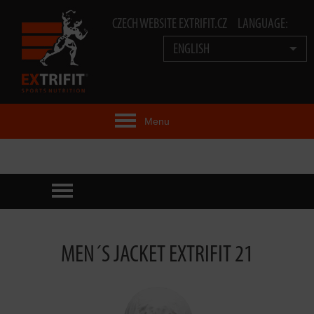
CZECH WEBSITE EXTRIFIT.CZ
LANGUAGE:
ENGLISH
Menu
EXTRIFIT® IDEA
PRODUCTS
TECHNOLOGY
MEN´S JACKET EXTRIFIT 21
EXTRIFIT® TEAM
VIDEOS