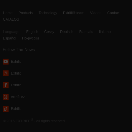
Home
Products
Technology
Extrifit® team
Videos
Contact
CATALOG
Language:
English
Česky
Deutsch
Francais
Italiano
Español
По-русски
Follow The News
Extrifit
Extrifit
Extrifit
extrifit.cz
Extrifit
®
© 2015 EXTRIFIT
- All rights reserved
webdesign by MAISON D’IDÉE