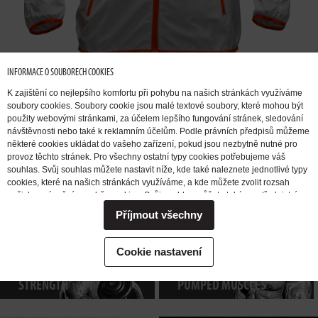
INFORMACE O SOUBORECH COOKIES
K zajištění co nejlepšího komfortu při pohybu na našich stránkách využíváme
soubory cookies. Soubory cookie jsou malé textové soubory, které mohou být
použity webovými stránkami, za účelem lepšího fungování stránek, sledování
návštěvnosti nebo také k reklamním účelům. Podle právních předpisů můžeme
některé cookies ukládat do vašeho zařízení, pokud jsou nezbytně nutné pro
provoz těchto stránek. Pro všechny ostatní typy cookies potřebujeme váš
I WANT TO
GAIN
I WANT TO
souhlas. Svůj souhlas můžete nastavit níže, kde také naleznete jednotlivé typy
MUSCLE
MASS
REDUCE BODY
cookies, které na našich stránkách využíváme, a kde můžete zvolit rozsah
našich oprávnění pro sběr cookies. Svůj souhlas můžete také prostřednictvím
FAT
změny vybrané varianty kdykoli změnit nebo zrušit. Pokud byste nás
Příjmout všechny
potřebovali ohledně výkonu vašich práv v souvislosti se zpracováním cookies
kontaktovat, obraťte se prosím na e-mailovou adresu extrifit@extrifit.com.
Podrobné informace k souborům cookies a více o tom, kdo jsme a jak
I WANT TO
I WANT TO
ENERGIZE
Cookie nastavení
zpracováváme vaše osobní údaje můžete najít v naší
Informaci o zpracování
INCREASE
FOR TRAINING AND FEEL
osobních údajů
STRENGTH
PUMPED MUSCLES