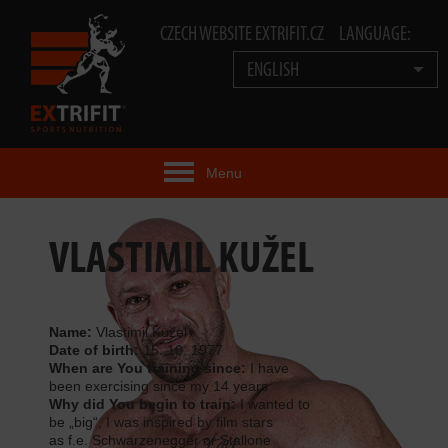
CZECH WEBSITE EXTRIFIT.CZ
LANGUAGE:
ENGLISH
Menu
EXTRIFIT® IDEA
VLASTIMIL KUŽEL
PRODUCTS
TECHNOLOGY
Name:
Vlastimil Kužel
Date of birth:
15. 10. 1977
When are You training since:
I have
EXTRIFIT® TEAM
been exercising since my 14 years
Why did You begin to train:
I wanted to
VIDEOS
be „big“, I was inspired by film stars
as f.e. Schwarzenegger or Stallone