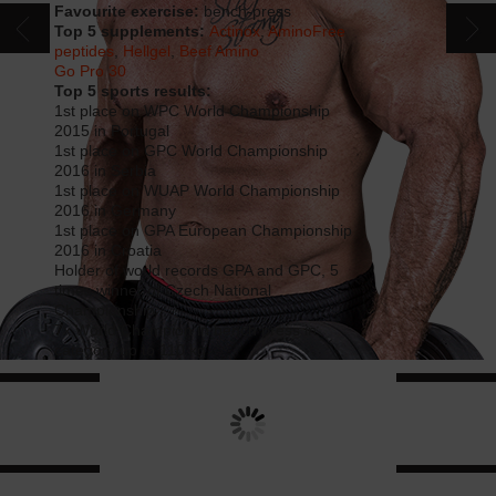
Favourite exercise:
bench-press
CONTACT
Top 5 supplements:
Actinox
,
AminoFree
peptides
,
Hellgel
,
Beef Amino
Go Pro 30
CATALOG
Top 5 sports results:
1st place on WPC World Championship
2015 in Portugal
1st place on GPC World Championship
2016 in Serbia
1st place on WUAP World Championship
2016 in Germany
1st place on GPA European Championship
2016 in Croatia
Holder of world records GPA and GPC, 5
times winner of Czech National
Championship
7x World Champion in bench press in
category up to 110 kg