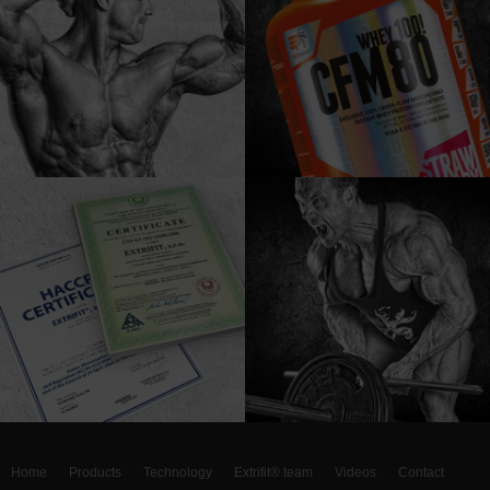
Home
Products
Technology
Extrifit® team
Videos
Contact