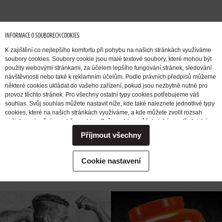
INFORMACE O SOUBORECH COOKIES
K zajištění co nejlepšího komfortu při pohybu na našich stránkách využíváme
soubory cookies. Soubory cookie jsou malé textové soubory, které mohou být
použity webovými stránkami, za účelem lepšího fungování stránek, sledování
návštěvnosti nebo také k reklamním účelům. Podle právních předpisů můžeme
I WANT TO
GAIN
I WANT TO
některé cookies ukládat do vašeho zařízení, pokud jsou nezbytně nutné pro
provoz těchto stránek. Pro všechny ostatní typy cookies potřebujeme váš
MUSCLE
MASS
REDUCE BODY
souhlas. Svůj souhlas můžete nastavit níže, kde také naleznete jednotlivé typy
FAT
cookies, které na našich stránkách využíváme, a kde můžete zvolit rozsah
našich oprávnění pro sběr cookies. Svůj souhlas můžete také prostřednictvím
změny vybrané varianty kdykoli změnit nebo zrušit. Pokud byste nás
Příjmout všechny
potřebovali ohledně výkonu vašich práv v souvislosti se zpracováním cookies
I WANT TO
I WANT TO
ENERGIZE
kontaktovat, obraťte se prosím na e-mailovou adresu extrifit@extrifit.com.
INCREASE
FOR TRAINING AND FEEL
Podrobné informace k souborům cookies a více o tom, kdo jsme a jak
Cookie nastavení
zpracováváme vaše osobní údaje můžete najít v naší
Informaci o zpracování
STRENGTH
PUMPED MUSCLES
osobních údajů