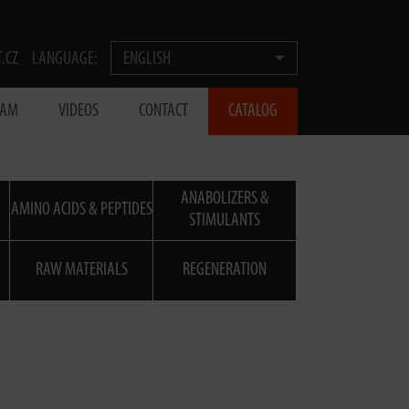
T.CZ
LANGUAGE:
ENGLISH
EAM
VIDEOS
CONTACT
CATALOG
ANABOLIZERS &
AMINO ACIDS & PEPTIDES
STIMULANTS
RAW MATERIALS
REGENERATION