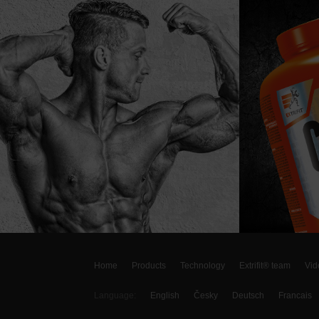
Home
Products
Technology
Extrifit® team
Vid
Language:
English
Česky
Deutsch
Francais