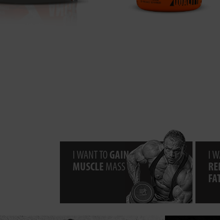
I WANT TO
GAIN
I W
MUSCLE
MASS
RE
FA