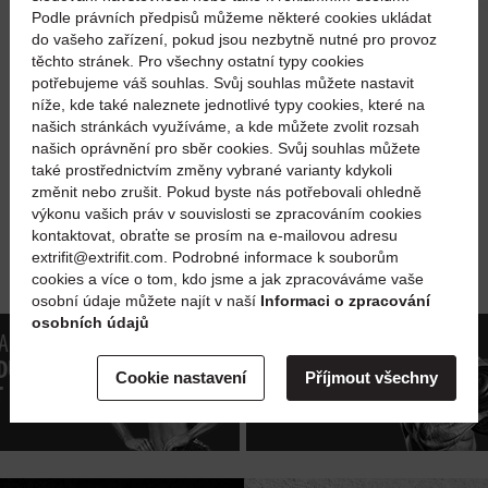
Podle právních předpisů můžeme některé cookies ukládat
do vašeho zařízení, pokud jsou nezbytně nutné pro provoz
těchto stránek. Pro všechny ostatní typy cookies
potřebujeme váš souhlas. Svůj souhlas můžete nastavit
níže, kde také naleznete jednotlivé typy cookies, které na
našich stránkách využíváme, a kde můžete zvolit rozsah
našich oprávnění pro sběr cookies. Svůj souhlas můžete
také prostřednictvím změny vybrané varianty kdykoli
změnit nebo zrušit. Pokud byste nás potřebovali ohledně
výkonu vašich práv v souvislosti se zpracováním cookies
kontaktovat, obraťte se prosím na e-mailovou adresu
extrifit@extrifit.com. Podrobné informace k souborům
cookies a více o tom, kdo jsme a jak zpracováváme vaše
osobní údaje můžete najít v naší
Informaci o zpracování
osobních údajů
ANT TO
I WANT TO
DUCE BODY
INCREASE
Cookie nastavení
Příjmout všechny
T
STRENGTH