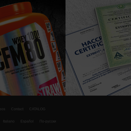
eos
Contact
CATALOG
Italiano
Español
По-русски