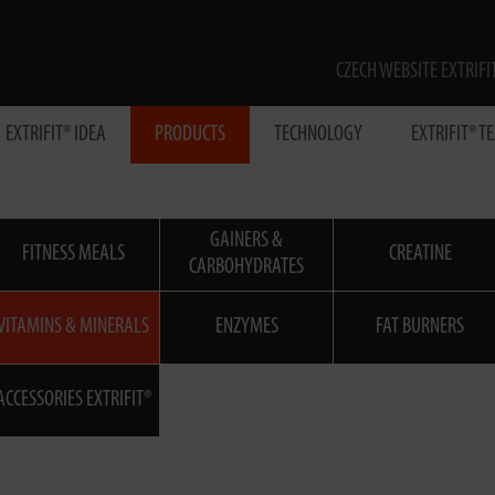
CZECH WEBSITE EXTRIFI
EXTRIFIT® IDEA
PRODUCTS
TECHNOLOGY
EXTRIFIT® T
GAINERS &
FITNESS MEALS
CREATINE
CARBOHYDRATES
VITAMINS & MINERALS
ENZYMES
FAT BURNERS
ACCESSORIES EXTRIFIT®