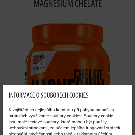
MAGNESIUM CHELATE
INFORMACE O SOUBORECH COOKIES
K zajištění co nejlepšího komfortu při pohybu na našich
stránkách využíváme soubory cookies. Soubory cookie
jsou malé textové soubory, které mohou být použity
webovými stránkami, za účelem lepšího fungování stránek,
sledování návštěvnosti nebo také k reklamním účelům.