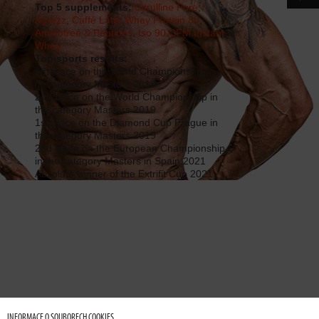
Top 5 supplements:
Citrulline Pure
,
CONTACT
Agrezz
,
Caffé Latte Whey Protein 80
,
Aminofree & Peptides
,
Iso 90 CFM Instant
Whey
CATALOG
Top sports results:
4th place on the World Championship in
the category Masters 2017
2nd place on the World Championship in
the category Masters 2019
1st place on the Diamond Cup Prague in
the category Masters 2019
2nd place on the European Championship
in the category Masters in Spain 2021
Absolute winner of the Extrifit Cup 2021
INFORMACE O SOUBORECH COOKIES