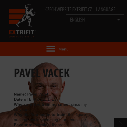
CZECH WEBSITE EXTRIFIT.CZ
LANGUAGE:
ENGLISH
Menu
EXTRIFIT® IDEA
PAVEL VACEK
PRODUCTS
TECHNOLOGY
Name:
Pavel Vacek
Date of birth:
24. 1. 1974
When are You training since:
since my
EXTRIFIT® TEAM
15 years
Why did You begin to train:
thin figure
VIDEOS
and interest in becoming more muscular
Favourite exercise:
legpress