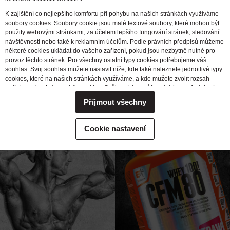
I WANT TO
GAIN
I WANT TO
K zajištění co nejlepšího komfortu při pohybu na našich stránkách využíváme
soubory cookies. Soubory cookie jsou malé textové soubory, které mohou být
MUSCLE
MASS
REDUCE BODY
použity webovými stránkami, za účelem lepšího fungování stránek, sledování
FAT
návštěvnosti nebo také k reklamním účelům. Podle právních předpisů můžeme
některé cookies ukládat do vašeho zařízení, pokud jsou nezbytně nutné pro
provoz těchto stránek. Pro všechny ostatní typy cookies potřebujeme váš
souhlas. Svůj souhlas můžete nastavit níže, kde také naleznete jednotlivé typy
I WANT TO
I WANT TO
ENERGIZE
cookies, které na našich stránkách využíváme, a kde můžete zvolit rozsah
INCREASE
FOR TRAINING AND FEEL
našich oprávnění pro sběr cookies. Svůj souhlas můžete také prostřednictvím
změny vybrané varianty kdykoli změnit nebo zrušit. Pokud byste nás
STRENGTH
PUMPED MUSCLES
Příjmout všechny
potřebovali ohledně výkonu vašich práv v souvislosti se zpracováním cookies
kontaktovat, obraťte se prosím na e-mailovou adresu extrifit@extrifit.com.
Podrobné informace k souborům cookies a více o tom, kdo jsme a jak
Cookie nastavení
zpracováváme vaše osobní údaje můžete najít v naší
Informaci o zpracování
osobních údajů