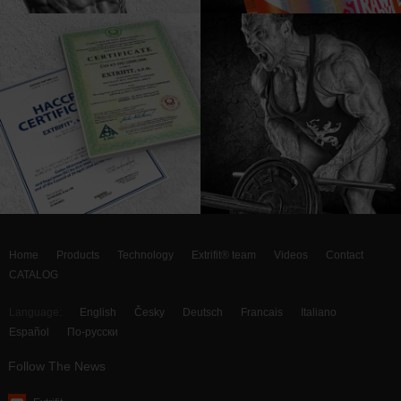
Home
Products
Technology
Extrifit® team
Videos
Contact
CATALOG
Language:
English
Česky
Deutsch
Francais
Italiano
Español
По-русски
Follow The News